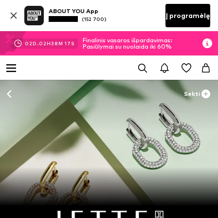
ABOUT YOU App
Į programėlę
(152 700)
Finalinis vasaros išpardavimas:
02
D.
02
H
38
M
16
S
Pasiūlymai su nuolaida iki 60%
Sekti