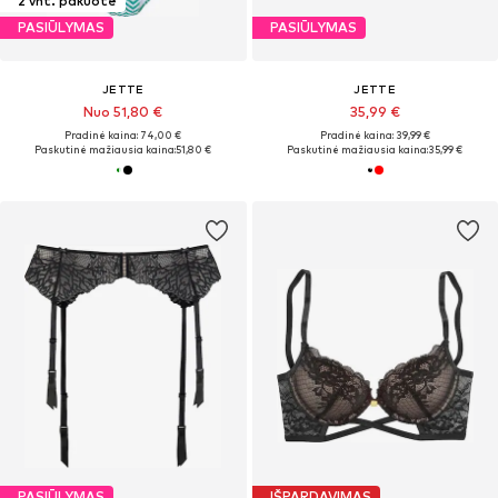
2 vnt. pakuotė
PASIŪLYMAS
PASIŪLYMAS
JETTE
JETTE
Nuo 51,80 €
35,99 €
Pradinė kaina: 74,00 €
Pradinė kaina: 39,99 €
Paskutinė mažiausia kaina:
51,80 €
Paskutinė mažiausia kaina:
35,99 €
PASIŪLYMAS
IŠPARDAVIMAS