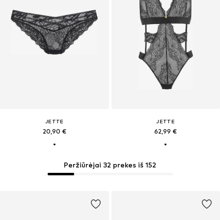
JETTE
JETTE
20,90 €
62,99 €
Peržiūrėjai 32 prekes iš 152