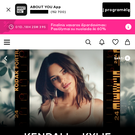
ABOUT YOU App
Į programėlę
(152 700)
Finalinis vasaros išpardavimas:
01
D.
18
H
25
M
38
S
Pasiūlymai su nuolaida iki 60%
Sekti