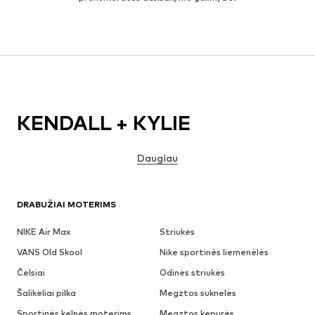
KENDALL + KYLIE
Daugiau
DRABUŽIAI MOTERIMS
NIKE Air Max
Striukės
VANS Old Skool
Nike sportinės liemenėlės
Čelsiai
Odinės striukės
Šalikėliai pilka
Megztos suknelės
Sportinės kelnės moterims
Megztos kepurės