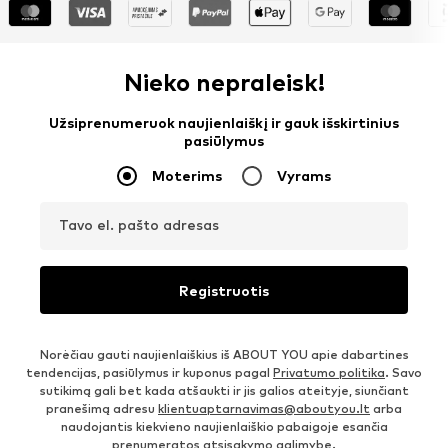
Nieko nepraleisk!
Užsiprenumeruok naujienlaiškį ir gauk išskirtinius
pasiūlymus
Moterims
Vyrams
Tavo el. pašto adresas
Registruotis
Norėčiau gauti naujienlaiškius iš ABOUT YOU apie dabartines
tendencijas, pasiūlymus ir kuponus pagal
Privatumo politika
. Savo
sutikimą gali bet kada atšaukti ir jis galios ateityje, siunčiant
pranešimą adresu
klientuaptarnavimas@aboutyou.lt
arba
naudojantis kiekvieno naujienlaiškio pabaigoje esančia
prenumeratos atsisakymo galimybe.