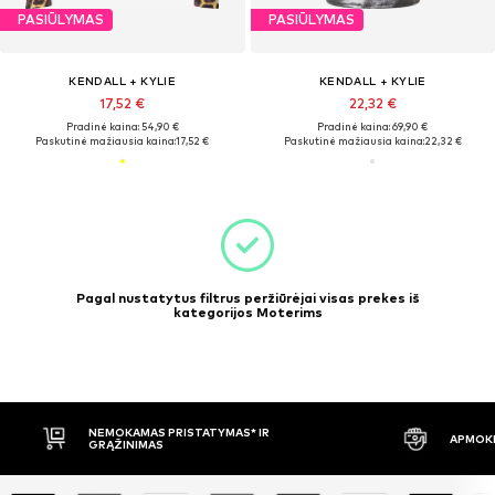
PASIŪLYMAS
PASIŪLYMAS
KENDALL + KYLIE
KENDALL + KYLIE
17,52 €
22,32 €
Pradinė kaina: 54,90 €
Pradinė kaina: 69,90 €
Paskutinė mažiausia kaina:
17,52 €
Paskutinė mažiausia kaina:
22,32 €
Pagal nustatytus filtrus peržiūrėjai visas prekes iš
kategorijos Moterims
NEMOKAMAS PRISTATYMAS* IR
APMOKĖ
GRĄŽINIMAS