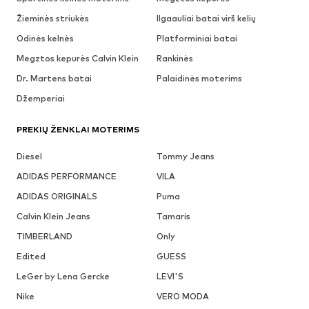
Žieminės striukės
Ilgaauliai batai virš kelių
Odinės kelnės
Platforminiai batai
Megztos kepurės Calvin Klein
Rankinės
Dr. Martens batai
Palaidinės moterims
Džemperiai
PREKIŲ ŽENKLAI MOTERIMS
Diesel
Tommy Jeans
ADIDAS PERFORMANCE
VILA
ADIDAS ORIGINALS
Puma
Calvin Klein Jeans
Tamaris
TIMBERLAND
Only
Edited
GUESS
LeGer by Lena Gercke
LEVI'S
Nike
VERO MODA