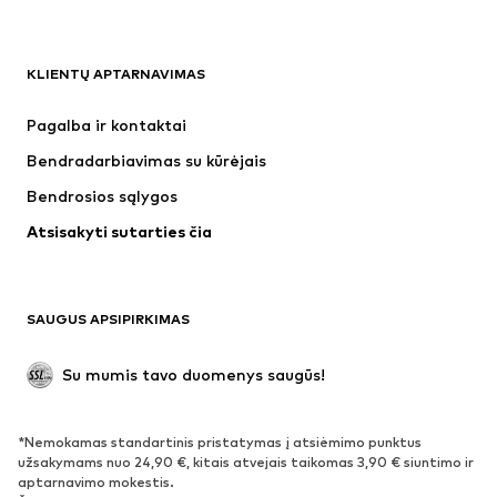
DRABUŽIAI
KLIENTŲ APTARNAVIMAS
Naujienos
Šiuo metu paklausu
Suknelės
Džinsai
Pagalba ir kontaktai
Marškinėliai ir palaidinės
Kelnės
Bendradarbiavimas su kūrėjais
Striukės
Megztiniai ir megzti drabužiai
Bendrosios sąlygos
Apatiniai
Palaidinės ir tunikos
Atsisakyti sutarties čia
Paltai
Sijonai
Maudymosi drabužiai
Džemperiai
Švarkai
Kombinezonai
SAUGUS APSIPIRKIMAS
Dideli dydžiai
Drabužiai nėščiosioms
Proginiai
Išskirtiniai
Su mumis tavo duomenys saugūs!
Antrinis panaudojimas
*Nemokamas standartinis pristatymas į atsiėmimo punktus
BATAI
užsakymams nuo 24,90 €, kitais atvejais taikomas 3,90 € siuntimo ir
aptarnavimo mokestis.
Naujienos
Šiuo metu paklausu