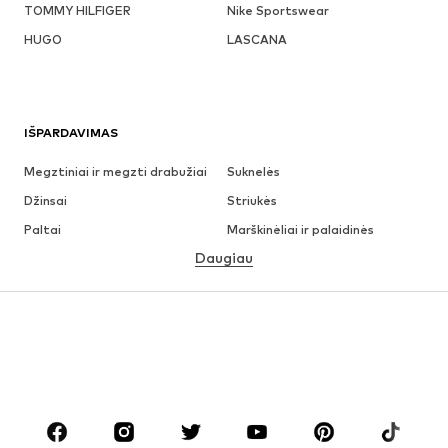
TOMMY HILFIGER
Nike Sportswear
HUGO
LASCANA
IŠPARDAVIMAS
Megztiniai ir megzti drabužiai
Suknelės
Džinsai
Striukės
Paltai
Marškinėliai ir palaidinės
Daugiau
Kelnės
Apatiniai
Sijonai
Palaidinės ir tunikos
Džemperiai
Švarkai
Maudymosi drabužiai
Kombinezonai
Dideli dydžiai
Drabužiai nėščiosioms
Batai
Sportas
Aksesuarai
Premium