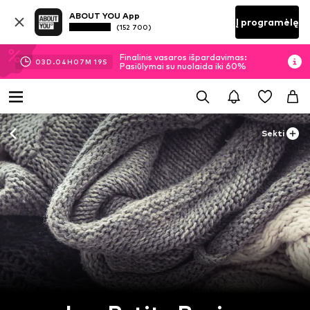
ABOUT YOU App
Į programėlę
(152 700)
Finalinis vasaros išpardavimas:
03
D.
04
H
07
M
19
S
Pasiūlymai su nuolaida iki 60%
Sekti