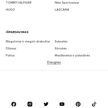
TOMMY HILFIGER
Nike Sportswear
HUGO
LASCANA
IŠPARDAVIMAS
Megztiniai ir megzti drabužiai
Suknelės
Džinsai
Striukės
Paltai
Marškinėliai ir palaidinės
Daugiau
Kelnės
Apatiniai
Sijonai
Palaidinės ir tunikos
Džemperiai
Švarkai
Maudymosi drabužiai
Kombinezonai
Dideli dydžiai
Drabužiai nėščiosioms
Batai
Sportas
Aksesuarai
Premium