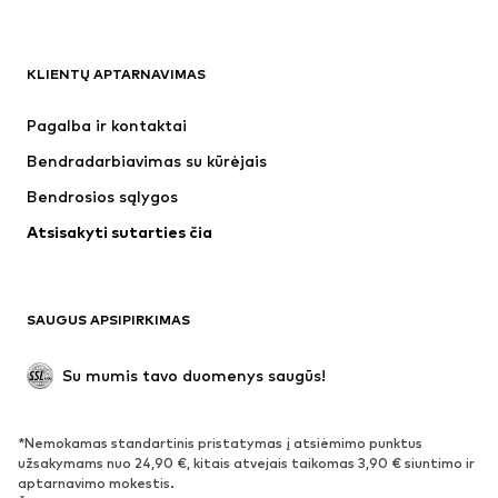
DRABUŽIAI
KLIENTŲ APTARNAVIMAS
Naujienos
Šiuo metu paklausu
Suknelės
Džinsai
Pagalba ir kontaktai
Marškinėliai ir palaidinės
Kelnės
Bendradarbiavimas su kūrėjais
Striukės
Megztiniai ir megzti drabužiai
Bendrosios sąlygos
Apatiniai
Palaidinės ir tunikos
Atsisakyti sutarties čia
Paltai
Sijonai
Maudymosi drabužiai
Džemperiai
Švarkai
Kombinezonai
SAUGUS APSIPIRKIMAS
Dideli dydžiai
Drabužiai nėščiosioms
Proginiai
Išskirtiniai
Su mumis tavo duomenys saugūs!
Antrinis panaudojimas
*Nemokamas standartinis pristatymas į atsiėmimo punktus
BATAI
užsakymams nuo 24,90 €, kitais atvejais taikomas 3,90 € siuntimo ir
aptarnavimo mokestis.
Naujienos
Šiuo metu paklausu