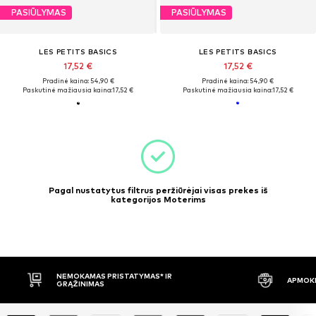
PASIŪLYMAS
PASIŪLYMAS
LES PETITS BASICS
LES PETITS BASICS
17,52 €
17,52 €
Pradinė kaina: 54,90 €
Pradinė kaina: 54,90 €
Paskutinė mažiausia kaina:
17,52 €
Paskutinė mažiausia kaina:
17,52 €
Pagal nustatytus filtrus peržiūrėjai visas prekes iš
kategorijos Moterims
NEMOKAMAS PRISTATYMAS* IR
APMOKĖ
GRĄŽINIMAS