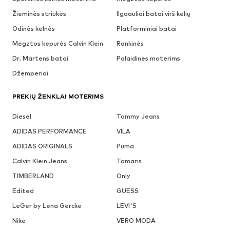
Žieminės striukės
Ilgaauliai batai virš kelių
Odinės kelnės
Platforminiai batai
Megztos kepurės Calvin Klein
Rankinės
Dr. Martens batai
Palaidinės moterims
Džemperiai
PREKIŲ ŽENKLAI MOTERIMS
Diesel
Tommy Jeans
ADIDAS PERFORMANCE
VILA
ADIDAS ORIGINALS
Puma
Calvin Klein Jeans
Tamaris
TIMBERLAND
Only
Edited
GUESS
LeGer by Lena Gercke
LEVI'S
Nike
VERO MODA