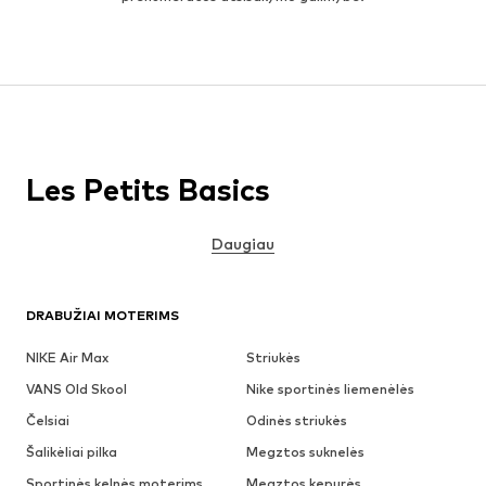
Les Petits Basics
Daugiau
DRABUŽIAI MOTERIMS
NIKE Air Max
Striukės
VANS Old Skool
Nike sportinės liemenėlės
Čelsiai
Odinės striukės
Šalikėliai pilka
Megztos suknelės
Sportinės kelnės moterims
Megztos kepurės