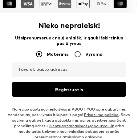
Nieko nepraleisk!
Užsiprenumeruok naujienlaiškį ir gauk išskirtinius
pasiūlymus
Moterims
Vyrams
Tavo el. pašto adresas
Registruotis
Norėčiau gauti naujienlaiškius iš ABOUT YOU apie dabartines
tendencijas, pasiūlymus ir kuponus pagal
Privatumo politika
. Savo
sutikimą gali bet kada atšaukti ir jis galios ateityje, siunčiant
pranešimą adresu
klientuaptarnavimas@aboutyou.lt
arba
naudojantis kiekvieno naujienlaiškio pabaigoje esančia
prenumeratos atsisakymo galimybe.