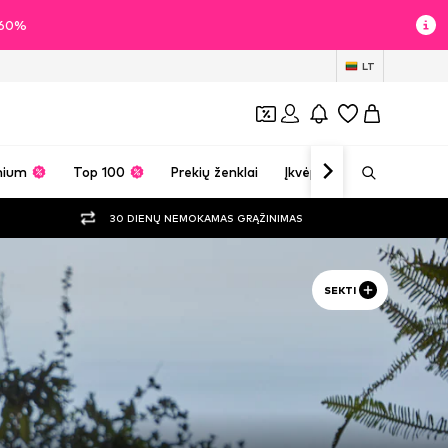
i 60%
LT
mium
Top 100
Prekių ženklai
Įkvėpimas
30 DIENŲ NEMOKAMAS GRĄŽINIMAS
SEKTI