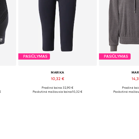
PASIŪLYMAS
PASIŪLYMAS
MARIKA
MAR
10,32 €
14,3
Pradinė kaina: 32,90 €
Pradinė kai
Galimi dydžiai: S
Galimi dy
€
Paskutinė mažiausia kaina:
10,32 €
Paskutinė mažiau
Į krepšelį
Į kre