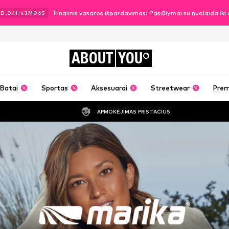
Finalinis vasaros išpardavimas: Pasiūlymai su nuolaida ik
3
D.
04
H
43
M
05
S
ABOUT
YOU
Batai
Sportas
Aksesuarai
Streetwear
Pre
APMOKĖJIMAS PRISTAČIUS