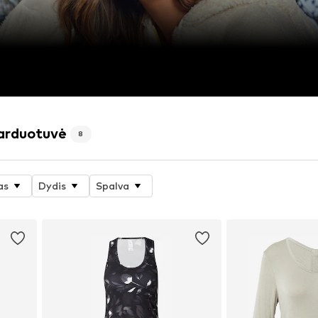
parduotuvė
8
as
Dydis
Spalva