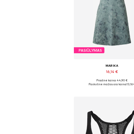
PASIŪLYMAS
MARIKA
16,14 €
Pradinė kaina: 44,90 €
Galimi dydžiai: XS, S, M, L
Paskutinė mažiausia kaina:
13,16 
Į krepšelį