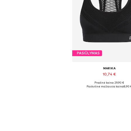
PASIŪLYMAS
MARIKA
10,74 €
Pradinė kaina: 29,90 €
Galimi dydžiai: XS
Paskutinė mažiausia kaina:
8,90 
Į krepšelį