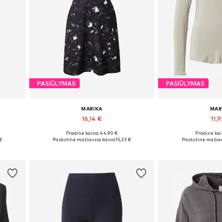
PASIŪLYMAS
PASIŪLYMAS
MARIKA
MAR
16,14 €
11,9
Pradinė kaina: 44,90 €
Pradinė kai
Galimi dydžiai: XS, S, M
Galimi dydž
€
Paskutinė mažiausia kaina:
15,33 €
Paskutinė mažiau
Į krepšelį
Į kre