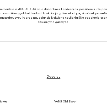
jienlaiškius iš ABOUT YOU apie dabartines tendencijas, pasiūlymus ir kupo
Savo sutikimą gali bet kada atšaukti ir jis galios ateityje, siunčiant prane
imas@aboutyou.lt
arba naudojantis kiekvieno naujienlaiškio pabaigoje es
atsisakymo galimybe.
Daugiau
iukės
VANS Old Skool