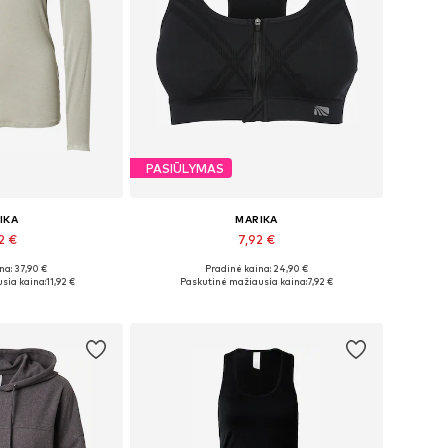
PASIŪLYMAS
IKA
MARIKA
2 €
7,92 €
na: 37,90 €
Pradinė kaina: 24,90 €
iai: M, XL
Galimi dydžiai: XS
sia kaina:
11,92 €
Paskutinė mažiausia kaina:
7,92 €
pšelį
Į krepšelį