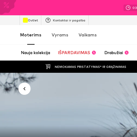
0
Outlet
Kontaktai ir pagalba
Moterims
Vyrams
Vaikams
Nauja kolekcija
IŠPARDAVIMAS
Drabužiai
NEMOKAMAS PRISTATYMAS* IR GRĄŽINIMAS