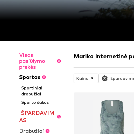
Visos
Marika Internetinė 
pasiūlymo
prekės
Sportas
Kaina
Išpardavim
Sportiniai
drabužiai
Sporto šakos
IŠPARDAVIM
AS
Drabužiai