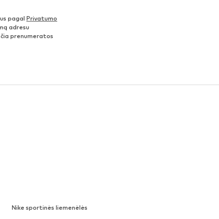
nus pagal
Privatumo
šimą adresu
ančia prenumeratos
Nike sportinės liemenėlės