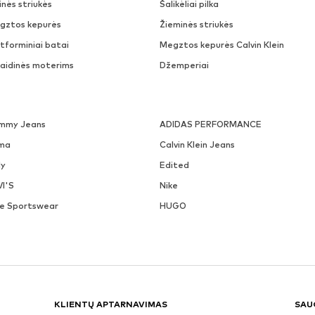
nės striukės
Šalikėliai pilka
gztos kepurės
Žieminės striukės
tforminiai batai
Megztos kepurės Calvin Klein
laidinės moterims
Džemperiai
mmy Jeans
ADIDAS PERFORMANCE
ma
Calvin Klein Jeans
ly
Edited
VI'S
Nike
ke Sportswear
HUGO
KLIENTŲ APTARNAVIMAS
SAU