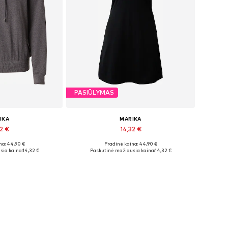
PASIŪLYMAS
IKA
MARIKA
2 €
14,32 €
na: 44,90 €
Pradinė kaina: 44,90 €
džiai: XS
Galimi dydžiai: XS
sia kaina:
14,32 €
Paskutinė mažiausia kaina:
14,32 €
pšelį
Į krepšelį