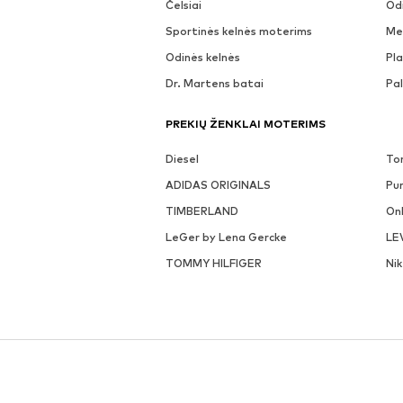
Čelsiai
Odi
Sportinės kelnės moterims
Me
Odinės kelnės
Pla
Dr. Martens batai
Pa
PREKIŲ ŽENKLAI MOTERIMS
Diesel
To
ADIDAS ORIGINALS
Pu
TIMBERLAND
On
LeGer by Lena Gercke
LE
TOMMY HILFIGER
Ni