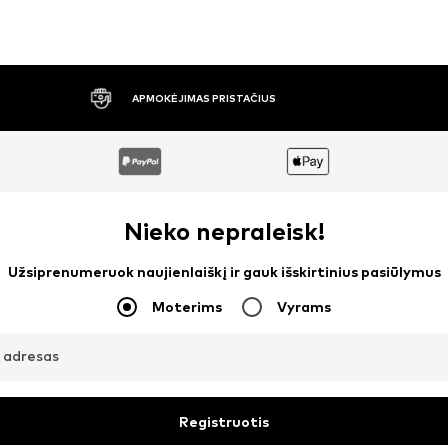
30 DIENŲ NEMOKAMAS GRĄŽINIMAS
Nieko nepraleisk!
Užsiprenumeruok naujienlaiškį ir gauk išskirtinius pasiūlymus
Moterims
Vyrams
o adresas
Registruotis