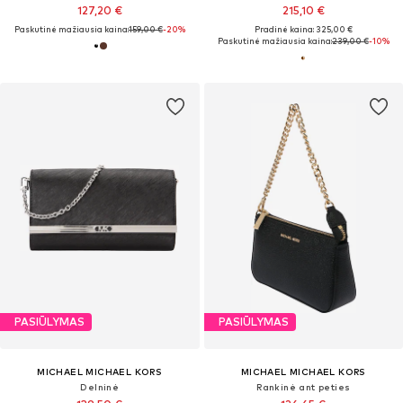
127,20 €
215,10 €
Paskutinė mažiausia kaina:
159,00 €
-20%
Pradinė kaina: 325,00 €
Paskutinė mažiausia kaina:
239,00 €
-10%
PASIŪLYMAS
PASIŪLYMAS
MICHAEL MICHAEL KORS
MICHAEL MICHAEL KORS
Delninė
Rankinė ant peties