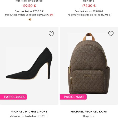
Rankinė ant peties
Rankinė
192,50 €
174,30 €
Pradinė kaina: 275,00 €
Pradinė kaina: 295,00 €
Paskutinė mažiausia kaina:
206,25 €
-6%
Paskutinė mažiausia kaina:
112,05 €
PASIŪLYMAS
PASIŪLYMAS
MICHAEL MICHAEL KORS
MICHAEL MICHAEL KORS
Vakariniai bateliai 'ELYSE'
Kuprinė