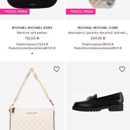
PASIŪLYMAS
PASIŪLYMAS
MICHAEL MICHAEL KORS
MICHAEL MICHAEL KORS
Rankinė ant peties
Analoginis (įprasto dizaino) laikrodis 'RITZ'
113,40 €
269,10 €
Pradinė kaina: 275,00 €
Pradinė kaina: 299,00 €
Paskutinė mažiausia kaina:
87,20 €
Paskutinė mažiausia kaina:
269,10 €