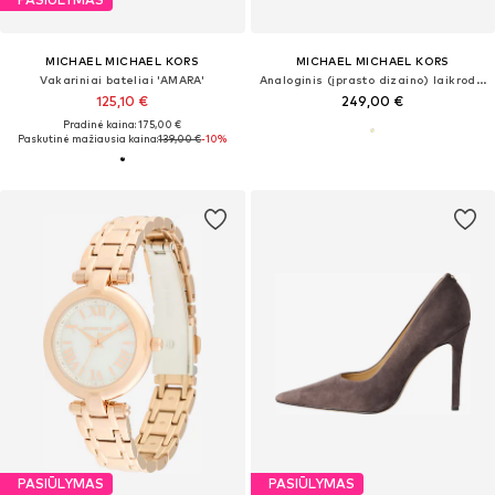
MICHAEL MICHAEL KORS
MICHAEL MICHAEL KORS
Vakariniai bateliai 'AMARA'
Analoginis (įprasto dizaino) laikrodis 'LEXINGTON'
125,10 €
249,00 €
Pradinė kaina: 175,00 €
Paskutinė mažiausia kaina:
139,00 €
-10%
PASIŪLYMAS
PASIŪLYMAS