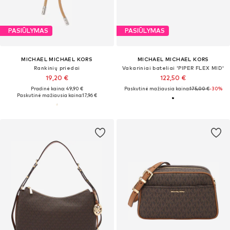
PASIŪLYMAS
PASIŪLYMAS
MICHAEL MICHAEL KORS
MICHAEL MICHAEL KORS
Rankinių priedai
Vakariniai bateliai 'PIPER FLEX MID'
19,20 €
122,50 €
Pradinė kaina: 49,90 €
Paskutinė mažiausia kaina:
175,00 €
-30%
Paskutinė mažiausia kaina:
17,96 €