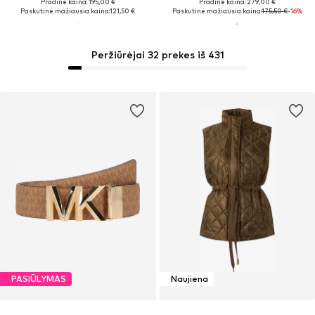
Pradinė kaina: 195,00 €
Pradinė kaina: 279,00 €
Paskutinė mažiausia kaina:
121,50 €
Paskutinė mažiausia kaina:
175,50 €
-16%
Peržiūrėjai 32 prekes iš 431
PASIŪLYMAS
Naujiena