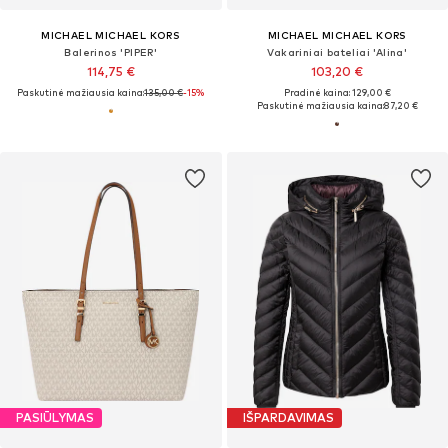
MICHAEL MICHAEL KORS
MICHAEL MICHAEL KORS
Balerinos 'PIPER'
Vakariniai bateliai 'Alina'
114,75 €
103,20 €
Paskutinė mažiausia kaina:
135,00 €
-15%
Pradinė kaina: 129,00 €
Paskutinė mažiausia kaina:
87,20 €
PASIŪLYMAS
IŠPARDAVIMAS