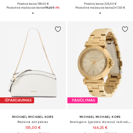
Pradinė kaina: 159,00 €
Pradinė kaina: 325,00 €
Paskutinė mažiausia kaina:
119,25 €
-6%
Paskutinė mažiausia kaina:
247,50 €
IŠPARDAVIMAS
PASIŪLYMAS
MICHAEL MICHAEL KORS
MICHAEL MICHAEL KORS
Rankinė ant peties
Analoginis (įprasto dizaino) laikrodis 'MAREN'
135,00 €
146,25 €