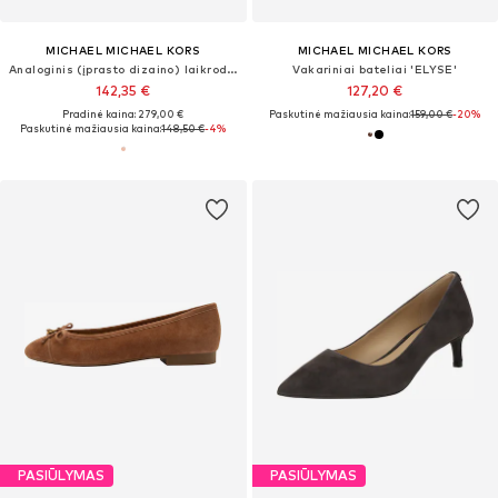
MICHAEL MICHAEL KORS
MICHAEL MICHAEL KORS
Analoginis (įprasto dizaino) laikrodis 'LANEY'
Vakariniai bateliai 'ELYSE'
142,35 €
127,20 €
Pradinė kaina: 279,00 €
Paskutinė mažiausia kaina:
159,00 €
-20%
Paskutinė mažiausia kaina:
148,50 €
-4%
PASIŪLYMAS
PASIŪLYMAS