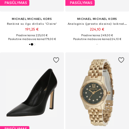
PASIŪLYMAS
PASIŪLYMAS
MICHAEL MICHAEL KORS
MICHAEL MICHAEL KORS
Rankinė su ilgu dirželiu 'Claire'
Analoginis (įprasto dizaino) laikrodis 'PETITE LEXINGTON'
191,25 €
224,10 €
Pradinė kaina: 225,00 €
Pradinė kaina: 249,00 €
Paskutinė mažiausia kaina:
179,00 €
Paskutinė mažiausia kaina:
224,10 €
PASIŪLYMAS