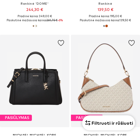
Rankinė 'DOME'
Rankinė
244,30 €
139,50 €
Pradinė kaina: 349,00 €
Pradinė kaina: 195,00 €
Paskutinė mažiausia kaina:
261,75 €
-6%
Paskutinė mažiausia kaina:
139,50 €
PASIŪLYMAS
PASIŪLYMAS
Filtruoti ir rūšiuoti
MICHAEL MICHAEL KORS
MICHAEL MICHAEL KORS