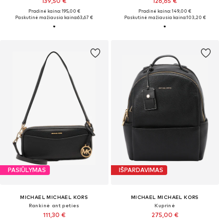
139,50 €
126,65 €
Pradinė kaina: 195,00 €
Pradinė kaina: 149,00 €
Paskutinė mažiausia kaina:
63,67 €
Paskutinė mažiausia kaina:
103,20 €
PASIŪLYMAS
IŠPARDAVIMAS
MICHAEL MICHAEL KORS
MICHAEL MICHAEL KORS
Rankinė ant peties
Kuprinė
111,30 €
275,00 €