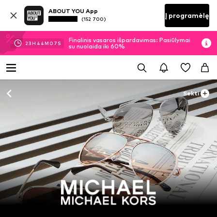
ABOUT YOU App
Į programėlę
(152 700)
Finalinis vasaros išpardavimas: Pasiūlymai
23
H
44
M
05
S
su nuolaida iki 60%
Sekti