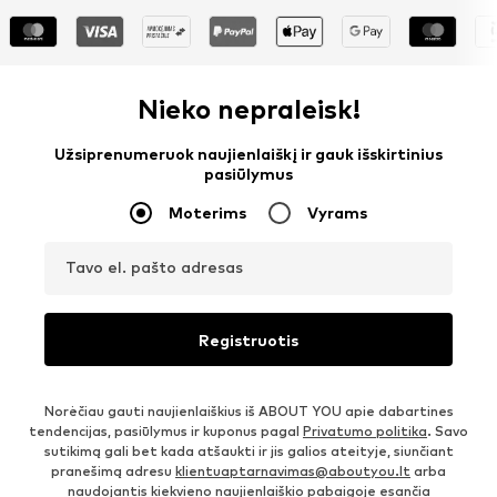
Nieko nepraleisk!
Užsiprenumeruok naujienlaiškį ir gauk išskirtinius
pasiūlymus
Moterims
Vyrams
Tavo el. pašto adresas
Registruotis
Norėčiau gauti naujienlaiškius iš ABOUT YOU apie dabartines
tendencijas, pasiūlymus ir kuponus pagal
Privatumo politika
. Savo
sutikimą gali bet kada atšaukti ir jis galios ateityje, siunčiant
pranešimą adresu
klientuaptarnavimas@aboutyou.lt
arba
naudojantis kiekvieno naujienlaiškio pabaigoje esančia