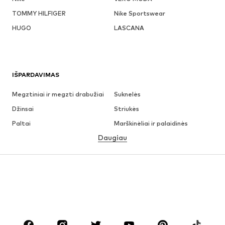
TOMMY HILFIGER
Nike Sportswear
HUGO
LASCANA
IŠPARDAVIMAS
Megztiniai ir megzti drabužiai
Suknelės
Džinsai
Striukės
Paltai
Marškinėliai ir palaidinės
Daugiau
Kelnės
Apatiniai
Sijonai
Palaidinės ir tunikos
Džemperiai
Švarkai
Maudymosi drabužiai
Kombinezonai
Dideli dydžiai
Drabužiai nėščiosioms
Batai
Sportas