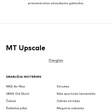
prenumeratos atsisakymo galimybe.
MT Upscale
Daugiau
DRABUŽIAI MOTERIMS
NIKE Air Max
Striukės
VANS Old Skool
Nike sportinės liemenėlės
Čelsiai
Odinės striukės
Šalikėliai pilka
Megztos suknelės