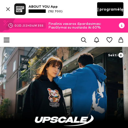
ABOUT YOU App
Į programėlę
(152 700)
Finalinis vasaros išpardavimas:
02
D.
02
H
34
M
35
S
Pasiūlymai su nuolaida iki 60%
Sekti