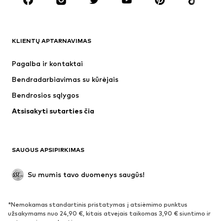
Aksesuarai
Premium
DRABUŽIAI
KLIENTŲ APTARNAVIMAS
Naujienos
Šiuo metu paklausu
Suknelės
Džinsai
Pagalba ir kontaktai
Marškinėliai ir palaidinės
Kelnės
Bendradarbiavimas su kūrėjais
Striukės
Megztiniai ir megzti drabužiai
Bendrosios sąlygos
Apatiniai
Palaidinės ir tunikos
Atsisakyti sutarties čia
Paltai
Sijonai
Maudymosi drabužiai
Džemperiai
Švarkai
Kombinezonai
SAUGUS APSIPIRKIMAS
Dideli dydžiai
Drabužiai nėščiosioms
Proginiai
Išskirtiniai
Su mumis tavo duomenys saugūs!
Antrinis panaudojimas
*Nemokamas standartinis pristatymas į atsiėmimo punktus
BATAI
užsakymams nuo 24,90 €, kitais atvejais taikomas 3,90 € siuntimo ir