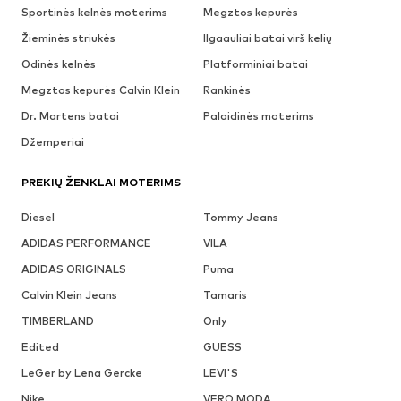
Sportinės kelnės moterims
Megztos kepurės
Žieminės striukės
Ilgaauliai batai virš kelių
Odinės kelnės
Platforminiai batai
Megztos kepurės Calvin Klein
Rankinės
Dr. Martens batai
Palaidinės moterims
Džemperiai
PREKIŲ ŽENKLAI MOTERIMS
Diesel
Tommy Jeans
ADIDAS PERFORMANCE
VILA
ADIDAS ORIGINALS
Puma
Calvin Klein Jeans
Tamaris
TIMBERLAND
Only
Edited
GUESS
LeGer by Lena Gercke
LEVI'S
Nike
VERO MODA