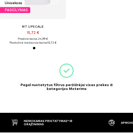
Uniseksas
PASIŪLYMAS
MT UPSCALE
15,72 €
Pradinė kaina: 24,99 €
Paskutinė mažiausia kaina:
15,72 €
Pagal nustatytus filtrus peržiūrėjai visas prekes iš
kategorijos Moterims
NEMOKAMAS PRISTATYMAS* IR
APMOKĖ
GRĄŽINIMAS