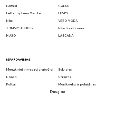
Edited
GUESS
LeGer by Lena Gercke
LEVI'S
Nike
VERO MODA
TOMMY HILFIGER
Nike Sportswear
HUGO
LASCANA
IŠPARDAVIMAS
Megztiniai ir megzti drabužiai
Suknelės
Džinsai
Striukės
Paltai
Marškinėliai ir palaidinės
Daugiau
Kelnės
Apatiniai
Sijonai
Palaidinės ir tunikos
Džemperiai
Švarkai
Maudymosi drabužiai
Kombinezonai