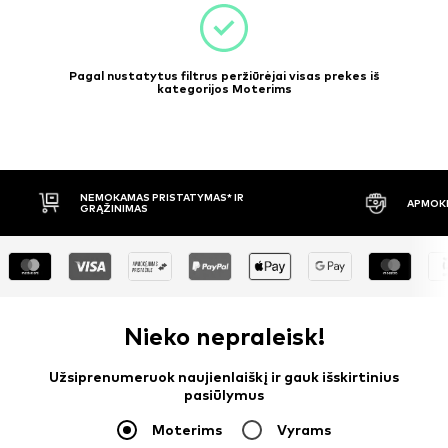
Pagal nustatytus filtrus peržiūrėjai visas prekes iš
kategorijos Moterims
APMOKĖJIMAS PRISTAČIUS
30 DIENŲ 
Nieko nepraleisk!
Užsiprenumeruok naujienlaiškį ir gauk išskirtinius
pasiūlymus
Moterims
Vyrams