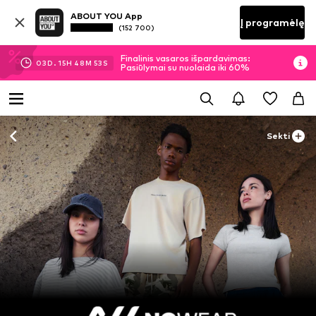
ABOUT YOU App
Į programėlę
(152 700)
Finalinis vasaros išpardavimas:
03
D.
15
H
48
M
52
S
Pasiūlymai su nuolaida iki 60%
Sekti