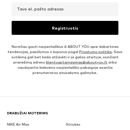
Tavo el. pašto adresas
Registruotis
Norėčiau gauti naujienlaiškius iš ABOUT YOU apie dabartines
tendencijas, pasiūlymus ir kuponus pagal
Privatumo politika
. Savo
sutikimą gali bet kada atšaukti ir jis galios ateityje, siunčiant
pranešimą adresu
klientuaptarnavimas@aboutyou.lt
arba
naudojantis kiekvieno naujienlaiškio pabaigoje esančia
prenumeratos atsisakymo galimybe.
DRABUŽIAI MOTERIMS
NIKE Air Max
Striukės