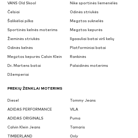
VANS Old Skool
Nike sportinės liemenėlės
Čelsiai
Odinės striukės
Šalikėliai pilka
Megztos suknelės
Sportinės kelnės moterims
Megztos kepurės
Žieminės striukės
Ilgaauliai batai virš kelių
Odinės kelnės
Platforminiai batai
Megztos kepurės Calvin Klein
Rankinės
Dr. Martens batai
Palaidinės moterims
Džemperiai
PREKIŲ ŽENKLAI MOTERIMS
Diesel
Tommy Jeans
ADIDAS PERFORMANCE
VILA
ADIDAS ORIGINALS
Puma
Calvin Klein Jeans
Tamaris
TIMBERLAND
Only