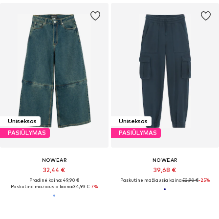
Uniseksas
Uniseksas
PASIŪLYMAS
PASIŪLYMAS
NOWEAR
NOWEAR
32,44 €
39,68 €
Pradinė kaina: 49,90 €
Paskutinė mažiausia kaina:
52,90 €
-25%
Paskutinė mažiausia kaina:
34,93 €
-7%