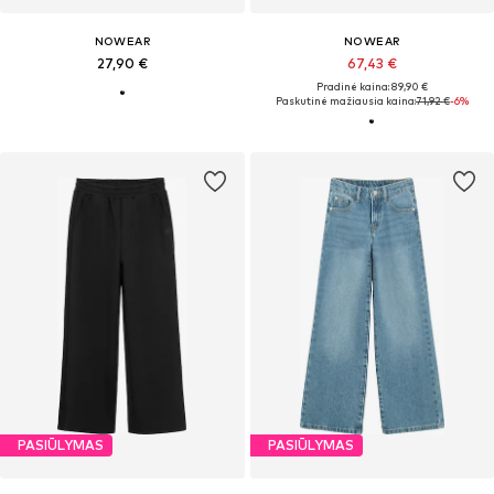
NOWEAR
NOWEAR
27,90 €
67,43 €
Pradinė kaina: 89,90 €
Paskutinė mažiausia kaina:
71,92 €
-6%
PASIŪLYMAS
PASIŪLYMAS