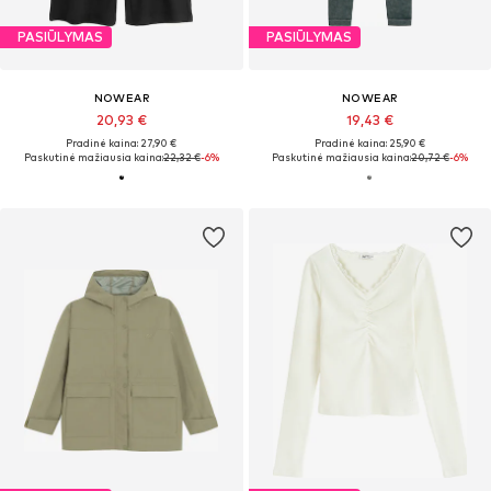
PASIŪLYMAS
PASIŪLYMAS
NOWEAR
NOWEAR
20,93 €
19,43 €
Pradinė kaina: 27,90 €
Pradinė kaina: 25,90 €
Paskutinė mažiausia kaina:
22,32 €
-6%
Paskutinė mažiausia kaina:
20,72 €
-6%