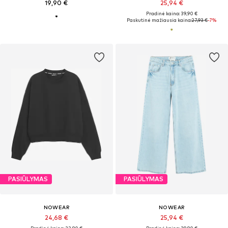
19,90 €
25,94 €
Pradinė kaina: 39,90 €
Paskutinė mažiausia kaina:
27,93 €
-7%
PASIŪLYMAS
PASIŪLYMAS
NOWEAR
NOWEAR
24,68 €
25,94 €