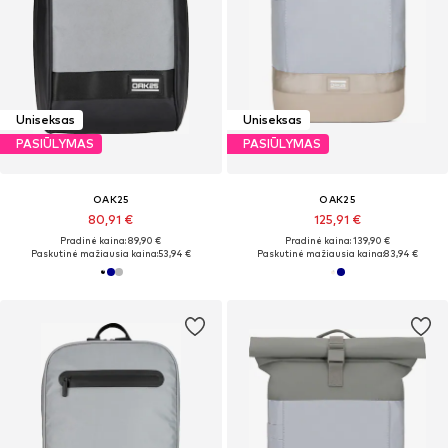
Uniseksas
Uniseksas
PASIŪLYMAS
PASIŪLYMAS
OAK25
OAK25
80,91 €
125,91 €
Pradinė kaina: 89,90 €
Pradinė kaina: 139,90 €
Paskutinė mažiausia kaina:
53,94 €
Paskutinė mažiausia kaina:
83,94 €