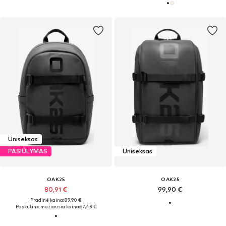
Uniseksas
PASIŪLYMAS
Uniseksas
OAK25
OAK25
80,91 €
99,90 €
Pradinė kaina: 89,90 €
Paskutinė mažiausia kaina:
67,43 €