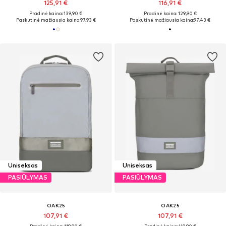
125,91 €
116,91 €
Pradinė kaina: 139,90 €
Pradinė kaina: 129,90 €
Paskutinė mažiausia kaina:
97,93 €
Paskutinė mažiausia kaina:
97,43 €
Uniseksas
Uniseksas
PASIŪLYMAS
PASIŪLYMAS
OAK25
OAK25
107,91 €
107,91 €