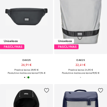
Uniseksas
Uniseksas
PASIŪLYMAS
PASIŪLYMAS
OAK25
OAK25
26,91 €
22,41 €
Pradinė kaina: 29,90 €
Pradinė kaina: 24,90 €
Paskutinė mažiausia kaina:
17,94 €
Paskutinė mažiausia kaina:
19,92 €