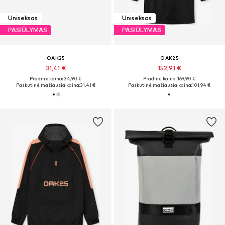
Uniseksas
Uniseksas
PASIŪLYMAS
PASIŪLYMAS
OAK25
OAK25
31,41 €
152,91 €
Pradinė kaina: 34,90 €
Pradinė kaina: 169,90 €
Paskutinė mažiausia kaina:
31,41 €
Paskutinė mažiausia kaina:
101,94 €