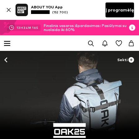
ABOUT YOU App
Į programėlę
(152 700)
Finalinis vasaros išpardavimas: Pasiūlymai su
13
H
34
M
15
S
nuolaida iki 60%
Sekti