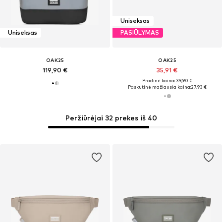
Uniseksas
Uniseksas
PASIŪLYMAS
OAK25
OAK25
119,90 €
35,91 €
Pradinė kaina: 39,90 €
Paskutinė mažiausia kaina:
27,93 €
Peržiūrėjai 32 prekes iš 40