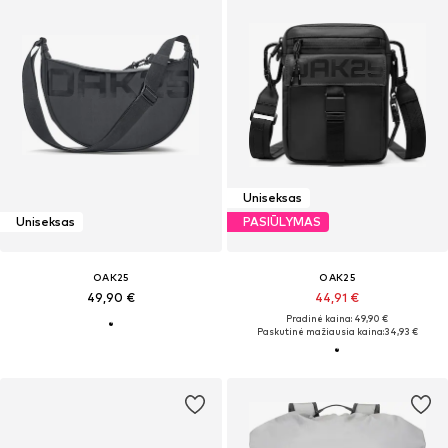
Uniseksas
Uniseksas
PASIŪLYMAS
OAK25
OAK25
49,90 €
44,91 €
Pradinė kaina: 49,90 €
Paskutinė mažiausia kaina:
34,93 €