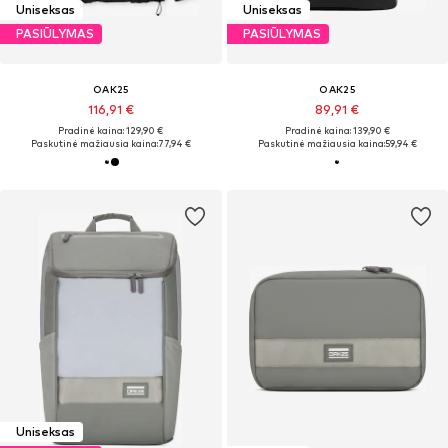
Uniseksas
Uniseksas
PASIŪLYMAS
PASIŪLYMAS
OAK25
OAK25
116,91 €
89,91 €
Pradinė kaina: 129,90 €
Pradinė kaina: 139,90 €
Paskutinė mažiausia kaina:
77,94 €
Paskutinė mažiausia kaina:
59,94 €
Uniseksas