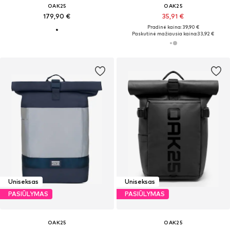
OAK25
OAK25
179,90 €
35,91 €
Pradinė kaina: 39,90 €
Paskutinė mažiausia kaina:
33,92 €
Uniseksas
Uniseksas
PASIŪLYMAS
PASIŪLYMAS
OAK25
OAK25