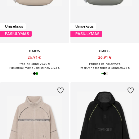
Uniseksas
Uniseksas
PASIŪLYMAS
PASIŪLYMAS
OAK25
OAK25
26,91 €
26,91 €
Pradinė kaina: 29,90 €
Pradinė kaina: 29,90 €
Paskutinė mažiausia kaina:
22,43 €
Paskutinė mažiausia kaina:
20,93 €