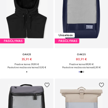
Uniseksas
PASIŪLYMAS
PASIŪLYMAS
OAK25
OAK25
35,91 €
80,91 €
Pradinė kaina: 39,90 €
Pradinė kaina: 89,90 €
Paskutinė mažiausia kaina:
33,92 €
Paskutinė mažiausia kaina:
62,93 €