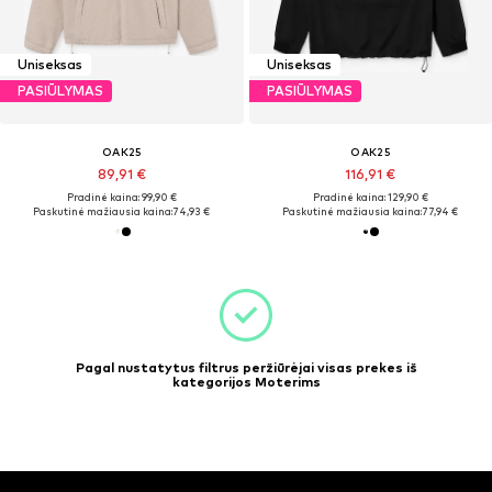
Uniseksas
Uniseksas
PASIŪLYMAS
PASIŪLYMAS
OAK25
OAK25
89,91 €
116,91 €
Pradinė kaina: 99,90 €
Pradinė kaina: 129,90 €
Paskutinė mažiausia kaina:
74,93 €
Paskutinė mažiausia kaina:
77,94 €
Pagal nustatytus filtrus peržiūrėjai visas prekes iš
kategorijos Moterims