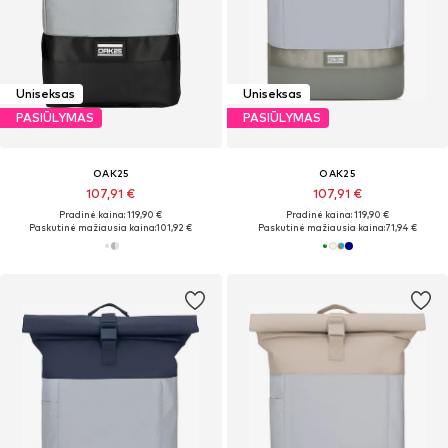
Uniseksas
Uniseksas
PASIŪLYMAS
PASIŪLYMAS
OAK25
OAK25
107,91 €
107,91 €
Pradinė kaina: 119,90 €
Pradinė kaina: 119,90 €
Paskutinė mažiausia kaina:
101,92 €
Paskutinė mažiausia kaina:
71,94 €