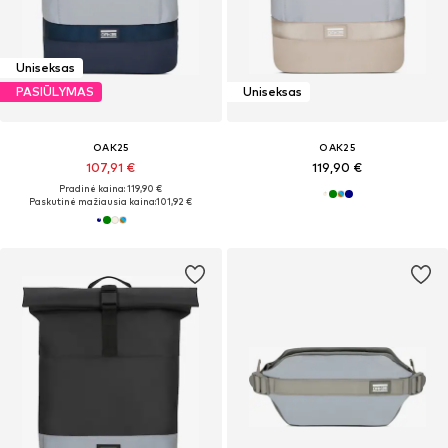
Uniseksas
PASIŪLYMAS
Uniseksas
OAK25
OAK25
107,91 €
119,90 €
Pradinė kaina: 119,90 €
Paskutinė mažiausia kaina:
101,92 €