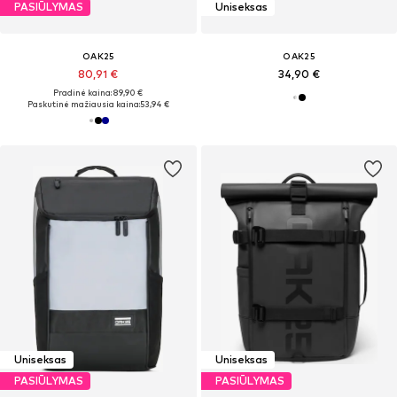
PASIŪLYMAS
Uniseksas
OAK25
OAK25
80,91 €
34,90 €
Pradinė kaina: 89,90 €
Paskutinė mažiausia kaina:
53,94 €
Uniseksas
Uniseksas
PASIŪLYMAS
PASIŪLYMAS