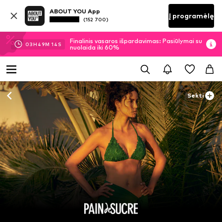
ABOUT YOU App
Į programėlę
(152 700)
Finalinis vasaros išpardavimas: Pasiūlymai su
03
H
49
M
11
S
nuolaida iki 60%
Sekti