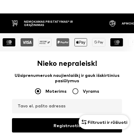
APMOKĖJIMAS PRISTAČIUS
30 DIENŲ 
Nieko nepraleisk!
Užsiprenumeruok naujienlaiškį ir gauk išskirtinius
pasiūlymus
Moterims
Vyrams
Tavo el. pašto adresas
Filtruoti ir rūšiuoti
Registruotis