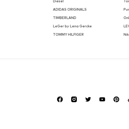
Diesel
To
ADIDAS ORIGINALS
Pu
TIMBERLAND
On
LeGer by Lena Gercke
LE
TOMMY HILFIGER
Ni