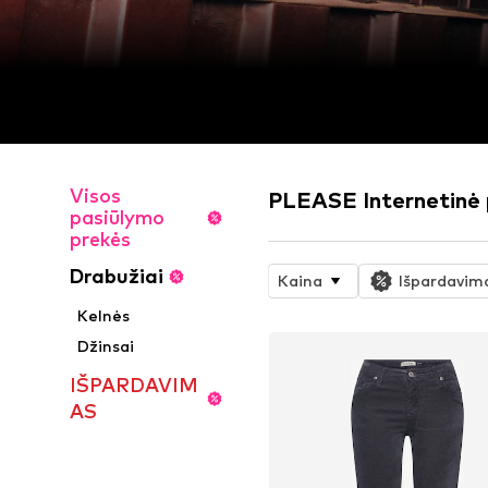
Visos
PLEASE Internetinė
pasiūlymo
prekės
Drabužiai
Kaina
Išpardavim
Kelnės
Džinsai
IŠPARDAVIM
AS