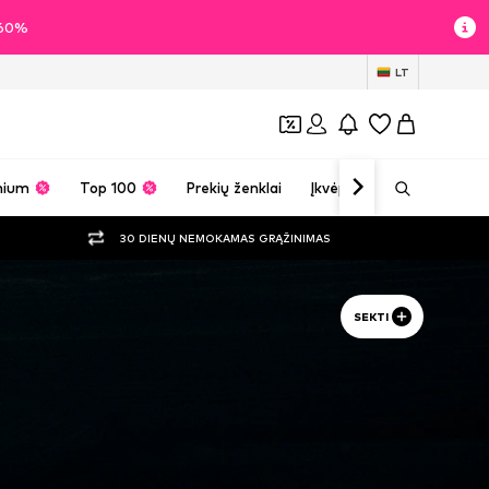
i 60%
LT
mium
Top 100
Prekių ženklai
Įkvėpimas
30 DIENŲ NEMOKAMAS GRĄŽINIMAS
SEKTI