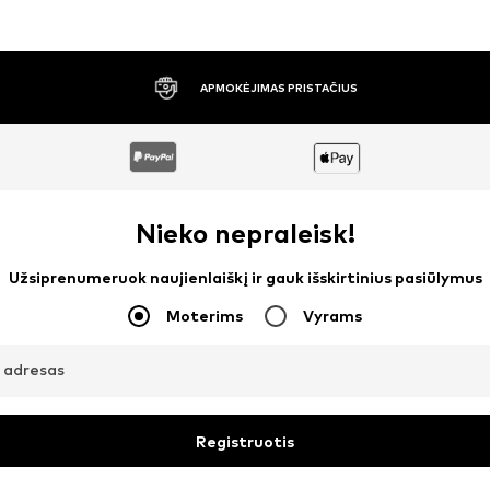
30 DIENŲ NEMOKAMAS GRĄŽINIMAS
Nieko nepraleisk!
Užsiprenumeruok naujienlaiškį ir gauk išskirtinius pasiūlymus
Moterims
Vyrams
o adresas
Registruotis