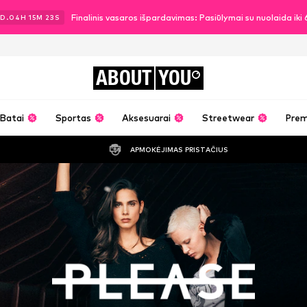
Finalinis vasaros išpardavimas: Pasiūlymai su nuolaida ik
D.
04
H
15
M
22
S
ABOUT
YOU
Batai
Sportas
Aksesuarai
Streetwear
Pre
APMOKĖJIMAS PRISTAČIUS