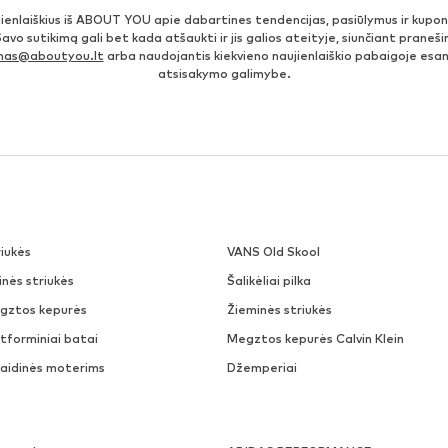
jienlaiškius iš ABOUT YOU apie dabartines tendencijas, pasiūlymus ir kupo
Savo sutikimą gali bet kada atšaukti ir jis galios ateityje, siunčiant prane
imas@aboutyou.lt
arba naudojantis kiekvieno naujienlaiškio pabaigoje es
atsisakymo galimybe.
iukės
VANS Old Skool
nės striukės
Šalikėliai pilka
gztos kepurės
Žieminės striukės
tforminiai batai
Megztos kepurės Calvin Klein
laidinės moterims
Džemperiai