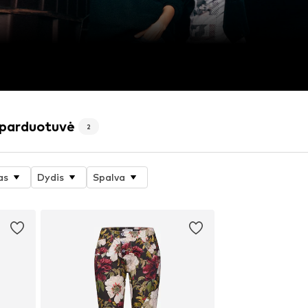
 parduotuvė
2
as
Dydis
Spalva