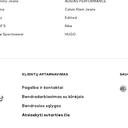
mmy Jeans
ADIDAS PERFORMANCE
ma
Calvin Klein Jeans
ly
Edited
VI'S
Nike
ke Sportswear
HUGO
KLIENTŲ APTARNAVIMAS
SAU
Pagalba ir kontaktai
Bendradarbiavimas su kūrėjais
Bendrosios sąlygos
Atsisakyti sutarties čia