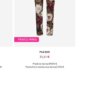
PASIŪLYMAS
PLEASE
31,41 €
Pradinė kaina: 89,90 €
Galimi dydžiai: 36
 €
Paskutinė mažiausia kaina:
27,92 €
Į krepšelį