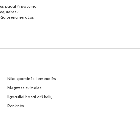
nus pagal
Privatumo
šimą adresu
ančia prenumeratos
Nike sportinės liemenėlės
Megztos suknelės
Ilgaauliai batai virš kelių
Rankinės