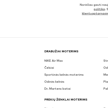
Norėčiau gauti nau
politika
. 
klientuaptarnav
DRABUŽIAI MOTERIMS
NIKE Air Max
Str
Čelsiai
Odi
Sportinės kelnės moterims
Me
Odinės kelnės
Pla
Dr. Martens batai
Pa
PREKIŲ ŽENKLAI MOTERIMS