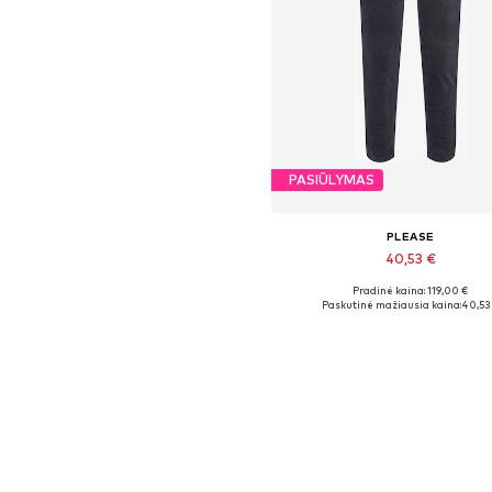
PASIŪLYMAS
PLEASE
40,53 €
Pradinė kaina: 119,00 €
Galimi dydžiai: 24
Paskutinė mažiausia kaina:
40,53
Į krepšelį