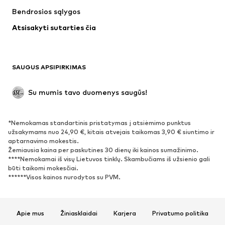
Striukės
Megztiniai ir megzti drabužiai
Bendrosios sąlygos
Apatiniai
Palaidinės ir tunikos
Atsisakyti sutarties čia
Paltai
Sijonai
Maudymosi drabužiai
Džemperiai
Švarkai
Kombinezonai
SAUGUS APSIPIRKIMAS
Dideli dydžiai
Drabužiai nėščiosioms
Proginiai
Išskirtiniai
Su mumis tavo duomenys saugūs!
Antrinis panaudojimas
*Nemokamas standartinis pristatymas į atsiėmimo punktus
BATAI
užsakymams nuo 24,90 €, kitais atvejais taikomas 3,90 € siuntimo ir
aptarnavimo mokestis.
Naujienos
Šiuo metu paklausu
Žemiausia kaina per paskutines 30 dienų iki kainos sumažinimo.
****Nemokamai iš visų Lietuvos tinklų. Skambučiams iš užsienio gali
Sportbačiai
Aulinukai
būti taikomi mokesčiai.
Batai su kulniukais
Auliniai batai
******Visos kainos nurodytos su PVM.
Basutės ir šlepetės
Bateliai
Sportiniai batai
Balerinos
Apie mus
Žiniasklaidai
Karjera
Privatumo politika
Įsispiriami bateliai
Šlepetės