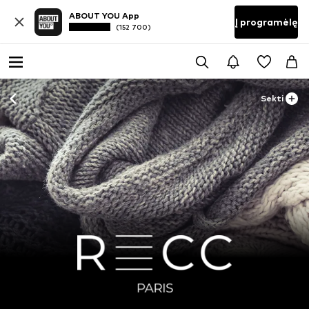
ABOUT YOU App
Į programėlę
(152 700)
Sekti