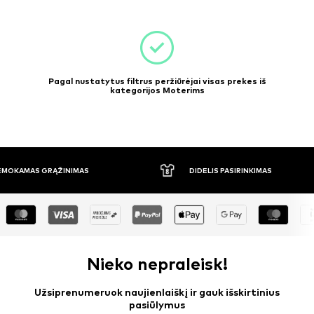
Pagal nustatytus filtrus peržiūrėjai visas prekes iš
kategorijos Moterims
NEMOKAMAS GRĄŽINIMAS
DIDELIS PASIRINKIMAS
Nieko nepraleisk!
Užsiprenumeruok naujienlaiškį ir gauk išskirtinius
pasiūlymus