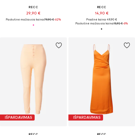
RECC
RECC
29,90 €
14,90 €
Paskutinė mažiausia kaina:
79,90 €
-62%
Pradinė kaina: 49,90 €
Paskutinė mažiausia kaina:
15,92 €
-6%
IŠPARDAVIMAS
IŠPARDAVIMAS
RECC
RECC