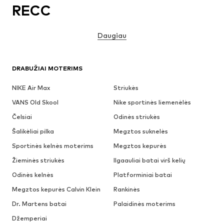
RECC
Daugiau
DRABUŽIAI MOTERIMS
NIKE Air Max
Striukės
VANS Old Skool
Nike sportinės liemenėlės
Čelsiai
Odinės striukės
Šalikėliai pilka
Megztos suknelės
Sportinės kelnės moterims
Megztos kepurės
Žieminės striukės
Ilgaauliai batai virš kelių
Odinės kelnės
Platforminiai batai
Megztos kepurės Calvin Klein
Rankinės
Dr. Martens batai
Palaidinės moterims
Džemperiai