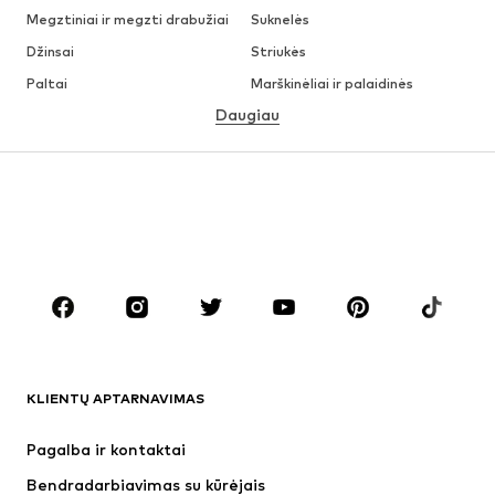
Megztiniai ir megzti drabužiai
Suknelės
Džinsai
Striukės
Paltai
Marškinėliai ir palaidinės
Daugiau
Kelnės
Apatiniai
Sijonai
Palaidinės ir tunikos
Džemperiai
Švarkai
Maudymosi drabužiai
Kombinezonai
Dideli dydžiai
Drabužiai nėščiosioms
Batai
Sportas
Aksesuarai
Premium
DRABUŽIAI
KLIENTŲ APTARNAVIMAS
Naujienos
Šiuo metu paklausu
Suknelės
Džinsai
Pagalba ir kontaktai
Marškinėliai ir palaidinės
Kelnės
Bendradarbiavimas su kūrėjais