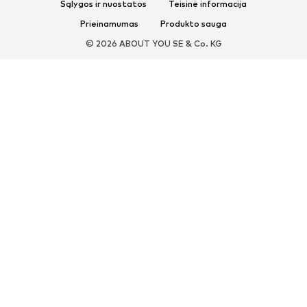
Sąlygos ir nuostatos
Teisinė informacija
Išskirtiniai
Prieinamumas
Produkto sauga
SPORTAS
© 2026 ABOUT YOU SE & Co. KG
Sportiniai drabužiai
Sporto šakos
Sportiniai batai
Sportinės kuprinės ir krepšiai
Aksesuarai sportui
AKSESUARAI
Naujienos
Kuprinės ir rankinės
Juvelyriniai dirbiniai
Šalikai ir šaliai
Skrybėlės ir kepurės
Diržai
Piniginės ir kosmetinės
Akiniai nuo saulės
Laikrodžiai
Aksesuarai būstui
Aksesuarai plaukams
Pirštinės
Išmaniojo telefono dėklai
Išskirtiniai
Antrinis panaudojimas