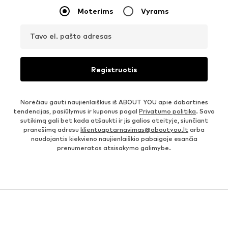
Moterims
Vyrams
Tavo el. pašto adresas
Registruotis
Norėčiau gauti naujienlaiškius iš ABOUT YOU apie dabartines
tendencijas, pasiūlymus ir kuponus pagal
Privatumo politika
. Savo
sutikimą gali bet kada atšaukti ir jis galios ateityje, siunčiant
pranešimą adresu
klientuaptarnavimas@aboutyou.lt
arba
naudojantis kiekvieno naujienlaiškio pabaigoje esančia
prenumeratos atsisakymo galimybe.