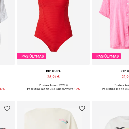
PASIŪLYMAS
PASIŪLYMAS
RIP CURL
RIP 
26,91 €
25,
Pradinė kaina: 79,90 €
Pradinė kai
Galimi dydžiai: XS
Galimi dy
-13%
Paskutinė mažiausia kaina:
29,90 €
-10%
Paskutinė mažiausia
Į krepšelį
Į kre