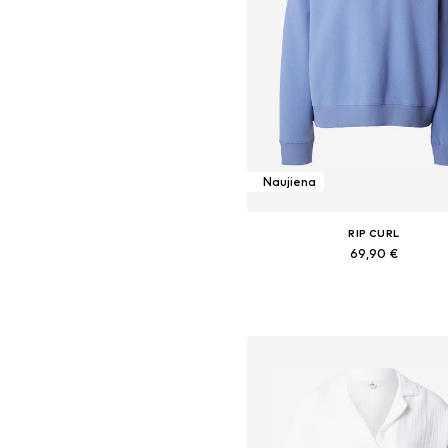
Naujiena
RIP CURL
69,90 €
Galimi dydžiai: XS, S, M, L, X
Į krepšelį