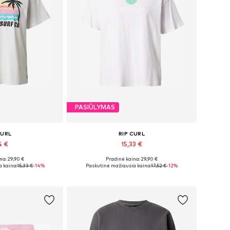
PASIŪLYMAS
CURL
RIP CURL
4 €
15,33 €
na: 29,90 €
Pradinė kaina: 29,90 €
džiai: S
Galimi dydžiai: XS
 kaina:
15,33 €
-14%
Paskutinė mažiausia kaina:
17,52 €
-12%
pšelį
Į krepšelį