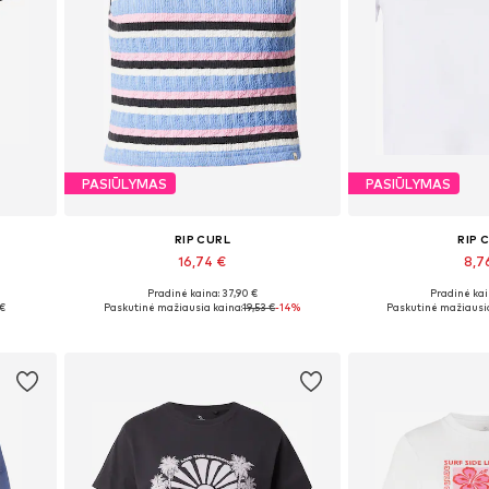
PASIŪLYMAS
PASIŪLYMAS
RIP CURL
RIP 
16,74 €
8,7
Pradinė kaina: 37,90 €
Pradinė kai
Galimi dydžiai: S, M, L
Galimi dyd
 €
Paskutinė mažiausia kaina:
19,53 €
-14%
Paskutinė mažiausia
Į krepšelį
Į kre