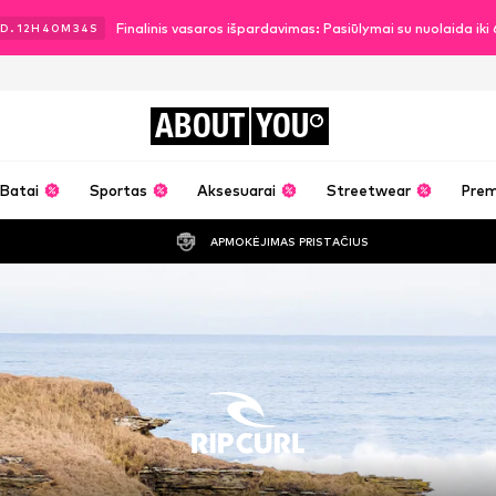
Finalinis vasaros išpardavimas: Pasiūlymai su nuolaida ik
D.
12
H
40
M
32
S
ABOUT
YOU
Batai
Sportas
Aksesuarai
Streetwear
Pre
APMOKĖJIMAS PRISTAČIUS