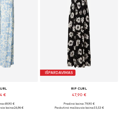
IŠPARDAVIMAS
CURL
RIP CURL
64 €
47,90 €
na: 69,90 €
Pradinė kaina: 79,90 €
džiai: 38
Galimi dydžiai: 36
sia kaina:
26,96 €
Paskutinė mažiausia kaina:
33,53 €
pšelį
Į krepšelį