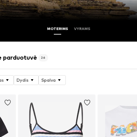
MOTERIMS
VYRAMS
ė parduotuvė
26
as
Dydis
Spalva