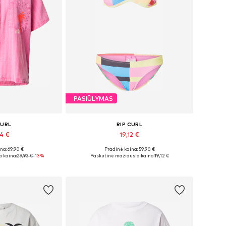
PASIŪLYMAS
CURL
RIP CURL
94 €
19,12 €
na: 69,90 €
Pradinė kaina: 59,90 €
džiai: S
Galimi dydžiai: XS
 kaina:
29,93 €
-13%
Paskutinė mažiausia kaina:
19,12 €
pšelį
Į krepšelį