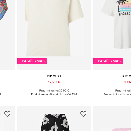
PASIŪLYMAS
PASIŪLYMAS
RIP CURL
RIP 
17,93 €
13,1
Pradinė kaina: 32,90 €
Pradinė kai
Galimi dydžiai: XL
Galimi dy
€
Paskutinė mažiausia kaina:
16,73 €
Paskutinė mažiausia
Į krepšelį
Į kre