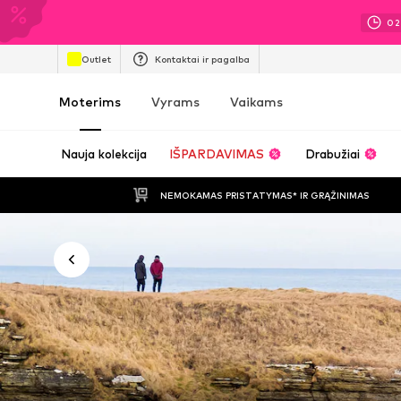
02
Outlet
Kontaktai ir pagalba
Moterims
Vyrams
Vaikams
Nauja kolekcija
IŠPARDAVIMAS
Drabužiai
NEMOKAMAS PRISTATYMAS* IR GRĄŽINIMAS