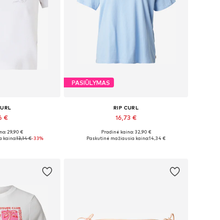
PASIŪLYMAS
CURL
RIP CURL
6 €
16,73 €
na: 29,90 €
Pradinė kaina: 32,90 €
žiai: S, M
Galimi dydžiai: S, M
 kaina:
13,14 €
-33%
Paskutinė mažiausia kaina:
14,34 €
pšelį
Į krepšelį