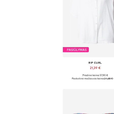
PASIŪLYMAS
RIP CURL
21,39 €
Pradinė kaina: 57,90 €
Galimi dydžiai: XS, S
Paskutinė mažiausia kaina:
24,68 €
Į krepšelį