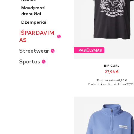
Maudymosi
drabužiai
Džemperiai
IŠPARDAVIM
AS
Streetwear
PASIŪLYMAS
Sportas
RIP CURL
27,96 €
Pradinė kaina: 69,90 €
Galimi dydžiai: XS, S, M, XL
Paskutinė mažiausia kaina:
27,96
Į krepšelį