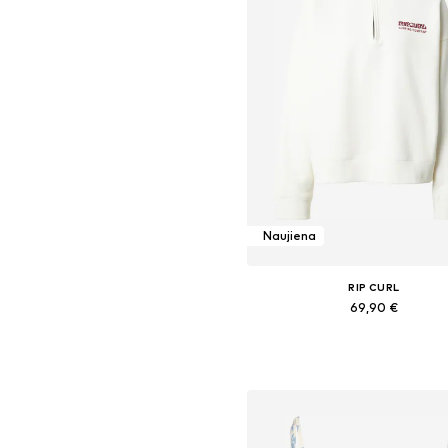
Naujiena
RIP CURL
69,90 €
Galimi dydžiai: XS, S, M, L
Į krepšelį