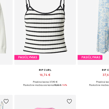
PASIŪLYMAS
PASIŪLYMAS
RIP CURL
RIP 
16,74 €
37,
Pradinė kaina: 37,90 €
Pradinė kai
Galimi dydžiai: M, XL
Galimi dy
Paskutinė mažiausia kaina:
19,53 €
-14%
Paskutinė mažiau
Į krepšelį
Į kre