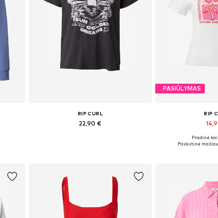
PASIŪLYMAS
RIP CURL
RIP 
22,90 €
14,
Pradinė kai
L
Galimi dydžiai: M
Galimi dy
Paskutinė mažiau
Į krepšelį
Į kre