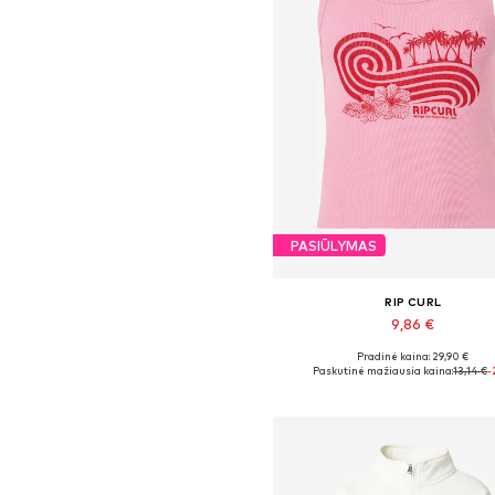
PASIŪLYMAS
RIP CURL
9,86 €
Pradinė kaina: 29,90 €
Galimi dydžiai: XS
Paskutinė mažiausia kaina:
13,14 €
-
Į krepšelį