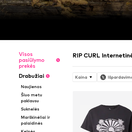
Visos
RIP CURL Internetin
pasiūlymo
prekės
Drabužiai
Kaina
Išpardavim
Naujienos
Šiuo metu
paklausu
Suknelės
Marškinėliai ir
palaidinės
Kelnės