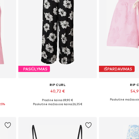
PASIŪLYMAS
IŠPARDAVIMAS
RIP CURL
RIP 
40,72 €
54,
Paskutinė mažiausia
Pradinė kaina: 69,90 €
Galimi dydžiai: 36
Galimi dy
25%
Paskutinė mažiausia kaina:
26,35 €
Į krepšelį
Į kre