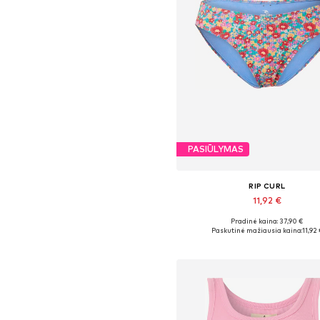
PASIŪLYMAS
RIP CURL
11,92 €
Pradinė kaina: 37,90 €
Galimi dydžiai: S
Paskutinė mažiausia kaina:
11,92 
Į krepšelį