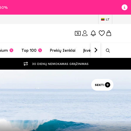
i 60%
LT
mium
Top 100
Prekių ženklai
Įkvėpimas
30 DIENŲ NEMOKAMAS GRĄŽINIMAS
SEKTI