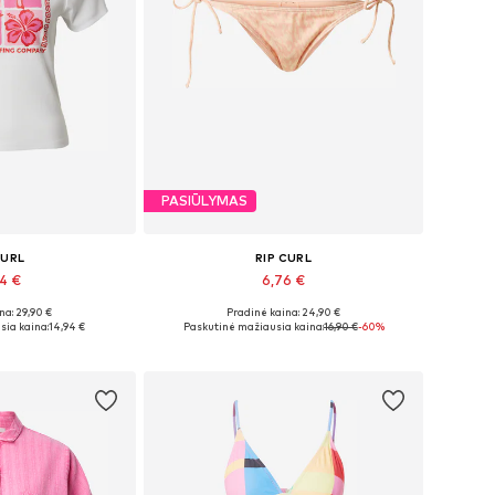
PASIŪLYMAS
CURL
RIP CURL
94 €
6,76 €
na: 29,90 €
Pradinė kaina: 24,90 €
džiai: M
Galimi dydžiai: M
sia kaina:
14,94 €
Paskutinė mažiausia kaina:
16,90 €
-60%
pšelį
Į krepšelį