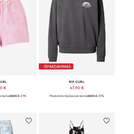
IŠPARDAVIMAS
CURL
RIP CURL
90 €
47,90 €
 kaina:
69,90 €
-21%
Paskutinė mažiausia kaina:
69,90 €
-31%
džiai: 34
Galimi dydžiai: XS
pšelį
Į krepšelį