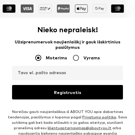
Nieko nepraleisk!
Užsiprenumeruok naujienlaiškį ir gauk išskirtinius
pasiūlymus
Moterims
Vyrams
Tavo el. pašto adresas
Registruotis
Norėčiau gauti naujienlaiškius iš ABOUT YOU apie dabartines
tendencijas, pasiūlymus ir kuponus pagal
Privatumo politika
. Savo
sutikimą gali bet kada atšaukti ir jis galios ateityje, siunčiant
pranešimą adresu
klientuaptarnavimas@aboutyou.lt
arba
naudojantis kiekvieno naujienlaiškio pabaigoje esančia