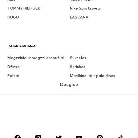
TOMMY HILFIGER
Nike Sportswear
HUGO
LASCANA
IŠPARDAVIMAS
Megztiniai ir megzti drabužiai
Suknelės
Džinsai
Striukės
Paltai
Marškinėliai ir palaidinės
Daugiau
Kelnės
Apatiniai
Sijonai
Palaidinės ir tunikos
Džemperiai
Švarkai
Maudymosi drabužiai
Kombinezonai
Dideli dydžiai
Drabužiai nėščiosioms
Batai
Sportas