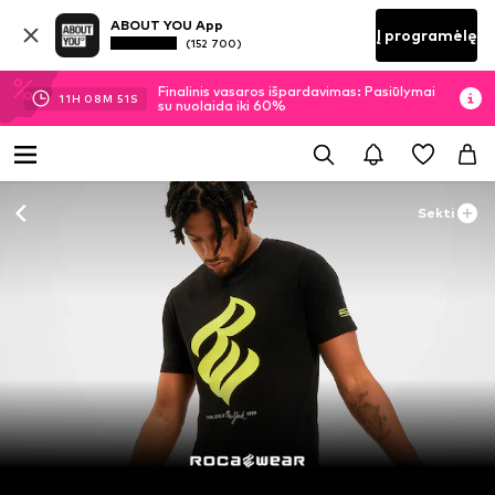
ABOUT YOU App
Į programėlę
(152 700)
Finalinis vasaros išpardavimas: Pasiūlymai
11
H
08
M
51
S
su nuolaida iki 60%
Sekti