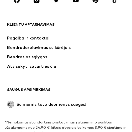
Aksesuarai
Premium
DRABUŽIAI
KLIENTŲ APTARNAVIMAS
Naujienos
Šiuo metu paklausu
Suknelės
Džinsai
Pagalba ir kontaktai
Marškinėliai ir palaidinės
Kelnės
Bendradarbiavimas su kūrėjais
Striukės
Megztiniai ir megzti drabužiai
Bendrosios sąlygos
Apatiniai
Palaidinės ir tunikos
Atsisakyti sutarties čia
Paltai
Sijonai
Maudymosi drabužiai
Džemperiai
Švarkai
Kombinezonai
SAUGUS APSIPIRKIMAS
Dideli dydžiai
Drabužiai nėščiosioms
Proginiai
Išskirtiniai
Su mumis tavo duomenys saugūs!
Antrinis panaudojimas
*Nemokamas standartinis pristatymas į atsiėmimo punktus
BATAI
užsakymams nuo 24,90 €, kitais atvejais taikomas 3,90 € siuntimo ir