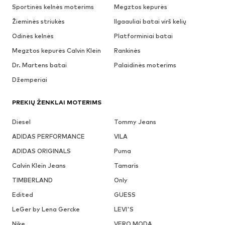
Sportinės kelnės moterims
Megztos kepurės
Žieminės striukės
Ilgaauliai batai virš kelių
Odinės kelnės
Platforminiai batai
Megztos kepurės Calvin Klein
Rankinės
Dr. Martens batai
Palaidinės moterims
Džemperiai
PREKIŲ ŽENKLAI MOTERIMS
Diesel
Tommy Jeans
ADIDAS PERFORMANCE
VILA
ADIDAS ORIGINALS
Puma
Calvin Klein Jeans
Tamaris
TIMBERLAND
Only
Edited
GUESS
LeGer by Lena Gercke
LEVI'S
Nike
VERO MODA