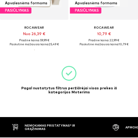
Apvalesnėms formoms
Apvalesnėms formoms
PASIŪLYMAS
PASIŪLYMAS
ROCAWEAR
ROCAWEAR
Nuo 26,39 €
10,79 €
Pradinė kaina: 59,99 €
Pradinė kaina: 22,99 €
Paskutinė mažiausia kaina:
25,49 €
Paskutinė mažiausia kaina:
10,79 €
Pagal nustatytus filtrus peržiūrėjai visas prekes iš
kategorijos Moterims
NEMOKAMAS PRISTATYMAS* IR
APMOKĖ
GRĄŽINIMAS