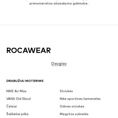
prenumeratos atsisakymo galimybe.
ROCAWEAR
Daugiau
DRABUŽIAI MOTERIMS
NIKE Air Max
Striukės
VANS Old Skool
Nike sportinės liemenėlės
Čelsiai
Odinės striukės
Šalikėliai pilka
Megztos suknelės