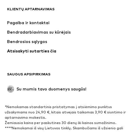
KLIENTŲ APTARNAVIMAS
Naujienos
Šiuo metu paklausu
Suknelės
Džinsai
Pagalba ir kontaktai
Marškinėliai ir palaidinės
Kelnės
Bendradarbiavimas su kūrėjais
Striukės
Megztiniai ir megzti drabužiai
Bendrosios sąlygos
Apatiniai
Palaidinės ir tunikos
Atsisakyti sutarties čia
Paltai
Sijonai
Maudymosi drabužiai
Džemperiai
Švarkai
Kombinezonai
SAUGUS APSIPIRKIMAS
Dideli dydžiai
Drabužiai nėščiosioms
Proginiai
Išskirtiniai
Su mumis tavo duomenys saugūs!
Antrinis panaudojimas
*Nemokamas standartinis pristatymas į atsiėmimo punktus
BATAI
užsakymams nuo 24,90 €, kitais atvejais taikomas 3,90 € siuntimo ir
aptarnavimo mokestis.
Naujienos
Šiuo metu paklausu
Žemiausia kaina per paskutines 30 dienų iki kainos sumažinimo.
****Nemokamai iš visų Lietuvos tinklų. Skambučiams iš užsienio gali
Sportbačiai
Aulinukai