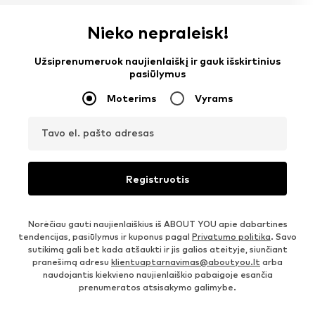
Nieko nepraleisk!
Užsiprenumeruok naujienlaiškį ir gauk išskirtinius
pasiūlymus
Moterims
Vyrams
Tavo el. pašto adresas
Registruotis
Norėčiau gauti naujienlaiškius iš ABOUT YOU apie dabartines
tendencijas, pasiūlymus ir kuponus pagal
Privatumo politika
. Savo
sutikimą gali bet kada atšaukti ir jis galios ateityje, siunčiant
pranešimą adresu
klientuaptarnavimas@aboutyou.lt
arba
naudojantis kiekvieno naujienlaiškio pabaigoje esančia
prenumeratos atsisakymo galimybe.