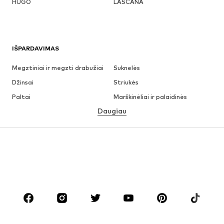
HUGO
LASCANA
IŠPARDAVIMAS
Megztiniai ir megzti drabužiai
Suknelės
Džinsai
Striukės
Paltai
Marškinėliai ir palaidinės
Daugiau
Kelnės
Apatiniai
Sijonai
Palaidinės ir tunikos
Džemperiai
Švarkai
Maudymosi drabužiai
Kombinezonai
Dideli dydžiai
Drabužiai nėščiosioms
Batai
Sportas
Aksesuarai
Premium
DRABUŽIAI