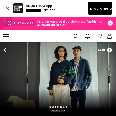
ABOUT YOU App
Į programėlę
(152 700)
Finalinis vasaros išpardavimas: Pasiūlymai
11
H
00
M
01
S
su nuolaida iki 60%
Sekti