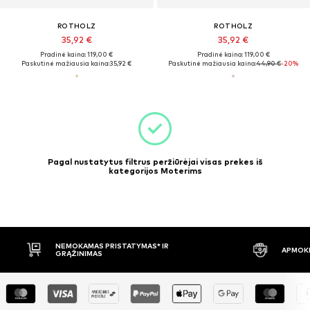
ROTHOLZ
ROTHOLZ
35,92 €
35,92 €
Pradinė kaina: 119,00 €
Pradinė kaina: 119,00 €
Paskutinė mažiausia kaina:
35,92 €
Paskutinė mažiausia kaina:
44,90 €
-20%
Pagal nustatytus filtrus peržiūrėjai visas prekes iš
kategorijos Moterims
NEMOKAMAS PRISTATYMAS* IR
APMOKĖJIM
GRĄŽINIMAS