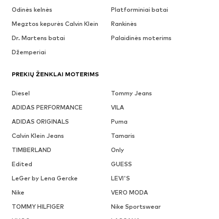
Odinės kelnės
Platforminiai batai
Megztos kepurės Calvin Klein
Rankinės
Dr. Martens batai
Palaidinės moterims
Džemperiai
PREKIŲ ŽENKLAI MOTERIMS
Diesel
Tommy Jeans
ADIDAS PERFORMANCE
VILA
ADIDAS ORIGINALS
Puma
Calvin Klein Jeans
Tamaris
TIMBERLAND
Only
Edited
GUESS
LeGer by Lena Gercke
LEVI'S
Nike
VERO MODA
TOMMY HILFIGER
Nike Sportswear