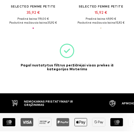
SELECTED FEMME PETITE
SELECTED FEMME PETITE
35,92 €
15,92 €
Pradinė kaina: 119,00 €
Pradinė kaina: 49,90 €
Paskutinė mažiausia kaina:
35,92 €
Paskutinė mažiausia kaina:
15,92 €
Pagal nustatytus filtrus peržiūrėjai visas prekes iš
kategorijos Moterims
NEMOKAMAS PRISTATYMAS* IR
APMOKĖ
GRĄŽINIMAS