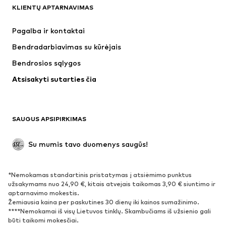
KLIENTŲ APTARNAVIMAS
Naujienos
Šiuo metu paklausu
Suknelės
Džinsai
Pagalba ir kontaktai
Marškinėliai ir palaidinės
Kelnės
Bendradarbiavimas su kūrėjais
Striukės
Megztiniai ir megzti drabužiai
Bendrosios sąlygos
Apatiniai
Palaidinės ir tunikos
Atsisakyti sutarties čia
Paltai
Sijonai
Maudymosi drabužiai
Džemperiai
Švarkai
Kombinezonai
SAUGUS APSIPIRKIMAS
Dideli dydžiai
Drabužiai nėščiosioms
Proginiai
Išskirtiniai
Su mumis tavo duomenys saugūs!
Antrinis panaudojimas
*Nemokamas standartinis pristatymas į atsiėmimo punktus
BATAI
užsakymams nuo 24,90 €, kitais atvejais taikomas 3,90 € siuntimo ir
aptarnavimo mokestis.
Naujienos
Šiuo metu paklausu
Žemiausia kaina per paskutines 30 dienų iki kainos sumažinimo.
****Nemokamai iš visų Lietuvos tinklų. Skambučiams iš užsienio gali
Sportbačiai
Aulinukai
būti taikomi mokesčiai.