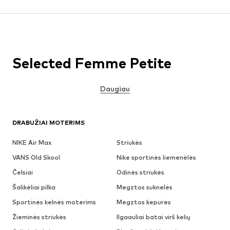
Selected Femme Petite
Daugiau
DRABUŽIAI MOTERIMS
NIKE Air Max
Striukės
VANS Old Skool
Nike sportinės liemenėlės
Čelsiai
Odinės striukės
Šalikėliai pilka
Megztos suknelės
Sportinės kelnės moterims
Megztos kepurės
Žieminės striukės
Ilgaauliai batai virš kelių