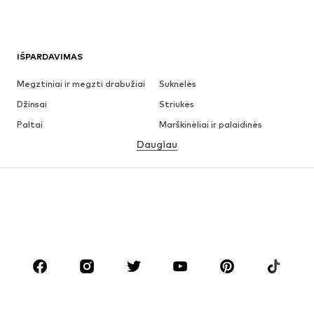
IŠPARDAVIMAS
Megztiniai ir megzti drabužiai
Suknelės
Džinsai
Striukės
Paltai
Marškinėliai ir palaidinės
Daugiau
Kelnės
Apatiniai
Sijonai
Palaidinės ir tunikos
Džemperiai
Švarkai
Maudymosi drabužiai
Kombinezonai
Dideli dydžiai
Drabužiai nėščiosioms
Batai
Sportas
Aksesuarai
Premium
DRABUŽIAI