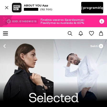
ABOUT YOU App
Į programėlę
(152 700)
Finalinis vasaros išpardavimas:
03
D.
01
H
50
M
01
S
Pasiūlymai su nuolaida iki 60%
Sekti