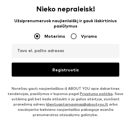
Nieko nepraleisk!
Užsiprenumeruok naujienlaiškį ir gauk išskirtinius
pasiūlymus
Moterims
Vyrams
Tavo el. pašto adresas
Registruotis
Norėčiau gauti naujienlaiškius iš ABOUT YOU apie dabartines
tendencijas, pasiūlymus ir kuponus pagal
Privatumo politika
. Savo
sutikimą gali bet kada atšaukti ir jis galios ateityje, siunčiant
pranešimą adresu
klientuaptarnavimas@aboutyou.lt
arba
naudojantis kiekvieno naujienlaiškio pabaigoje esančia
prenumeratos atsisakymo galimybe.