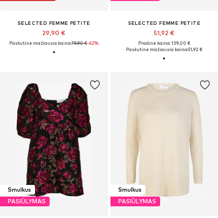
SELECTED FEMME PETITE
SELECTED FEMME PETITE
29,90 €
51,92 €
Paskutinė mažiausia kaina:
79,90 €
-62%
Pradinė kaina: 139,00 €
Paskutinė mažiausia kaina:
51,92 €
Smulkus
Smulkus
PASIŪLYMAS
PASIŪLYMAS