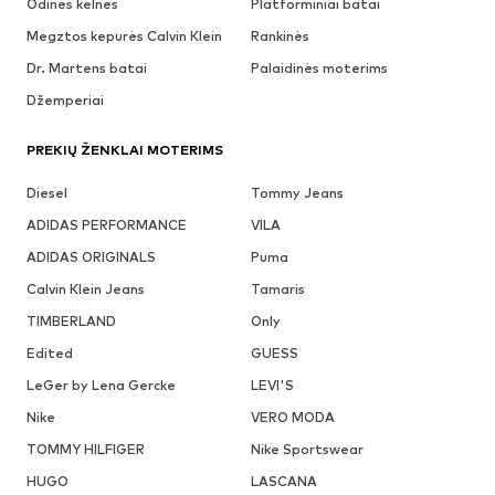
Odinės kelnės
Platforminiai batai
Megztos kepurės Calvin Klein
Rankinės
Dr. Martens batai
Palaidinės moterims
Džemperiai
PREKIŲ ŽENKLAI MOTERIMS
Diesel
Tommy Jeans
ADIDAS PERFORMANCE
VILA
ADIDAS ORIGINALS
Puma
Calvin Klein Jeans
Tamaris
TIMBERLAND
Only
Edited
GUESS
LeGer by Lena Gercke
LEVI'S
Nike
VERO MODA
TOMMY HILFIGER
Nike Sportswear
HUGO
LASCANA