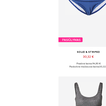
PASIŪLYMAS
SOLID & STRIPED
30,32 €
Pradinė kaina: 94,90 €
Galimi dydžiai: S, M, L
Paskutinė mažiausia kaina:
30,32
Į krepšelį