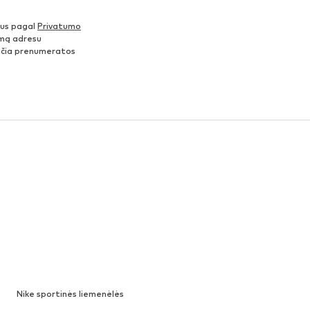
nus pagal
Privatumo
šimą adresu
ančia prenumeratos
Nike sportinės liemenėlės