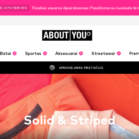
Finalinis vasaros išpardavimas: Pasiūlymai su nuolaida ik
D.
07
H
18
M
32
S
ABOUT
YOU
Batai
Sportas
Aksesuarai
Streetwear
Pre
APMOKĖJIMAS PRISTAČIUS
Solid & Striped