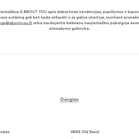
jienlaiškius iš ABOUT YOU apie dabartines tendencijas, pasiūlymus ir kupo
Savo sutikimą gali bet kada atšaukti ir jis galios ateityje, siunčiant prane
imas@aboutyou.lt
arba naudojantis kiekvieno naujienlaiškio pabaigoje es
atsisakymo galimybe.
Daugiau
iukės
VANS Old Skool