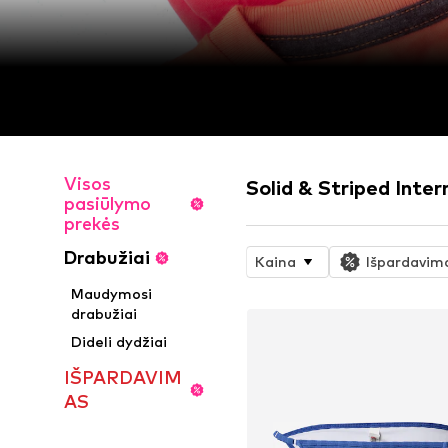
Visos
Solid & Striped Inte
pasiūlymo
prekės
Drabužiai
Kaina
Išpardavim
Maudymosi
drabužiai
Dideli dydžiai
IŠPARDAVIM
AS