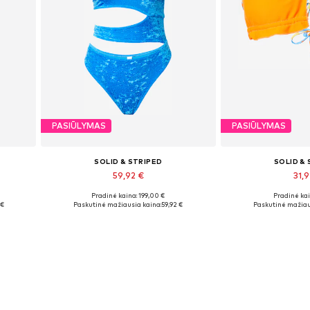
PASIŪLYMAS
PASIŪLYMAS
SOLID & STRIPED
SOLID &
59,92 €
31,9
Pradinė kaina: 199,00 €
Pradinė kai
Galimi dydžiai: M
Galimi dy
 €
Paskutinė mažiausia kaina:
59,92 €
Paskutinė mažiau
Į krepšelį
Į kre