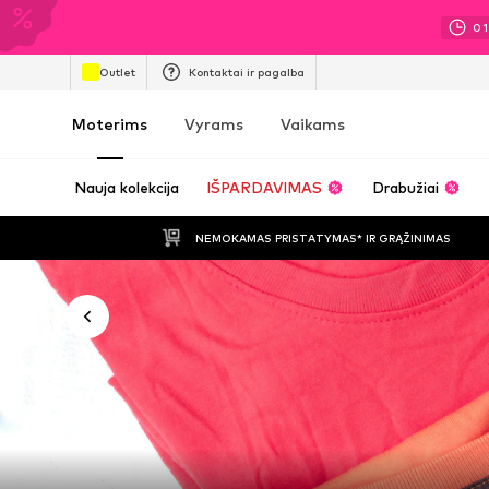
01
Outlet
Kontaktai ir pagalba
Moterims
Vyrams
Vaikams
Nauja kolekcija
IŠPARDAVIMAS
Drabužiai
NEMOKAMAS PRISTATYMAS* IR GRĄŽINIMAS