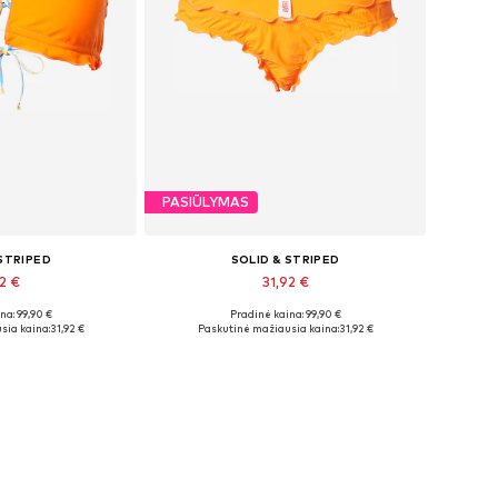
PASIŪLYMAS
 STRIPED
SOLID & STRIPED
2 €
31,92 €
na: 99,90 €
Pradinė kaina: 99,90 €
džiai: 90
Galimi dydžiai: S
sia kaina:
31,92 €
Paskutinė mažiausia kaina:
31,92 €
pšelį
Į krepšelį