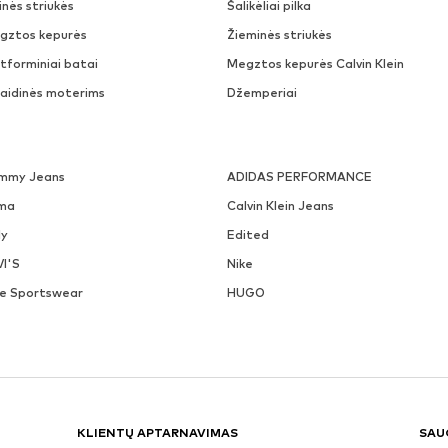
nės striukės
Šalikėliai pilka
gztos kepurės
Žieminės striukės
tforminiai batai
Megztos kepurės Calvin Klein
laidinės moterims
Džemperiai
mmy Jeans
ADIDAS PERFORMANCE
ma
Calvin Klein Jeans
ly
Edited
VI'S
Nike
ke Sportswear
HUGO
KLIENTŲ APTARNAVIMAS
SAU