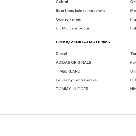
Čelsiai
Odi
Sportinės kelnės moterims
Me
Odinės kelnės
Pla
Dr. Martens batai
Pa
PREKIŲ ŽENKLAI MOTERIMS
Diesel
To
ADIDAS ORIGINALS
Pu
TIMBERLAND
On
LeGer by Lena Gercke
LE
TOMMY HILFIGER
Ni