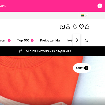
i 60%
LT
mium
Top 100
Prekių ženklai
Įkvėpimas
30 DIENŲ NEMOKAMAS GRĄŽINIMAS
SEKTI