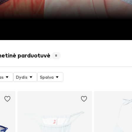
rnetinė parduotuvė
8
as
Dydis
Spalva