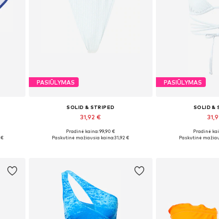
PASIŪLYMAS
PASIŪLYMAS
SOLID & STRIPED
SOLID &
31,92 €
31,9
Pradinė kaina: 99,90 €
Pradinė kai
Galimi dydžiai: M, L
Galimi dydž
 €
Paskutinė mažiausia kaina:
31,92 €
Paskutinė mažiau
Į krepšelį
Į kre