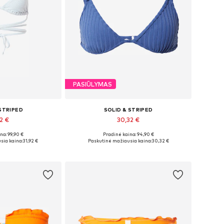
PASIŪLYMAS
 STRIPED
SOLID & STRIPED
2 €
30,32 €
na: 99,90 €
Pradinė kaina: 94,90 €
iai: 80, 90
Galimi dydžiai: 80
sia kaina:
31,92 €
Paskutinė mažiausia kaina:
30,32 €
pšelį
Į krepšelį