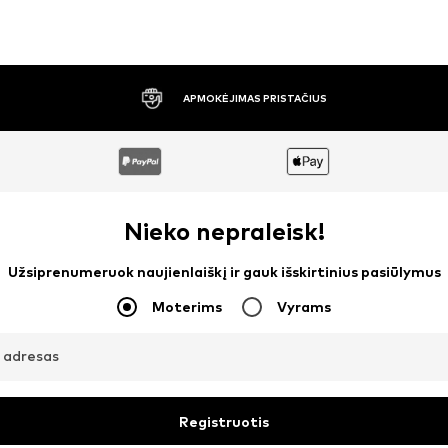
30 DIENŲ NEMOKAMAS GRĄŽINIMAS
Nieko nepraleisk!
Užsiprenumeruok naujienlaiškį ir gauk išskirtinius pasiūlymus
Moterims
Vyrams
o adresas
Registruotis