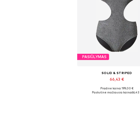
PASIŪLYMAS
SOLID & STRIPED
66,43 €
Pradinė kaina: 199,00 €
Galimi dydžiai: XS, S
Paskutinė mažiausia kaina:
66,43
Į krepšelį