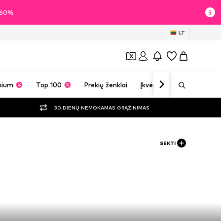
i 60%
LT
mium
Top 100
Prekių ženklai
Įkvėpimas
30 DIENŲ NEMOKAMAS GRĄŽINIMAS
SEKTI