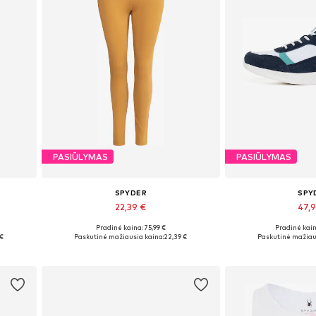
PASIŪLYMAS
PASIŪLYMAS
SPYDER
SPY
22,39 €
47,
Pradinė kaina: 75,99 €
Pradinė kain
Galimi dydžiai: S
Galimi dy
 €
Paskutinė mažiausia kaina:
22,39 €
Paskutinė mažiau
Į krepšelį
Į kre