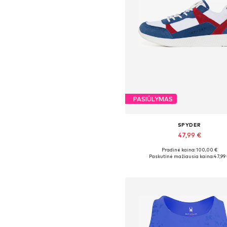
PASIŪLYMAS
SPYDER
47,99 €
Pradinė kaina: 100,00 €
Galimi dydžiai: 36, 39
Paskutinė mažiausia kaina:
47,99
Į krepšelį