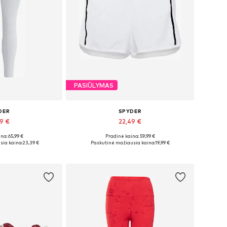
PASIŪLYMAS
DER
SPYDER
39 €
22,49 €
na: 65,99 €
Pradinė kaina: 59,99 €
ai: M, L, XL
Galimi dydžiai: L, XL
sia kaina:
23,39 €
Paskutinė mažiausia kaina:
19,99 €
pšelį
Į krepšelį