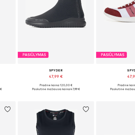
PASIŪLYMAS
PASIŪLYMAS
SPYDER
SPY
47,99 €
47,
Pradinė kaina: 120,00 €
Pradinė kain
Galimi dydžiai: 36
Galimi dy
 €
Paskutinė mažiausia kaina:
47,99 €
Paskutinė mažiau
Į krepšelį
Į kre