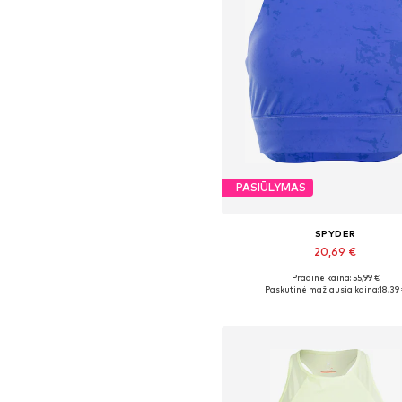
PASIŪLYMAS
SPYDER
20,69 €
Pradinė kaina: 55,99 €
Galimi dydžiai: XL
Paskutinė mažiausia kaina:
18,39
Į krepšelį