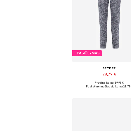
PASIŪLYMAS
SPYDER
28,79 €
Pradinė kaina: 89,99 €
Galimi dydžiai: M
Paskutinė mažiausia kaina:
28,79
Į krepšelį