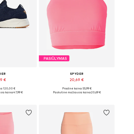
PASIŪLYMAS
DER
SPYDER
99 €
20,69 €
a: 120,00 €
Pradinė kaina: 55,99 €
džiai: 36
Galimi dydžiai: XL
sia kaina:
47,99 €
Paskutinė mažiausia kaina:
20,69 €
pšelį
Į krepšelį