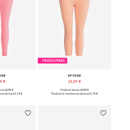
PASIŪLYMAS
DER
SPYDER
39 €
23,39 €
na: 65,99 €
Pradinė kaina: 65,99 €
džiai: XL
Galimi dydžiai: L
ia kaina:
20,79 €
Paskutinė mažiausia kaina:
20,79 €
pšelį
Į krepšelį