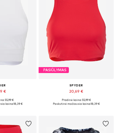
PASIŪLYMAS
DER
SPYDER
69 €
20,69 €
na: 55,99 €
Pradinė kaina: 55,99 €
džiai: XL
Galimi dydžiai: L, XL
sia kaina:
18,39 €
Paskutinė mažiausia kaina:
18,39 €
pšelį
Į krepšelį