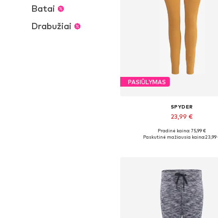
Batai
Drabužiai
PASIŪLYMAS
SPYDER
23,99 €
Pradinė kaina: 75,99 €
Galimi dydžiai: S, M
Paskutinė mažiausia kaina:
23,99
Į krepšelį