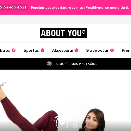
Finalinis vasaros išpardavimas: Pasiūlymai su nuolaida ik
D.
04
H
00
M
01
S
ABOUT
YOU
Batai
Sportas
Aksesuarai
Streetwear
Pre
APMOKĖJIMAS PRISTAČIUS