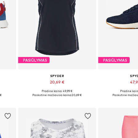
PASIŪLYMAS
PASIŪLYMAS
SPYDER
SPY
20,69 €
47,
Pradinė kaina: 49,99 €
Pradinė kain
Galimi dydžiai: L, XL
Galimi dy
 €
Paskutinė mažiausia kaina:
20,69 €
Paskutinė mažiau
Į krepšelį
Į kre