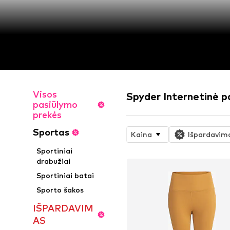
Visos
Spyder Internetinė 
pasiūlymo
prekės
Sportas
Kaina
Išpardavim
Sportiniai
drabužiai
Sportiniai batai
Sporto šakos
IŠPARDAVIM
AS