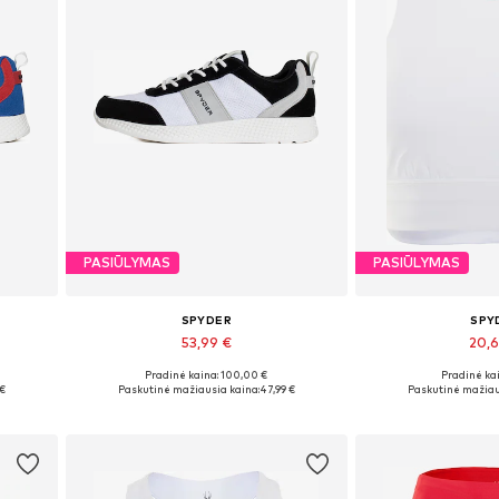
PASIŪLYMAS
PASIŪLYMAS
SPYDER
SPY
53,99 €
20,
Pradinė kaina: 100,00 €
Pradinė kai
Galimi dydžiai: 39, 40
Galimi dy
 €
Paskutinė mažiausia kaina:
47,99 €
Paskutinė mažiau
Į krepšelį
Į kre