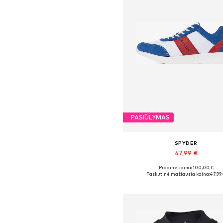
PASIŪLYMAS
SPYDER
47,99 €
Pradinė kaina: 100,00 €
Galimi dydžiai: 36, 37, 38, 41
Paskutinė mažiausia kaina:
47,99
Į krepšelį