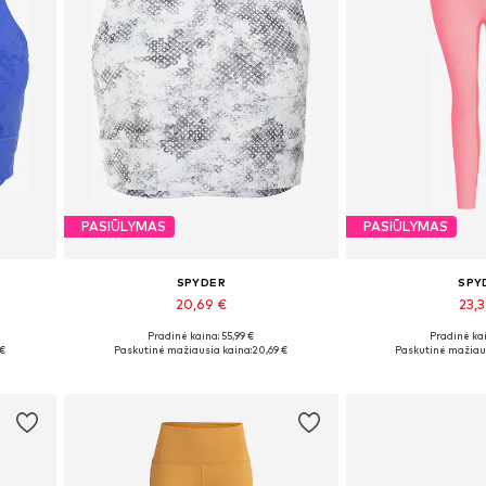
PASIŪLYMAS
PASIŪLYMAS
SPYDER
SPY
20,69 €
23,
Pradinė kaina: 55,99 €
Pradinė kai
Galimi dydžiai: L, XL
Galimi dy
 €
Paskutinė mažiausia kaina:
20,69 €
Paskutinė mažiaus
Į krepšelį
Į kre