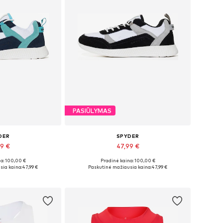
PASIŪLYMAS
DER
SPYDER
99 €
47,99 €
a: 100,00 €
Pradinė kaina: 100,00 €
džiai: 37
Galimi dydžiai: 37, 41
sia kaina:
47,99 €
Paskutinė mažiausia kaina:
47,99 €
pšelį
Į krepšelį