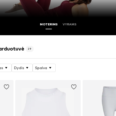
MOTERIMS
VYRAMS
parduotuvė
29
as
Dydis
Spalva