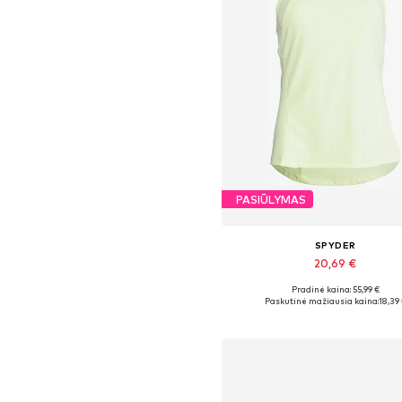
PASIŪLYMAS
SPYDER
20,69 €
Pradinė kaina: 55,99 €
Galimi dydžiai: XL
Paskutinė mažiausia kaina:
18,39
Į krepšelį