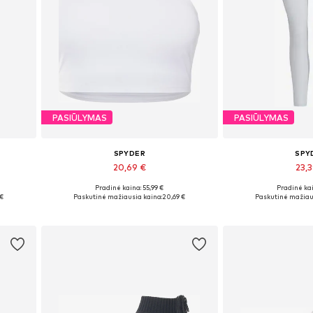
PASIŪLYMAS
PASIŪLYMAS
SPYDER
SPY
20,69 €
23,
Pradinė kaina: 55,99 €
Pradinė kai
Galimi dydžiai: M, L, XL
Galimi dydži
 €
Paskutinė mažiausia kaina:
20,69 €
Paskutinė mažiau
Į krepšelį
Į kre