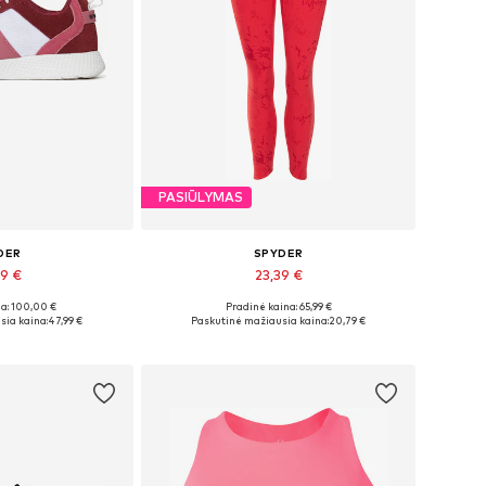
PASIŪLYMAS
DER
SPYDER
99 €
23,39 €
a: 100,00 €
Pradinė kaina: 65,99 €
džiai: 41
Galimi dydžiai: L
sia kaina:
47,99 €
Paskutinė mažiausia kaina:
20,79 €
pšelį
Į krepšelį