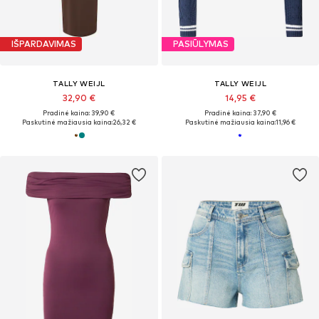
IŠPARDAVIMAS
PASIŪLYMAS
TALLY WEIJL
TALLY WEIJL
32,90 €
14,95 €
Pradinė kaina: 39,90 €
Pradinė kaina: 37,90 €
Paskutinė mažiausia kaina:
26,32 €
Paskutinė mažiausia kaina:
11,96 €