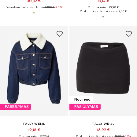
30,32 €
13,14 €
Paskutinė mažiausia kaina:
37,90 €
-20%
Pradinė kaina: 29,90 €
Paskutinė mažiausia kaina:
9,86 €
Naujiena
PASIŪLYMAS
PASIŪLYMAS
TALLY WEIJL
TALLY WEIJL
19,16 €
16,92 €
Pradinė kaina: 59,90 €
Paskutinė mažiausia kaina:
19,90 €
-15%