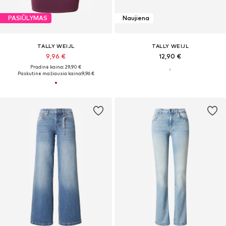
PASIŪLYMAS
Naujiena
TALLY WEIJL
TALLY WEIJL
9,96 €
12,90 €
Pradinė kaina: 29,90 €
Paskutinė mažiausia kaina:
9,96 €