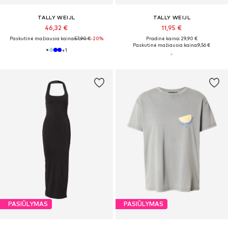
TALLY WEIJL
TALLY WEIJL
46,32 €
11,95 €
Paskutinė mažiausia kaina:
57,90 €
-20%
Pradinė kaina: 29,90 €
Paskutinė mažiausia kaina:
9,56 €
+
1
PASIŪLYMAS
PASIŪLYMAS