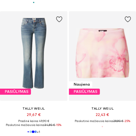
Naujiena
PASIŪLYMAS
PASIŪLYMAS
TALLY WEIJL
TALLY WEIJL
29,67 €
22,43 €
Pradinė kaina: 49,90 €
Paskutinė mažiausia kaina:
29,90 €
-25%
Paskutinė mažiausia kaina:
34,90 €
-15%
+
1