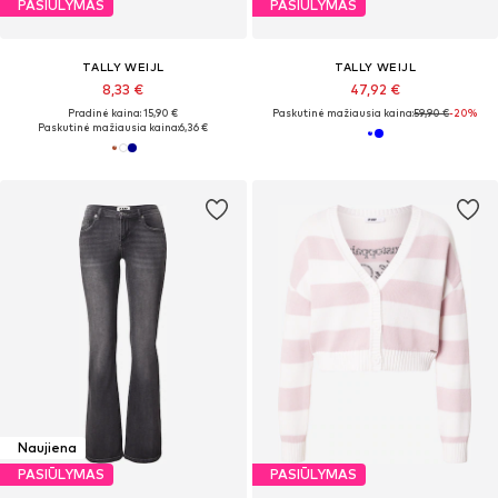
PASIŪLYMAS
PASIŪLYMAS
TALLY WEIJL
TALLY WEIJL
8,33 €
47,92 €
Pradinė kaina: 15,90 €
Paskutinė mažiausia kaina:
59,90 €
-20%
Paskutinė mažiausia kaina:
6,36 €
Naujiena
PASIŪLYMAS
PASIŪLYMAS