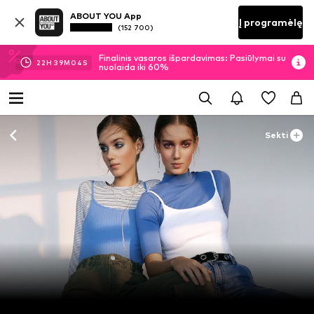
ABOUT YOU App
Į programėlę
(152 700)
Finalinis vasaros išpardavimas: Pasiūlymai su
22
H
39
M
01
S
nuolaida iki 60%
Sekti