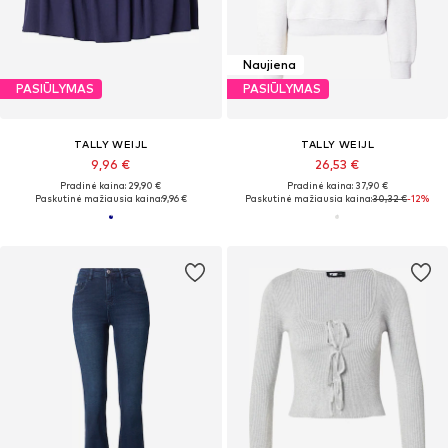
Naujiena
PASIŪLYMAS
PASIŪLYMAS
TALLY WEIJL
TALLY WEIJL
9,96 €
26,53 €
Pradinė kaina: 29,90 €
Pradinė kaina: 37,90 €
Paskutinė mažiausia kaina:
9,96 €
Paskutinė mažiausia kaina:
30,32 €
-12%