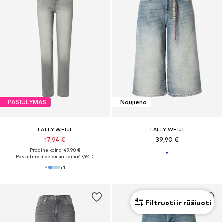
PASIŪLYMAS
Naujiena
TALLY WEIJL
TALLY WEIJL
17,94 €
39,90 €
Pradinė kaina: 49,90 €
Paskutinė mažiausia kaina:
17,94 €
+
1
Filtruoti ir rūšiuoti