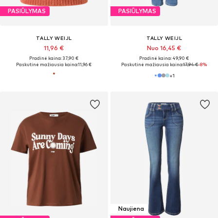
PASIŪLYMAS
PASIŪLYMAS
TALLY WEIJL
TALLY WEIJL
11,96 €
Nuo 16,45 €
Pradinė kaina: 37,90 €
Pradinė kaina: 49,90 €
Paskutinė mažiausia kaina:
11,96 €
Paskutinė mažiausia kaina:
17,94 €
-8%
+
1
Naujiena