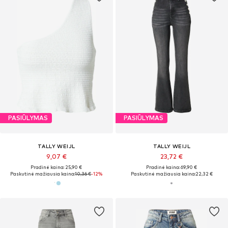
PASIŪLYMAS
PASIŪLYMAS
TALLY WEIJL
TALLY WEIJL
9,07 €
23,72 €
Pradinė kaina: 25,90 €
Pradinė kaina: 69,90 €
Paskutinė mažiausia kaina:
10,36 €
-12%
Paskutinė mažiausia kaina:
22,32 €