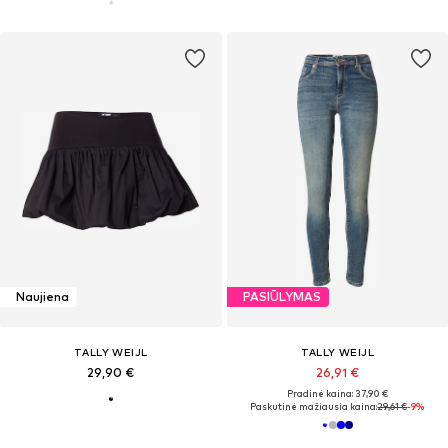
Naujiena
PASIŪLYMAS
TALLY WEIJL
TALLY WEIJL
29,90 €
26,91 €
Pradinė kaina: 37,90 €
Paskutinė mažiausia kaina:
29,61 €
-9%