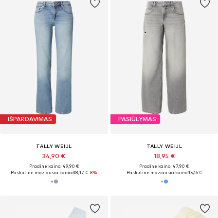
IŠPARDAVIMAS
PASIŪLYMAS
TALLY WEIJL
TALLY WEIJL
34,90 €
18,95 €
Pradinė kaina: 49,90 €
Pradinė kaina: 47,90 €
Paskutinė mažiausia kaina:
38,17 €
-8%
Paskutinė mažiausia kaina:
15,16 €