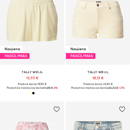
Naujiena
Naujiena
PASIŪLYMAS
PASIŪLYMAS
TALLY WEIJL
TALLY WEIJL
13,93 €
18,13 €
Pradinė kaina: 19,90 €
Pradinė kaina: 25,90 €
Paskutinė mažiausia kaina:
14,93 €
-6%
Paskutinė mažiausia kaina:
20,72 €
-12%