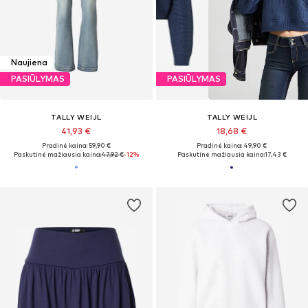
Naujiena
PASIŪLYMAS
PASIŪLYMAS
TALLY WEIJL
TALLY WEIJL
41,93 €
18,68 €
Pradinė kaina: 59,90 €
Pradinė kaina: 49,90 €
Paskutinė mažiausia kaina:
47,92 €
-12%
Paskutinė mažiausia kaina:
17,43 €