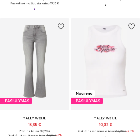
Paskutinė mažiausia kaina:
19,16 €
Naujiena
PASIŪLYMAS
PASIŪLYMAS
TALLY WEIJL
TALLY WEIJL
15,35 €
10,32 €
Pradinė kaina: 39,90 €
Paskutinė mažiausia kaina:
12,90 €
-20%
Paskutinė mažiausia kaina:
15,96 €
-3%