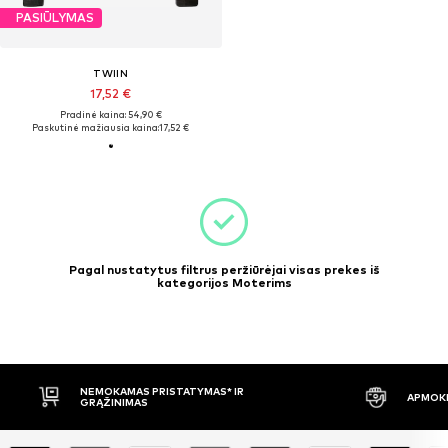
PASIŪLYMAS
TWIIN
17,52 €
Pradinė kaina: 54,90 €
Paskutinė mažiausia kaina:
17,52 €
Pagal nustatytus filtrus peržiūrėjai visas prekes iš
kategorijos Moterims
NEMOKAMAS PRISTATYMAS* IR
APMOKĖ
GRĄŽINIMAS