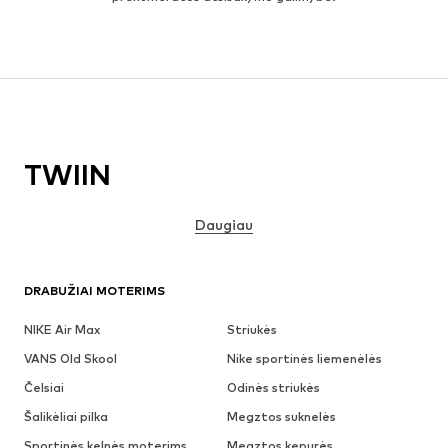
TWIIN
Daugiau
DRABUŽIAI MOTERIMS
NIKE Air Max
Striukės
VANS Old Skool
Nike sportinės liemenėlės
Čelsiai
Odinės striukės
Šalikėliai pilka
Megztos suknelės
Sportinės kelnės moterims
Megztos kepurės