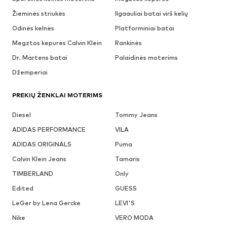
Žieminės striukės
Ilgaauliai batai virš kelių
Odinės kelnės
Platforminiai batai
Megztos kepurės Calvin Klein
Rankinės
Dr. Martens batai
Palaidinės moterims
Džemperiai
PREKIŲ ŽENKLAI MOTERIMS
Diesel
Tommy Jeans
ADIDAS PERFORMANCE
VILA
ADIDAS ORIGINALS
Puma
Calvin Klein Jeans
Tamaris
TIMBERLAND
Only
Edited
GUESS
LeGer by Lena Gercke
LEVI'S
Nike
VERO MODA