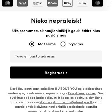
Nieko nepraleisk!
Užsiprenumeruok naujienlaiškį ir gauk išskirtinius
pasiūlymus
Moterims
Vyrams
Tavo el. pašto adresas
Registruotis
Norėčiau gauti naujienlaiškius iš ABOUT YOU apie dabartines
tendencijas, pasiūlymus ir kuponus pagal
Privatumo politika
. Savo
sutikimą gali bet kada atšaukti ir jis galios ateityje, siunčiant
pranešimą adresu
klientuaptarnavimas@aboutyou.lt
arba
naudojantis kiekvieno naujienlaiškio pabaigoje esančia
prenumeratos atsisakymo galimybe.