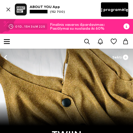
ABOUT YOU App
Į programėlę
(152 700)
Finalinis vasaros išpardavimas:
01
D.
15
H
34
M
22
S
Pasiūlymai su nuolaida iki 60%
Sekti