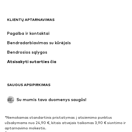
DRABUŽIAI
KLIENTŲ APTARNAVIMAS
Naujienos
Šiuo metu paklausu
Suknelės
Džinsai
Pagalba ir kontaktai
Marškinėliai ir palaidinės
Kelnės
Bendradarbiavimas su kūrėjais
Striukės
Megztiniai ir megzti drabužiai
Bendrosios sąlygos
Apatiniai
Palaidinės ir tunikos
Atsisakyti sutarties čia
Paltai
Sijonai
Maudymosi drabužiai
Džemperiai
Švarkai
Kombinezonai
SAUGUS APSIPIRKIMAS
Dideli dydžiai
Drabužiai nėščiosioms
Proginiai
Išskirtiniai
Su mumis tavo duomenys saugūs!
Antrinis panaudojimas
*Nemokamas standartinis pristatymas į atsiėmimo punktus
BATAI
užsakymams nuo 24,90 €, kitais atvejais taikomas 3,90 € siuntimo ir
aptarnavimo mokestis.
Naujienos
Šiuo metu paklausu