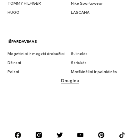
TOMMY HILFIGER
Nike Sportswear
HUGO
LASCANA
IŠPARDAVIMAS
Megztiniai ir megzti drabužiai
Suknelės
Džinsai
Striukės
Paltai
Marškinėliai ir palaidinės
Daugiau
Kelnės
Apatiniai
Sijonai
Palaidinės ir tunikos
Džemperiai
Švarkai
Maudymosi drabužiai
Kombinezonai
Dideli dydžiai
Drabužiai nėščiosioms
Batai
Sportas
Aksesuarai
Premium