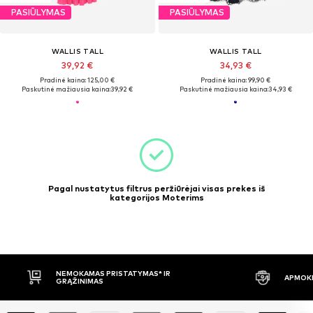
PASIŪLYMAS
PASIŪLYMAS
WALLIS TALL
WALLIS TALL
39,92 €
34,93 €
Pradinė kaina: 125,00 €
Pradinė kaina: 99,90 €
Paskutinė mažiausia kaina:
39,92 €
Paskutinė mažiausia kaina:
34,93 €
Pagal nustatytus filtrus peržiūrėjai visas prekes iš
kategorijos Moterims
NEMOKAMAS PRISTATYMAS* IR
APMOKĖ
GRĄŽINIMAS