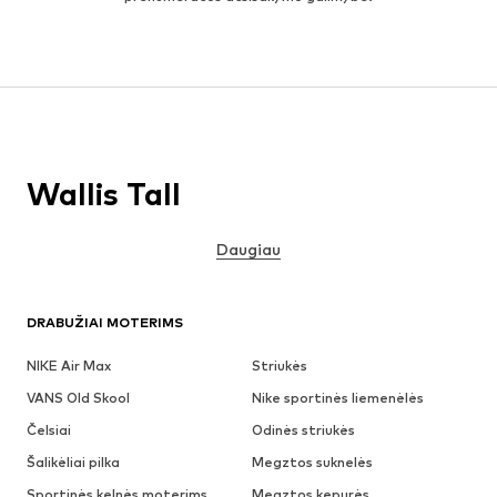
Wallis Tall
Daugiau
DRABUŽIAI MOTERIMS
NIKE Air Max
Striukės
VANS Old Skool
Nike sportinės liemenėlės
Čelsiai
Odinės striukės
Šalikėliai pilka
Megztos suknelės
Sportinės kelnės moterims
Megztos kepurės