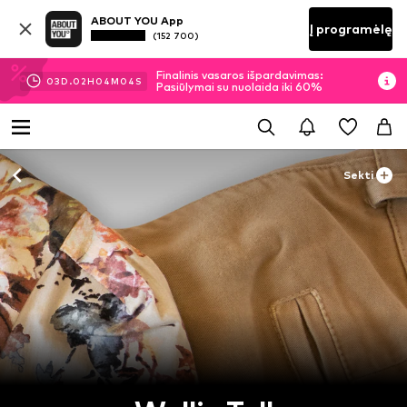
ABOUT YOU App
Į programėlę
(152 700)
Finalinis vasaros išpardavimas:
03
D.
02
H
04
M
02
S
Pasiūlymai su nuolaida iki 60%
Sekti