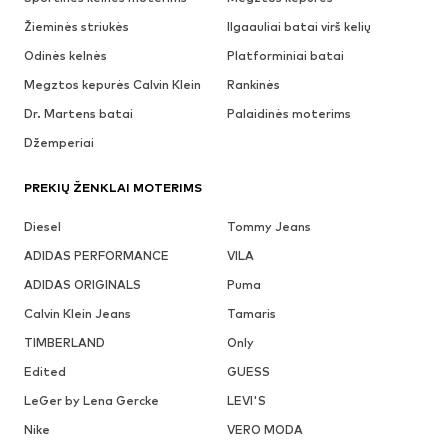
Žieminės striukės
Ilgaauliai batai virš kelių
Odinės kelnės
Platforminiai batai
Megztos kepurės Calvin Klein
Rankinės
Dr. Martens batai
Palaidinės moterims
Džemperiai
PREKIŲ ŽENKLAI MOTERIMS
Diesel
Tommy Jeans
ADIDAS PERFORMANCE
VILA
ADIDAS ORIGINALS
Puma
Calvin Klein Jeans
Tamaris
TIMBERLAND
Only
Edited
GUESS
LeGer by Lena Gercke
LEVI'S
Nike
VERO MODA