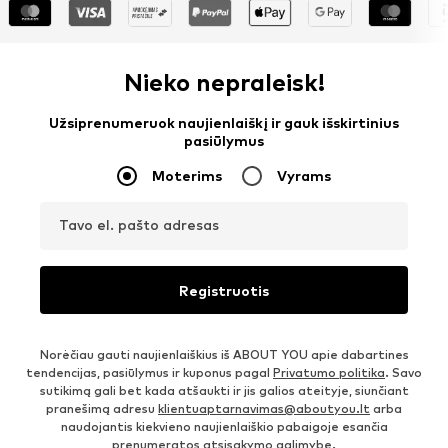
Nieko nepraleisk!
Užsiprenumeruok naujienlaiškį ir gauk išskirtinius
pasiūlymus
Moterims
Vyrams
Tavo el. pašto adresas
Registruotis
Norėčiau gauti naujienlaiškius iš ABOUT YOU apie dabartines
tendencijas, pasiūlymus ir kuponus pagal
Privatumo politika
. Savo
sutikimą gali bet kada atšaukti ir jis galios ateityje, siunčiant
pranešimą adresu
klientuaptarnavimas@aboutyou.lt
arba
naudojantis kiekvieno naujienlaiškio pabaigoje esančia
prenumeratos atsisakymo galimybe.