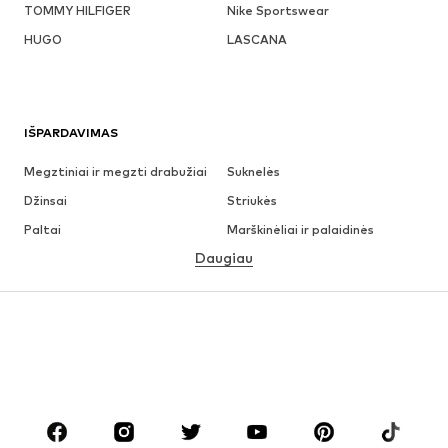
TOMMY HILFIGER
Nike Sportswear
HUGO
LASCANA
IŠPARDAVIMAS
Megztiniai ir megzti drabužiai
Suknelės
Džinsai
Striukės
Paltai
Marškinėliai ir palaidinės
Daugiau
Kelnės
Apatiniai
Sijonai
Palaidinės ir tunikos
Džemperiai
Švarkai
Maudymosi drabužiai
Kombinezonai
Dideli dydžiai
Drabužiai nėščiosioms
Batai
Sportas
Aksesuarai
Premium