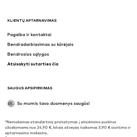
DRABUŽIAI
KLIENTŲ APTARNAVIMAS
Naujienos
Šiuo metu paklausu
Suknelės
Džinsai
Pagalba ir kontaktai
Marškinėliai ir palaidinės
Kelnės
Bendradarbiavimas su kūrėjais
Striukės
Megztiniai ir megzti drabužiai
Bendrosios sąlygos
Apatiniai
Palaidinės ir tunikos
Atsisakyti sutarties čia
Paltai
Sijonai
Maudymosi drabužiai
Džemperiai
Švarkai
Kombinezonai
SAUGUS APSIPIRKIMAS
Dideli dydžiai
Drabužiai nėščiosioms
Proginiai
Išskirtiniai
Su mumis tavo duomenys saugūs!
Antrinis panaudojimas
*Nemokamas standartinis pristatymas į atsiėmimo punktus
BATAI
užsakymams nuo 24,90 €, kitais atvejais taikomas 3,90 € siuntimo ir
aptarnavimo mokestis.
Naujienos
Šiuo metu paklausu