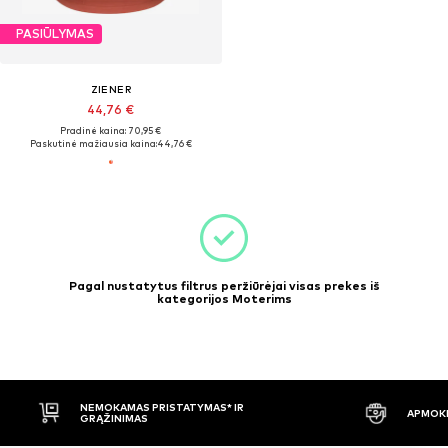
PASIŪLYMAS
ZIENER
44,76 €
Pradinė kaina: 70,95 €
Paskutinė mažiausia kaina:
44,76 €
Pagal nustatytus filtrus peržiūrėjai visas prekes iš
kategorijos Moterims
NEMOKAMAS PRISTATYMAS* IR
APMOKĖ
GRĄŽINIMAS