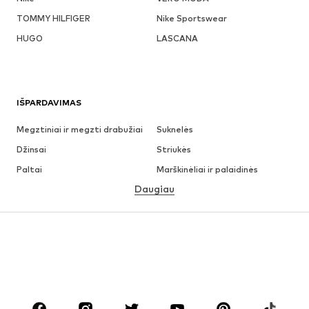
TOMMY HILFIGER
Nike Sportswear
HUGO
LASCANA
IŠPARDAVIMAS
Megztiniai ir megzti drabužiai
Suknelės
Džinsai
Striukės
Paltai
Marškinėliai ir palaidinės
Daugiau
Kelnės
Apatiniai
Sijonai
Palaidinės ir tunikos
Džemperiai
Švarkai
Maudymosi drabužiai
Kombinezonai
Dideli dydžiai
Drabužiai nėščiosioms
Batai
Sportas