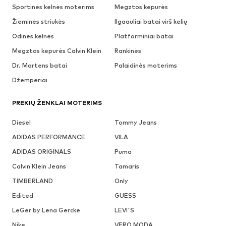
Sportinės kelnės moterims
Megztos kepurės
Žieminės striukės
Ilgaauliai batai virš kelių
Odinės kelnės
Platforminiai batai
Megztos kepurės Calvin Klein
Rankinės
Dr. Martens batai
Palaidinės moterims
Džemperiai
PREKIŲ ŽENKLAI MOTERIMS
Diesel
Tommy Jeans
ADIDAS PERFORMANCE
VILA
ADIDAS ORIGINALS
Puma
Calvin Klein Jeans
Tamaris
TIMBERLAND
Only
Edited
GUESS
LeGer by Lena Gercke
LEVI'S
Nike
VERO MODA