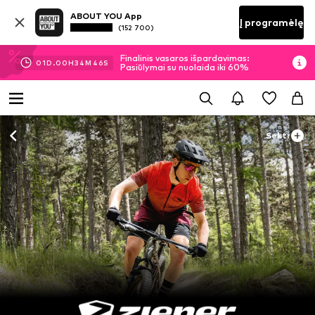
ABOUT YOU App
Į programėlę
(152 700)
Finalinis vasaros išpardavimas:
01
D.
00
H
34
M
45
S
Pasiūlymai su nuolaida iki 60%
Sekti