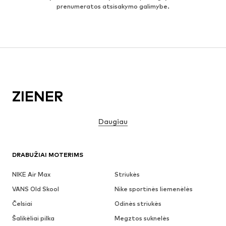
prenumeratos atsisakymo galimybe.
ZIENER
Daugiau
DRABUŽIAI MOTERIMS
NIKE Air Max
Striukės
VANS Old Skool
Nike sportinės liemenėlės
Čelsiai
Odinės striukės
Šalikėliai pilka
Megztos suknelės