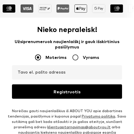
Nieko nepraleisk!
Užsiprenumeruok naujienlaiškį ir gauk išskirtinius
pasiūlymus
Moterims
Vyrams
Tavo el. pašto adresas
Registruotis
Norėčiau gauti naujienlaiškius iš ABOUT YOU apie dabartines
tendencijas, pasiūlymus ir kuponus pagal
Privatumo politika
. Savo
sutikimą gali bet kada atšaukti ir jis galios ateityje, siunčiant
pranešimą adresu
klientuaptarnavimas@aboutyou.lt
arba
naudojantis kiekvieno naujienlaiškio pabaigoje esančia