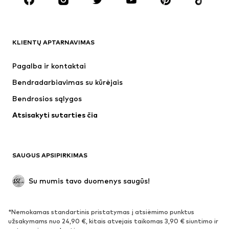
Aksesuarai
Premium
DRABUŽIAI
KLIENTŲ APTARNAVIMAS
Naujienos
Šiuo metu paklausu
Suknelės
Džinsai
Pagalba ir kontaktai
Marškinėliai ir palaidinės
Kelnės
Bendradarbiavimas su kūrėjais
Striukės
Megztiniai ir megzti drabužiai
Bendrosios sąlygos
Apatiniai
Palaidinės ir tunikos
Atsisakyti sutarties čia
Paltai
Sijonai
Maudymosi drabužiai
Džemperiai
Švarkai
Kombinezonai
SAUGUS APSIPIRKIMAS
Dideli dydžiai
Drabužiai nėščiosioms
Proginiai
Išskirtiniai
Su mumis tavo duomenys saugūs!
Antrinis panaudojimas
*Nemokamas standartinis pristatymas į atsiėmimo punktus
BATAI
užsakymams nuo 24,90 €, kitais atvejais taikomas 3,90 € siuntimo ir