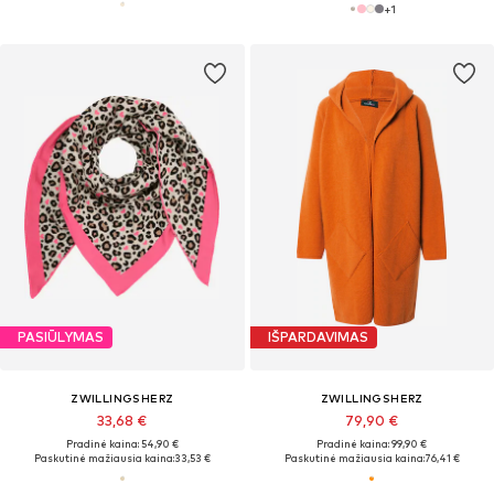
+
1
PASIŪLYMAS
IŠPARDAVIMAS
ZWILLINGSHERZ
ZWILLINGSHERZ
33,68 €
79,90 €
Pradinė kaina: 54,90 €
Pradinė kaina: 99,90 €
Paskutinė mažiausia kaina:
33,53 €
Paskutinė mažiausia kaina:
76,41 €