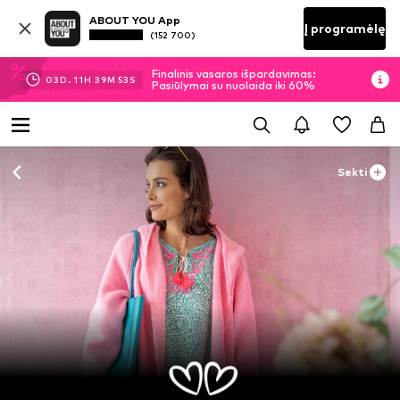
ABOUT YOU App
Į programėlę
(152 700)
Finalinis vasaros išpardavimas:
03
D.
11
H
39
M
51
S
Pasiūlymai su nuolaida iki 60%
Sekti