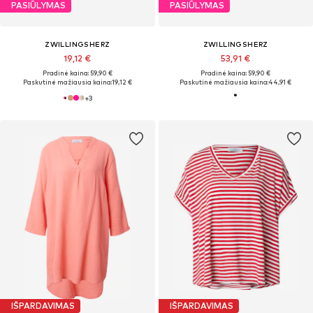
PASIŪLYMAS
PASIŪLYMAS
ZWILLINGSHERZ
ZWILLINGSHERZ
19,12 €
53,91 €
Pradinė kaina: 59,90 €
Pradinė kaina: 59,90 €
Paskutinė mažiausia kaina:
19,12 €
Paskutinė mažiausia kaina:
44,91 €
+
3
IŠPARDAVIMAS
IŠPARDAVIMAS