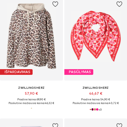
IŠPARDAVIMAS
PASIŪLYMAS
ZWILLINGSHERZ
ZWILLINGSHERZ
57,90 €
46,67 €
Pradinė kaina: 69,90 €
Pradinė kaina: 54,90 €
Paskutinė mažiausia kaina:
46,32 €
Paskutinė mažiausia kaina:
40,72 €
+
3