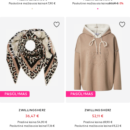
Paskutinė mažiausia kaina:
47,90 €
Paskutinė mažiausia kaina:
80,91 €
-5%
PASIŪLYMAS
PASIŪLYMAS
ZWILLINGSHERZ
ZWILLINGSHERZ
36,47 €
52,11 €
Pradinė kaina: 54,90 €
Pradinė kaina: 69,90 €
Paskutinė mažiausia kaina:
17,16 €
Paskutinė mažiausia kaina:
49,22 €