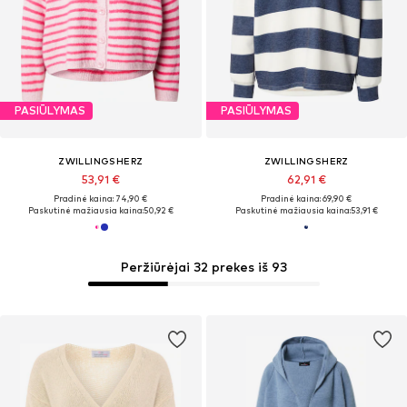
PASIŪLYMAS
PASIŪLYMAS
ZWILLINGSHERZ
ZWILLINGSHERZ
53,91 €
62,91 €
Pradinė kaina: 74,90 €
Pradinė kaina: 69,90 €
Paskutinė mažiausia kaina:
50,92 €
Paskutinė mažiausia kaina:
53,91 €
Peržiūrėjai 32 prekes iš 93