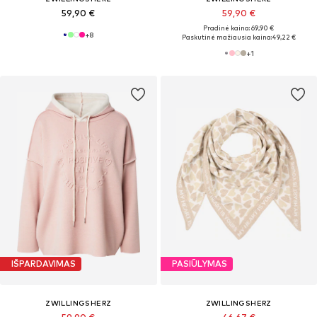
59,90 €
59,90 €
Pradinė kaina: 69,90 €
+
8
Paskutinė mažiausia kaina:
49,22 €
+
1
IŠPARDAVIMAS
PASIŪLYMAS
ZWILLINGSHERZ
ZWILLINGSHERZ