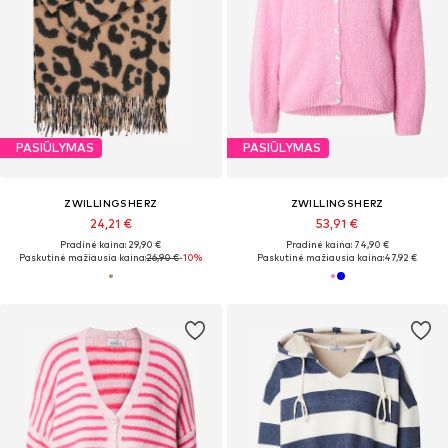
PASIŪLYMAS
PASIŪLYMAS
ZWILLINGSHERZ
ZWILLINGSHERZ
24,21 €
53,91 €
Pradinė kaina: 29,90 €
Pradinė kaina: 74,90 €
Paskutinė mažiausia kaina:
26,90 €
-10%
Paskutinė mažiausia kaina:
47,92 €