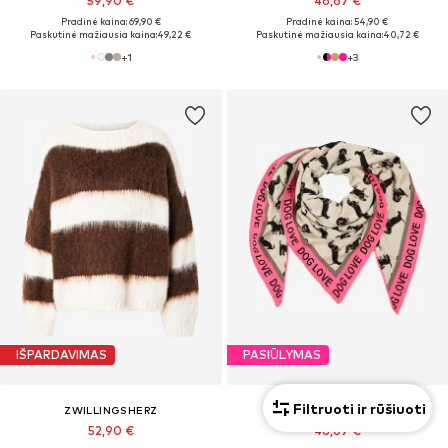
59,90 €
46,67 €
Pradinė kaina: 69,90 €
Pradinė kaina: 54,90 €
Paskutinė mažiausia kaina:
49,22 €
Paskutinė mažiausia kaina:
40,72 €
+
1
+
3
IŠPARDAVIMAS
PASIŪLYMAS
Filtruoti ir rūšiuoti
ZWILLINGSHERZ
ZWILLINGSHERZ
52,90 €
46,67 €