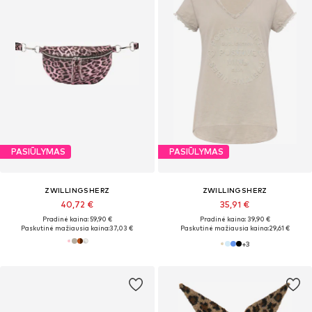
PASIŪLYMAS
PASIŪLYMAS
ZWILLINGSHERZ
ZWILLINGSHERZ
40,72 €
35,91 €
Pradinė kaina: 59,90 €
Pradinė kaina: 39,90 €
Paskutinė mažiausia kaina:
37,03 €
Paskutinė mažiausia kaina:
29,61 €
+
3