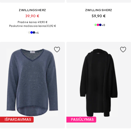
ZWILLINGSHERZ
ZWILLINGSHERZ
39,90 €
59,90 €
Pradinė kaina: 49,90 €
+
8
Paskutinė mažiausia kaina:
33,92 €
+
4
IŠPARDAVIMAS
PASIŪLYMAS