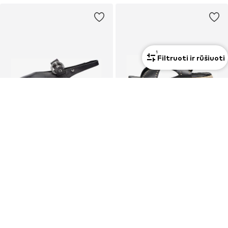
1
Filtruoti ir rūšiuoti
PASIŪLYMAS
PASIŪLYMAS
MARTINELLI
ONLY
Balerinos 'Vescia'
Sandalai 'ONLMINERVA-4'
89,96 €
16,14 €
Pradinė kaina: 124,95 €
Pradinė kaina: 44,90 €
Paskutinė mažiausia kaina:
84,97 €
Paskutinė mažiausia kaina:
18,83 €
-14%