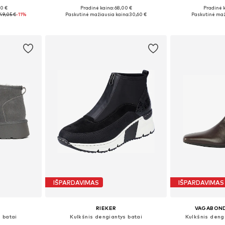
00 €
Pradinė kaina: 68,00 €
Pradinė 
38, 39, 40
Yra daugybė dydžių
Yra da
49,05 €
-11%
Paskutinė mažiausia kaina:
30,60 €
Paskutinė maž
Į krepšelį
Į k
IŠPARDAVIMAS
IŠPARDAVIMAS
RIEKER
VAGABON
 batai
Kulkšnis dengiantys batai
Kulkšnis deng