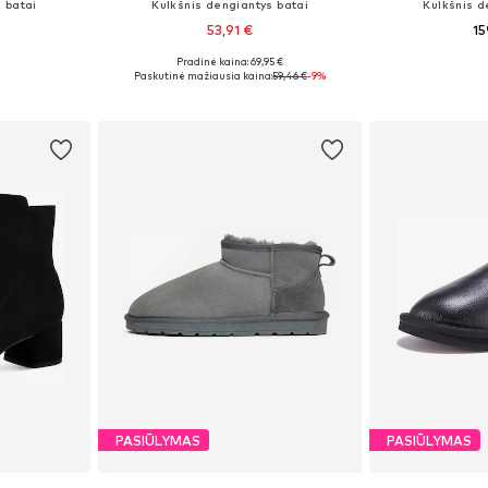
 batai
Kulkšnis dengiantys batai
Kulkšnis d
53,91 €
15
+
1
Pradinė kaina: 69,95 €
žių
Yra daugybė dydžių
Yra da
Paskutinė mažiausia kaina:
59,46 €
-9%
Į krepšelį
Į k
PASIŪLYMAS
PASIŪLYMAS