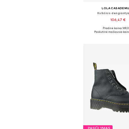
LOLA CASADEM
Kulkšnis dengiantys
106,47 €
Pradinė kaina: 169,
Galimi dydžiai: 36, 37, 38
Paskutinė mažiausia kain
Į krepšelį
PASIŪLYMAS