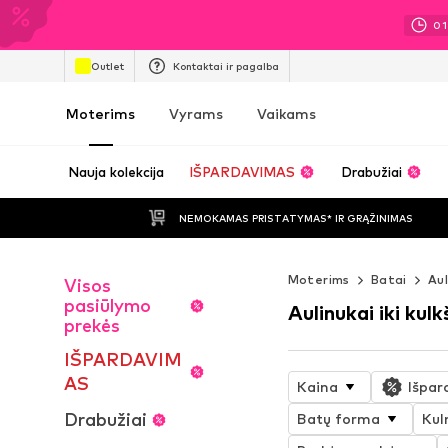
01
Outlet
Kontaktai ir pagalba
Moterims
Vyrams
Vaikams
Nauja kolekcija
IŠPARDAVIMAS
Drabužiai
NEMOKAMAS PRISTATYMAS* IR GRĄŽINIMAS
Moterims
Batai
Aul
Visos
pasiūlymo
Aulinukai iki kulk
prekės
IŠPARDAVIM
AS
Kaina
Išpar
Drabužiai
Batų forma
Kul