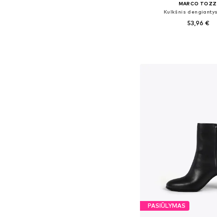
MARCO TOZZ
Kulkšnis dengiantys
53,96 €
Galimi dydžiai: 36, 37, 38
Į krepšelį
PASIŪLYMAS