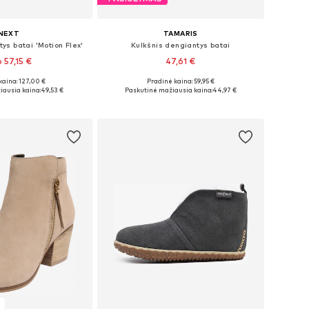
NEXT
TAMARIS
ys batai 'Motion Flex'
Kulkšnis dengiantys batai
 57,15 €
47,61 €
kaina: 127,00 €
Pradinė kaina: 59,95 €
ugybė dydžių
Yra daugybė dydžių
iausia kaina:
49,53 €
Paskutinė mažiausia kaina:
44,97 €
repšelį
Į krepšelį