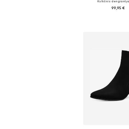
Kulkšnis dengiantys
99,95 €
Yra daugybė dyd
Į krepšelį