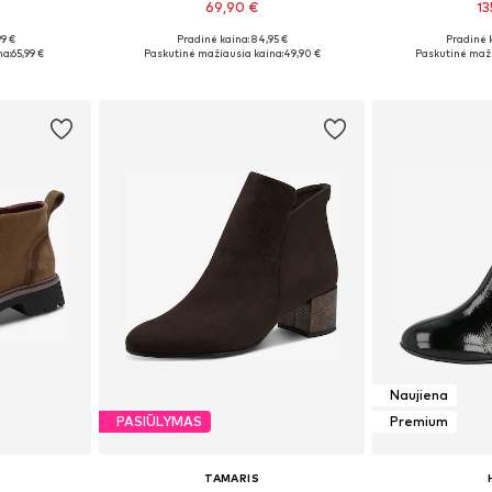
69,90 €
13
99 €
Pradinė kaina: 84,95 €
Pradinė 
, 39, 40, 41
Yra daugybė dydžių
Galimi dydžiai: 
na:
65,99 €
Paskutinė mažiausia kaina:
49,90 €
Paskutinė maži
Į krepšelį
Į k
Naujiena
PASIŪLYMAS
Premium
TAMARIS