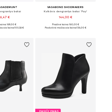
CASADEMUNT
VAGABOND SHOEMAKERS
engiantys batai
Kulkšnis dengiantys batai 'Fay'
6,47 €
144,00 €
kaina: 169,00 €
Pradinė kaina: 160,00 €
: 36, 37, 38, 39, 40
Galimi dydžiai: 36, 37, 38, 39, 40, 41
ausia kaina:
100,56 €
Paskutinė mažiausia kaina:
136,00 €
repšelį
Į krepšelį
PASIŪLYMAS