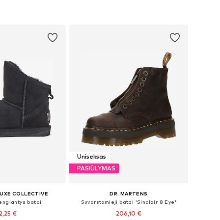
Uniseksas
PASIŪLYMAS
LUXE COLLECTIVE
DR. MARTENS
engiantys batai
Suvarstomieji batai 'Sinclair 8 Eye'
2,25 €
206,10 €