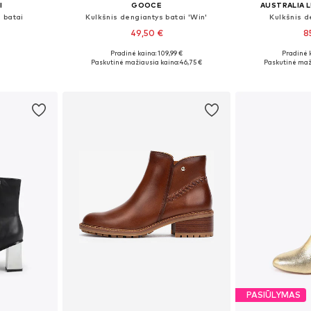
I
GOOCE
AUSTRALIA 
 batai
Kulkšnis dengiantys batai 'Win'
Kulkšnis d
49,50 €
8
Pradinė kaina: 109,99 €
Pradinė 
, 39, 40, 41
Galimi dydžiai: 36, 37, 38, 39
Galimi dydžiai
Paskutinė mažiausia kaina:
46,75 €
Paskutinė maž
Į krepšelį
Į k
PASIŪLYMAS