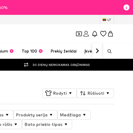
i 60%
LT
mium
Top 100
Prekių ženklai
Įkvėpimas
30 DIENŲ NEMOKAMAS GRĄŽINIMAS
Rodyti
Rūšiuoti
as
Produktų serija
Medžiaga
 rūšis
Bato priekio tipas