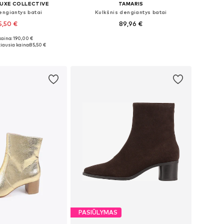
LUXE COLLECTIVE
TAMARIS
engiantys batai
Kulkšnis dengiantys batai
5,50 €
89,96 €
kaina: 190,00 €
: 37, 39, 40, 41, 42
Yra daugybė dydžių
iausia kaina:
85,50 €
repšelį
Į krepšelį
PASIŪLYMAS