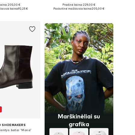
kaina: 205,00 €
Pradinė kaina: 229,00 €
ugybė dydžių
Yra daugybė dydžių
iausia kaina:
92,25 €
Paskutinė mažiausia kaina:
205,00 €
repšelį
Į krepšelį
Marškinėliai su
grafika
D SHOEMAKERS
iantys batai 'Mona'