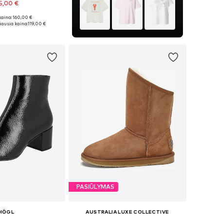
5,00 €
kaina: 160,00 €
36, 37, 38, 39, 40, 41
ausia kaina:
119,00 €
repšelį
PASIŪLYMAS
HÖGL
AUSTRALIA LUXE COLLECTIVE