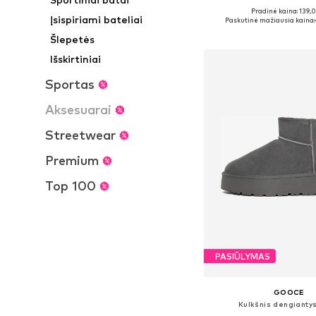
Pradinė kaina: 139,
Galimi dydžiai: 36, 37, 
Įsispiriami bateliai
Paskutinė mažiausia kaina:
Į krepšelį
Šlepetės
Išskirtiniai
Sportas
Aksesuarai
Streetwear
Premium
Top 100
PASIŪLYMAS
GOOCE
Kulkšnis dengiantys