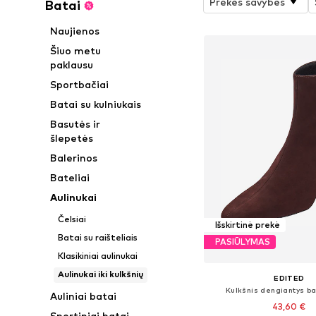
Prekės savybės
Batai
Naujienos
Šiuo metu
paklausu
Sportbačiai
Batai su kulniukais
Basutės ir
šlepetės
Balerinos
Bateliai
Aulinukai
Čelsiai
Išskirtinė prekė
Batai su raišteliais
PASIŪLYMAS
Klasikiniai aulinukai
Aulinukai iki kulkšnių
EDITED
Kulkšnis dengiantys bat
Auliniai batai
43,60 €
Sportiniai batai