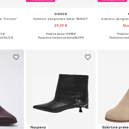
S
GOOCE
i 'Sinclair'
Kulkšnis dengiantys batai 'MINDY'
Kulkšnis dengiant
59,39 €
Nuo
+
1
00 €
Pradinė kaina: 109,99 €
Pradinė 
žių
Galimi dydžiai: 36, 37, 38, 39, 40, 41
Yra da
a:
206,10 €
Paskutinė mažiausia kaina:
56,09 €
Paskutinė maž
Į krepšelį
Į k
Naujiena
Išskirtinė prekė