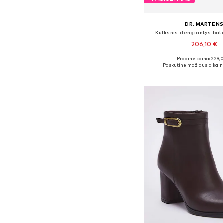
DR. MARTEN
Kulkšnis dengiantys bata
206,10 €
Pradinė kaina: 229,
Yra daugybė dyd
Paskutinė mažiausia kain
Į krepšelį