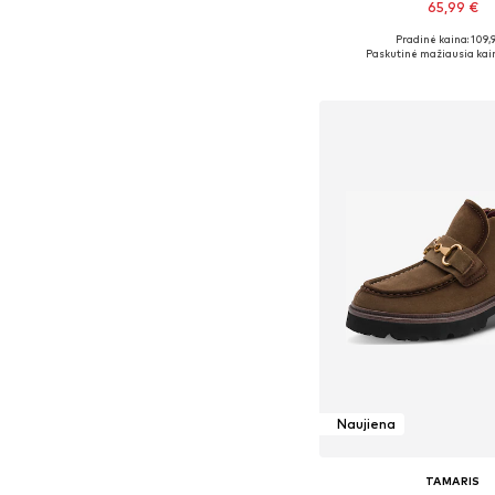
65,99 €
+
1
Pradinė kaina: 109,
Galimi dydžiai: 36, 37, 38
Paskutinė mažiausia kai
Į krepšelį
Naujiena
TAMARIS