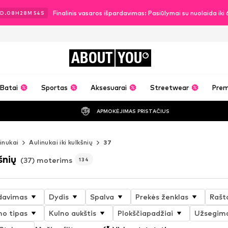
Finalinis vasaros išpardavimas: Pasiūlymai su nuolaida ik
D.
08
H
28
M
52
S
ABOUT
YOU
Batai
Sportas
Aksesuarai
Streetwear
Pre
APMOKĖJIMAS PRISTAČIUS
inukai
Aulinukai iki kulkšnių
37
šnių
(37) moterims
134
davimas
Dydis
Spalva
Prekės ženklas
Rašt
no tipas
Kulno aukštis
Plokščiapadžiai
Užsegimo