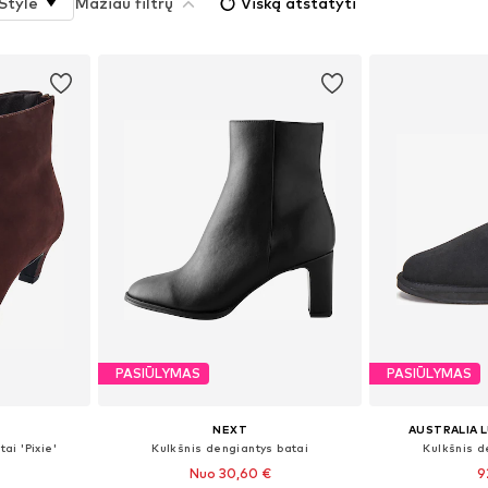
Style
Mažiau filtrų
Viską atstatyti
PASIŪLYMAS
PASIŪLYMAS
NEXT
AUSTRALIA 
ai 'Pixie'
Kulkšnis dengiantys batai
Kulkšnis d
Nuo 30,60 €
9