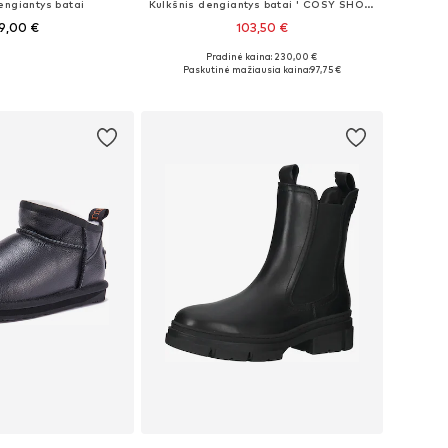
engiantys batai
Kulkšnis dengiantys batai ' COSY SHORT '
9,00 €
103,50 €
Pradinė kaina: 230,00 €
ugybė dydžių
Yra daugybė dydžių
Paskutinė mažiausia kaina:
97,75 €
repšelį
Į krepšelį