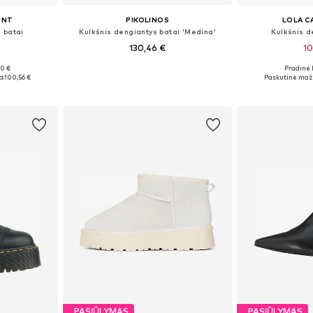
UNT
PIKOLINOS
LOLA 
 batai
Kulkšnis dengiantys batai 'Medina'
Kulkšnis d
130,46 €
10
00 €
Pradinė 
, 39, 40, 41
Galimi dydžiai: 36, 37, 38, 39
Galimi dydžiai
a:
100,56 €
Paskutinė maži
Į krepšelį
Į k
PASIŪLYMAS
PASIŪLYMAS