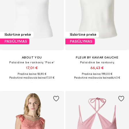
Išskirtinė prekė
Išskirtinė prekė
PASIŪLYMAS
PASIŪLYMAS
ABOUT YOU
FLEUR BY KAVIAR GAUCHE
Palaidinė be rankovių 'Pace'
Palaidinė be rankovių
17,01 €
66,43 €
Pradinė kaina: 18,90 €
Pradinė kaina: 199,00 €
Paskutinė mažiausia kaina:
17,01 €
Paskutinė mažiausia kaina:
66,43 €