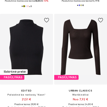
Paskutinė mažiausia kaina:
18,90 €
-10%
Paskutinė mažiausia kaina:
13,79 €
+
9
Išskirtinė prekė
PASIŪLYMAS
PASIŪLYMAS
EDITED
URBAN CLASSICS
Palaidinė be rankovių 'Kaori'
Marškinėliai
21,51 €
Nuo 7,92 €
Pradinė kaina: 29,90 €
Pradinė kaina: 24,90 €