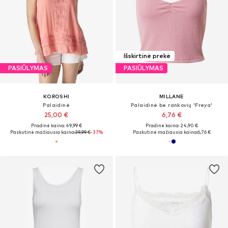
Išskirtinė prekė
PASIŪLYMAS
PASIŪLYMAS
KOROSHI
MILLANE
Palaidinė
Palaidinė be rankovių 'Freya'
25,00 €
6,76 €
Pradinė kaina: 49,99 €
Pradinė kaina: 24,90 €
Paskutinė mažiausia kaina:
39,99 €
-37%
Paskutinė mažiausia kaina:
6,76 €