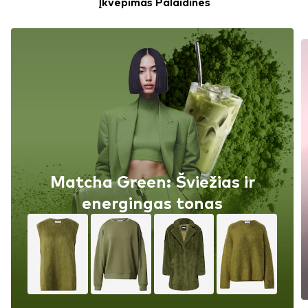
Įkvėpimas Palaidinės
Matcha Green: Šviežias ir
energingas tonas