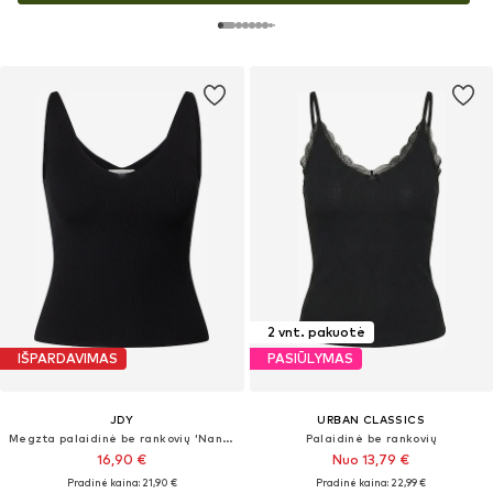
2 vnt. pakuotė
IŠPARDAVIMAS
PASIŪLYMAS
JDY
URBAN CLASSICS
Megzta palaidinė be rankovių 'Nanna'
Palaidinė be rankovių
16,90 €
Nuo 13,79 €
Pradinė kaina: 21,90 €
Pradinė kaina: 22,99 €