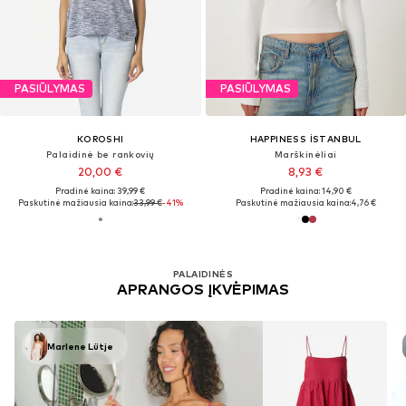
PASIŪLYMAS
PASIŪLYMAS
KOROSHI
HAPPINESS İSTANBUL
Palaidinė be rankovių
Marškinėliai
20,00 €
8,93 €
Pradinė kaina: 39,99 €
Pradinė kaina: 14,90 €
Paskutinė mažiausia kaina:
33,99 €
-41%
Paskutinė mažiausia kaina:
4,76 €
PALAIDINĖS
APRANGOS ĮKVĖPIMAS
Marlene Lütje