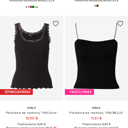
Paskutinė mažiausia kaina:
21,52 €
Paskutinė mažiausia kaina:
7,92 €
+
8
IŠPARDAVIMAS
PASIŪLYMAS
ONLY
ONLY
Palaidinė be rankovių 'ONLSara'
Palaidinė be rankovių 'ONLBELLA'
13,90 €
11,61 €
Pradinė kaina: 16,90 €
Pradinė kaina: 16,90 €
Paskutinė mažiausia kaina:
14,90 €
-6%
Paskutinė mažiausia kaina:
11,61 €