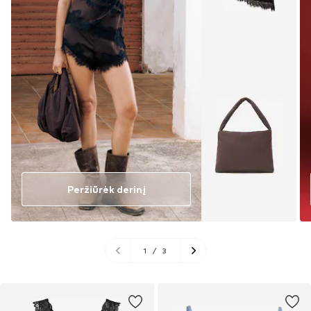
Peržiūrėk derinį
1
/
3