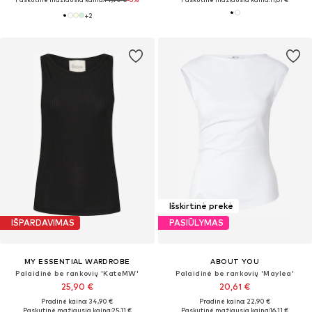
+
2
Išskirtinė prekė
IŠPARDAVIMAS
PASIŪLYMAS
MY ESSENTIAL WARDROBE
ABOUT YOU
Palaidinė be rankovių 'KateMW'
Palaidinė be rankovių 'Maylea'
25,90 €
20,61 €
Pradinė kaina: 34,90 €
Pradinė kaina: 22,90 €
Paskutinė mažiausia kaina:
25,11 €
Paskutinė mažiausia kaina:
16,11 €