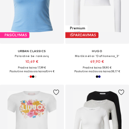
Premium
PASIŪLYMAS
IŠPARDAVIMAS
URBAN CLASSICS
HUGO
Palaidinė be rankovių
Marškinėliai 'Dafilomena_3'
10,49 €
49,90 €
Pradinė kaina: 17,99 €
Pradinė kaina: 59,90 €
Paskutinė mažiausia kaina:
9,44 €
Paskutinė mažiausia kaina:
38,17 €