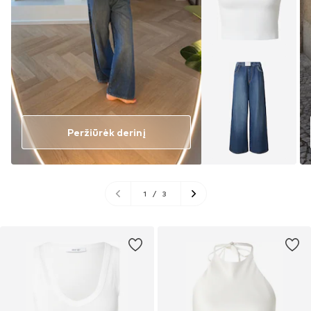
Peržiūrėk derinį
1
/
3