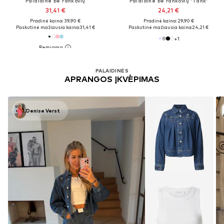
Palaidinė be rankovių
Palaidinė be rankovių 'Tank'
31,41 €
24,21 €
Pradinė kaina: 39,90 €
Pradinė kaina: 29,90 €
Paskutinė mažiausia kaina:
31,41 €
Paskutinė mažiausia kaina:
24,21 €
+
1
PALAIDINĖS
APRANGOS ĮKVĖPIMAS
Denise Verst