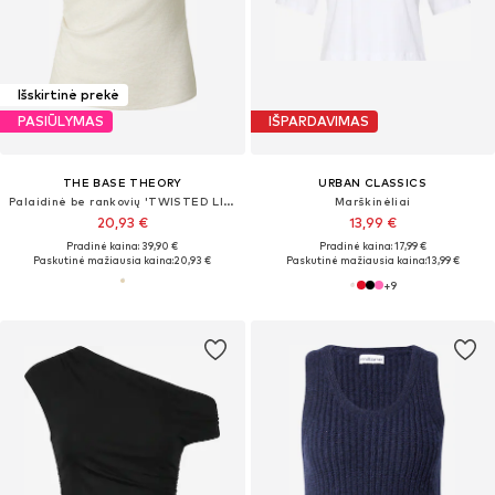
Išskirtinė prekė
PASIŪLYMAS
IŠPARDAVIMAS
THE BASE THEORY
URBAN CLASSICS
Palaidinė be rankovių 'TWISTED LINEN TOP'
Marškinėliai
20,93 €
13,99 €
Pradinė kaina: 39,90 €
Pradinė kaina: 17,99 €
Paskutinė mažiausia kaina:
20,93 €
Paskutinė mažiausia kaina:
13,99 €
+
9