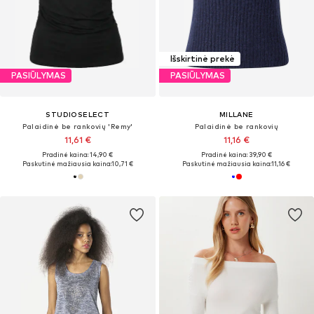
Išskirtinė prekė
PASIŪLYMAS
PASIŪLYMAS
STUDIOSELECT
MILLANE
Palaidinė be rankovių 'Remy'
Palaidinė be rankovių
11,61 €
11,16 €
Pradinė kaina: 14,90 €
Pradinė kaina: 39,90 €
Paskutinė mažiausia kaina:
10,71 €
Paskutinė mažiausia kaina:
11,16 €