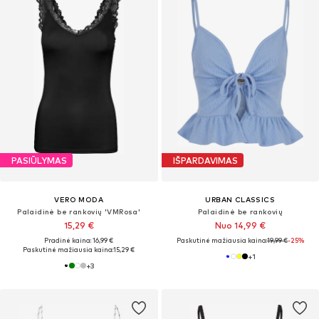
PASIŪLYMAS
IŠPARDAVIMAS
VERO MODA
URBAN CLASSICS
Palaidinė be rankovių 'VMRosa'
Palaidinė be rankovių
15,29 €
Nuo 14,99 €
Pradinė kaina: 16,99 €
Paskutinė mažiausia kaina:
19,99 €
-25%
Paskutinė mažiausia kaina:
15,29 €
+
1
+
3