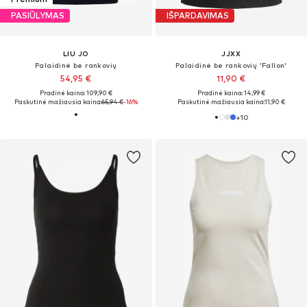
PASIŪLYMAS
IŠPARDAVIMAS
LIU JO
JJXX
Palaidinė be rankovių
Palaidinė be rankovių 'Fallon'
54,95 €
11,90 €
Pradinė kaina: 109,90 €
Pradinė kaina: 14,99 €
Paskutinė mažiausia kaina:
65,94 €
-16%
Paskutinė mažiausia kaina:
11,90 €
+
10