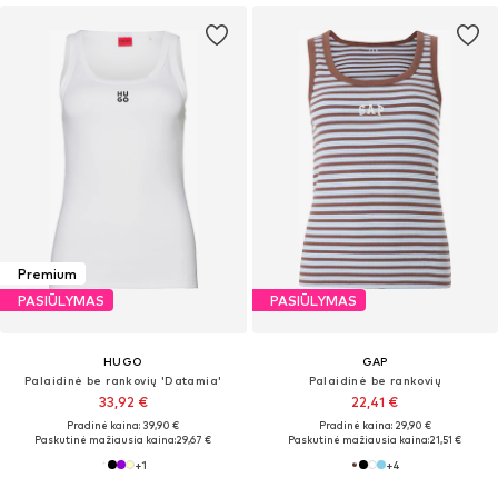
Premium
PASIŪLYMAS
PASIŪLYMAS
HUGO
GAP
Palaidinė be rankovių 'Datamia'
Palaidinė be rankovių
33,92 €
22,41 €
Pradinė kaina: 39,90 €
Pradinė kaina: 29,90 €
Paskutinė mažiausia kaina:
29,67 €
Paskutinė mažiausia kaina:
21,51 €
+
1
+
4