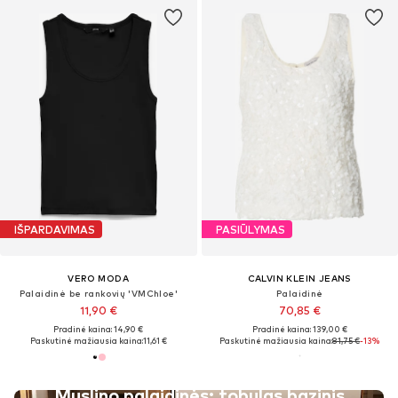
IŠPARDAVIMAS
PASIŪLYMAS
VERO MODA
CALVIN KLEIN JEANS
Palaidinė be rankovių 'VMChloe'
Palaidinė
11,90 €
70,85 €
Pradinė kaina: 14,90 €
Pradinė kaina: 139,00 €
Paskutinė mažiausia kaina:
11,61 €
Paskutinė mažiausia kaina:
81,75 €
-13%
Muslino palaidinės: tobulas bazinis