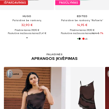
IŠPARDAVIMAS
PASIŪLYMAS
HUGO
EDITED
Palaidinė be rankovių
Palaidinė be rankovių 'Rafaela'
32,90 €
14,95 €
Pradinė kaina: 39,90 €
Pradinė kaina: 29,90 €
Paskutinė mažiausia kaina:
31,41 €
Paskutinė mažiausia kaina:
16,14 €
-7%
+
6
PALAIDINĖS
APRANGOS ĮKVĖPIMAS
Lena