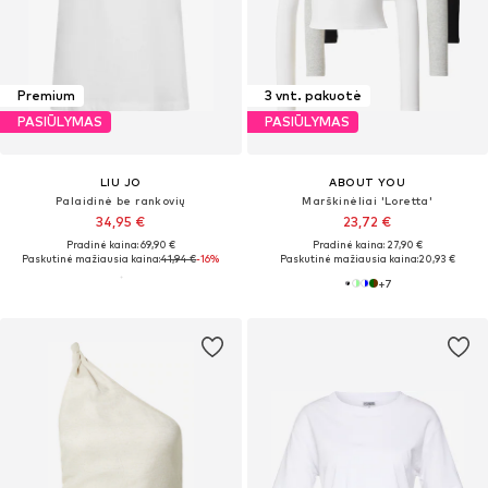
Premium
3 vnt. pakuotė
PASIŪLYMAS
PASIŪLYMAS
LIU JO
ABOUT YOU
Palaidinė be rankovių
Marškinėliai 'Loretta'
34,95 €
23,72 €
Pradinė kaina: 69,90 €
Pradinė kaina: 27,90 €
Paskutinė mažiausia kaina:
41,94 €
-16%
Paskutinė mažiausia kaina:
20,93 €
+
7