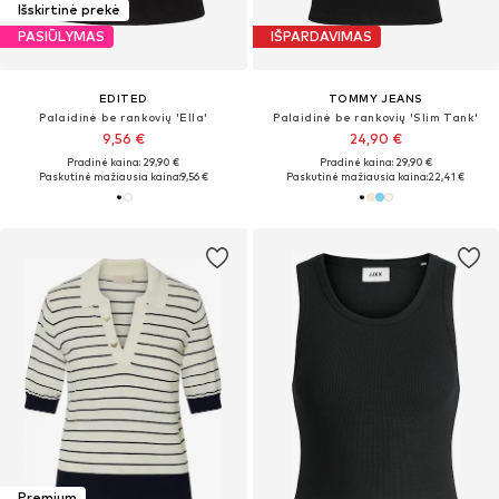
Išskirtinė prekė
PASIŪLYMAS
IŠPARDAVIMAS
EDITED
TOMMY JEANS
Palaidinė be rankovių 'Ella'
Palaidinė be rankovių 'Slim Tank'
9,56 €
24,90 €
Pradinė kaina: 29,90 €
Pradinė kaina: 29,90 €
Paskutinė mažiausia kaina:
9,56 €
Paskutinė mažiausia kaina:
22,41 €
Premium