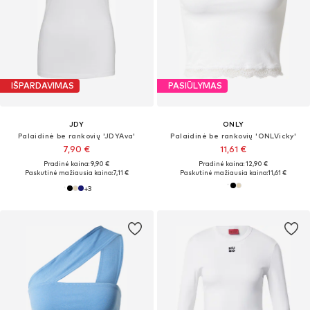
IŠPARDAVIMAS
PASIŪLYMAS
JDY
ONLY
Palaidinė be rankovių 'JDYAva'
Palaidinė be rankovių 'ONLVicky'
7,90 €
11,61 €
Pradinė kaina: 9,90 €
Pradinė kaina: 12,90 €
Paskutinė mažiausia kaina:
7,11 €
Paskutinė mažiausia kaina:
11,61 €
+
3