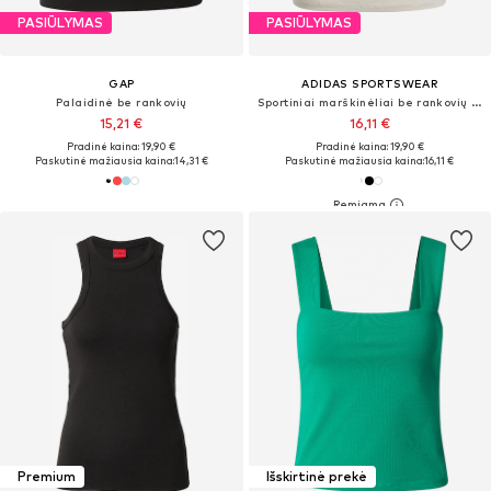
PASIŪLYMAS
PASIŪLYMAS
GAP
ADIDAS SPORTSWEAR
Palaidinė be rankovių
Sportiniai marškinėliai be rankovių 'Essentials'
15,21 €
16,11 €
Pradinė kaina: 19,90 €
Pradinė kaina: 19,90 €
Paskutinė mažiausia kaina:
14,31 €
Paskutinė mažiausia kaina:
16,11 €
Premium
Išskirtinė prekė