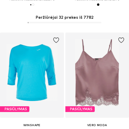
Peržiūrėjai 32 prekes iš 7782
PASIŪLYMAS
PASIŪLYMAS
WINSHAPE
VERO MODA