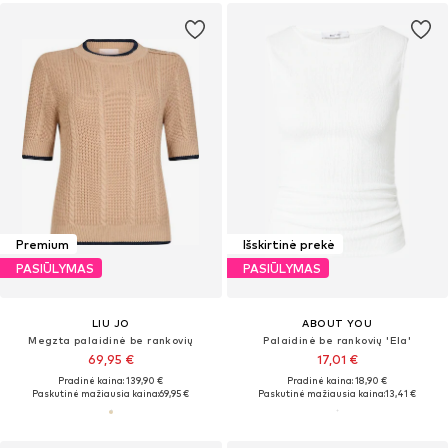
Premium
Išskirtinė prekė
PASIŪLYMAS
PASIŪLYMAS
LIU JO
ABOUT YOU
Megzta palaidinė be rankovių
Palaidinė be rankovių 'Ela'
69,95 €
17,01 €
Pradinė kaina: 139,90 €
Pradinė kaina: 18,90 €
Paskutinė mažiausia kaina:
69,95 €
Paskutinė mažiausia kaina:
13,41 €