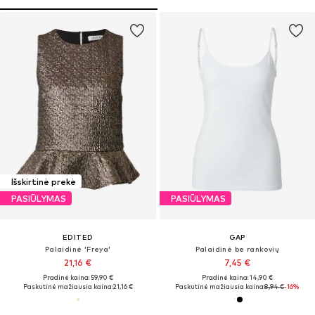
Išskirtinė prekė
PASIŪLYMAS
PASIŪLYMAS
EDITED
GAP
Palaidinė 'Freya'
Palaidinė be rankovių
21,16 €
7,45 €
Pradinė kaina: 59,90 €
Pradinė kaina: 14,90 €
Paskutinė mažiausia kaina:
21,16 €
Paskutinė mažiausia kaina:
8,94 €
-16%