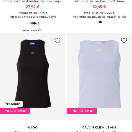
Sportiniai marškinėliai be rankovių ' MCS004 '
Palaidinė be rankovių 'VMGinny'
27,99 €
22,45 €
Pradinė kaina: 34,99 €
Pradinė kaina: 44,90 €
Paskutinė mažiausia kaina:
27,99 €
Paskutinė mažiausia kaina:
26,94 €
-16%
+
2
Premium
PASIŪLYMAS
PASIŪLYMAS
HUGO
CALVIN KLEIN JEANS