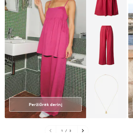
Peržiūrėk derinį
1
/
3