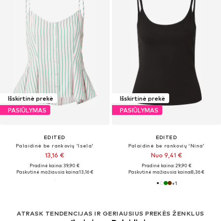
Išskirtinė prekė
Išskirtinė prekė
PASIŪLYMAS
PASIŪLYMAS
EDITED
EDITED
Palaidinė be rankovių 'Isela'
Palaidinė be rankovių 'Nina'
13,16 €
Nuo 9,41 €
Pradinė kaina: 39,90 €
Pradinė kaina: 29,90 €
Paskutinė mažiausia kaina:
13,16 €
Paskutinė mažiausia kaina:
8,36 €
+
1
ATRASK TENDENCIJAS IR GERIAUSIUS PREKĖS ŽENKLUS