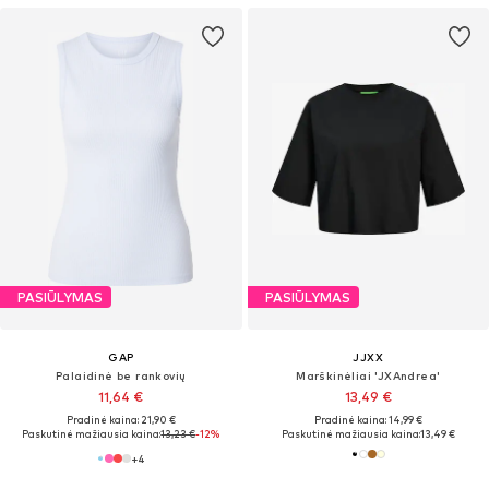
PASIŪLYMAS
PASIŪLYMAS
GAP
JJXX
Palaidinė be rankovių
Marškinėliai 'JXAndrea'
11,64 €
13,49 €
Pradinė kaina: 21,90 €
Pradinė kaina: 14,99 €
Paskutinė mažiausia kaina:
13,23 €
-12%
Paskutinė mažiausia kaina:
13,49 €
+
4