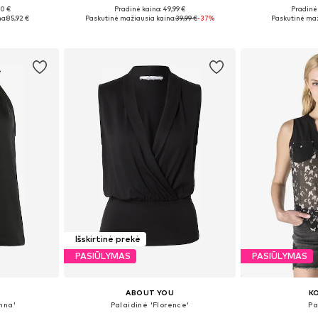
00 €
Pradinė kaina: 49,99 €
Pradinė 
, M-L
Galimi dydžiai: S, M, L, XXL
Galimi dydži
a:
85,92 €
Paskutinė mažiausia kaina:
39,99 €
-37%
Paskutinė maž
Į krepšelį
Į k
Išskirtinė prekė
PASIŪLYMAS
PASIŪLYMAS
ABOUT YOU
K
nna'
Palaidinė 'Florence'
Pa