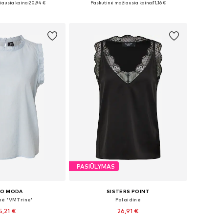
ausia kaina:
20,94 €
Paskutinė mažiausia kaina:
11,16 €
repšelį
Į krepšelį
PASIŪLYMAS
RO MODA
SISTERS POINT
nė 'VMTrine'
Palaidinė
5,21 €
26,91 €