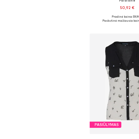
Palaidinė
50,92 €
Pradinė kaina: 59,9
Yra daugybė dyd
Paskutinė mažiausia kain
Į krepšelį
PASIŪLYMAS