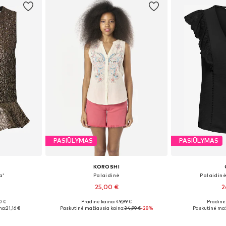
PASIŪLYMAS
PASIŪLYMAS
KOROSHI
a'
Palaidinė
Palaidin
25,00 €
2
0 €
Pradinė kaina: 49,99 €
Pradinė 
M, L, XL
Galimi dydžiai: XS, S, M, XL
Galimi dydž
na:
21,16 €
Paskutinė mažiausia kaina:
34,99 €
-28%
Paskutinė maž
Į krepšelį
Į k