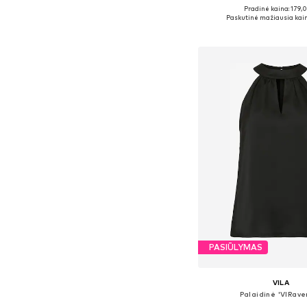
Pradinė kaina: 179,
Galimi dydžiai: S-M
Paskutinė mažiausia kain
Į krepšelį
PASIŪLYMAS
VILA
Palaidinė 'VIRave