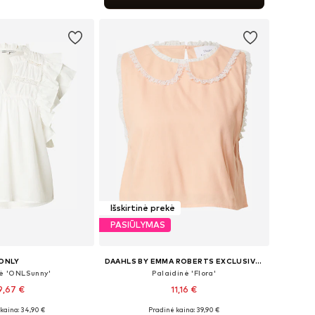
repšelį
Išskirtinė prekė
PASIŪLYMAS
ONLY
DAAHLS BY EMMA ROBERTS EXCLUSIVELY FOR ABOUT YOU
nė 'ONLSunny'
Palaidinė 'Flora'
9,67 €
11,16 €
kaina: 34,90 €
Pradinė kaina: 39,90 €
ai: XS, S, M, L, XL
Galimi dydžiai: S, M, L, XL, XXL