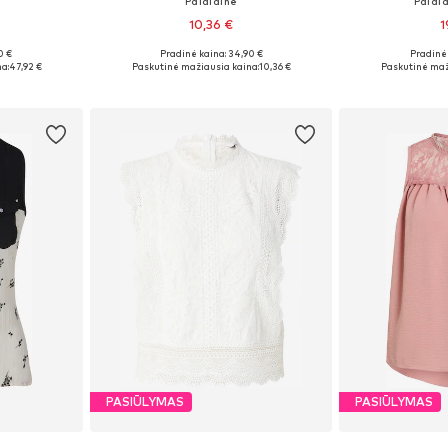
Palaidinė
Palaid
10,36 €
1
0 €
Pradinė kaina: 34,90 €
Pradinė 
žių
Galimi dydžiai: XS, S, M, L, XL
Galimi dy
a:
47,92 €
Paskutinė mažiausia kaina:
10,36 €
Paskutinė maž
Į krepšelį
Į k
PASIŪLYMAS
PASIŪLYMAS