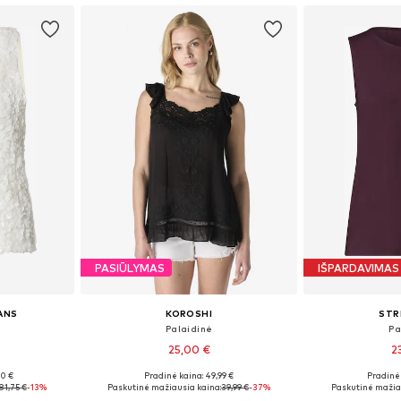
PASIŪLYMAS
IŠPARDAVIMAS
EANS
KOROSHI
STR
Palaidinė
Pa
25,00 €
2
00 €
Pradinė kaina: 49,99 €
Pradinė 
M, L, XL
Galimi dydžiai: S, M, L
Galimi dydžiai
81,75 €
-13%
Paskutinė mažiausia kaina:
39,99 €
-37%
Paskutinė mažia