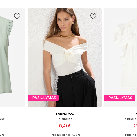
Į krepšelį
Į k
PASIŪLYMAS
PASIŪLYMAS
TRENDYOL
via'
Palaidinė
Palaidi
13,41 €
2
0 €
Pradinė kaina: 19,90 €
Pradinė 
M, L, XL
Galimi dydžiai: XS, S, M, XL
Galimi dydži