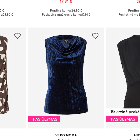
17,91 €
2
0 €
Pradinė kaina: 24,90 €
Pradinė 
 L, XL, XXL
Galimi dydžiai: XS, S, M, L
Galimi dydžiai:
a:
29,90 €
Paskutinė mažiausia kaina:
17,91 €
Paskutinė maži
Į krepšelį
Į k
Išskirtinė prekė
PASIŪLYMAS
PASIŪLYMAS
E
VERO MODA
AB