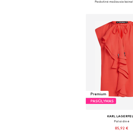
Paskutinė mažiausia kaina:
Į krepšelį
Premium
PASIŪLYMAS
KARL LAGERFE
Palaidinė
85,92 €