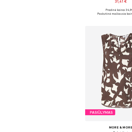
31,41 €
Pradinė kaina: 34,9
Galimi dydžiai: XS, S, M,
Paskutinė mažiausia kain
Į krepšelį
PASIŪLYMAS
MORE & MOR