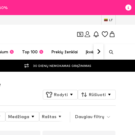
i 60%
LT
mium
Top 100
Prekių ženklai
Įkvėpimas
30 DIENŲ NEMOKAMAS GRĄŽINIMAS
ų
Rodyti
Rūšiuoti
Medžiaga
Raštas
Prekės savybės
Daugiau filtrų
Style