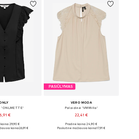
PASIŪLYMAS
ONLY
VERO MODA
ė 'ONLMETTE'
Palaidinė 'VMMilla'
6,91 €
22,41 €
+
3
kaina: 29,90 €
Pradinė kaina: 24,90 €
iai: XS, S, M, L
Galimi dydžiai: XS, M, XL
iausia kaina:
26,91 €
Paskutinė mažiausia kaina:
17,91 €
repšelį
Į krepšelį