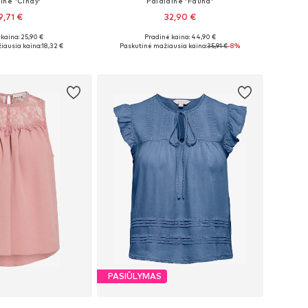
inė 'Cindy'
Palaidinė 'Fauna'
9,71 €
32,90 €
kaina: 25,90 €
Pradinė kaina: 44,90 €
džiai: S, M, L
Galimi dydžiai: XS, S, M, L, XL
iausia kaina:
18,32 €
Paskutinė mažiausia kaina:
35,91 €
-8%
repšelį
Į krepšelį
PASIŪLYMAS