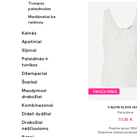
Trumpos
palaidinukės
Marškinėliai be
rankovių
Kelnės
Apatiniai
Sijonai
Palaidinės ir
tunikos
Džemperiai
Švarkai
Maudymosi
PASIŪLYMAS
drabužiai
Kombinezonai
CALVIN KLEIN J
Palaidinė
Dideli dydžiai
70,85 €
Drabužiai
nėščiosioms
Pradinė kaina: 139,
Galimi dydžiai: XS, S, 
Paskutinė mažiausia kaina:
Batai