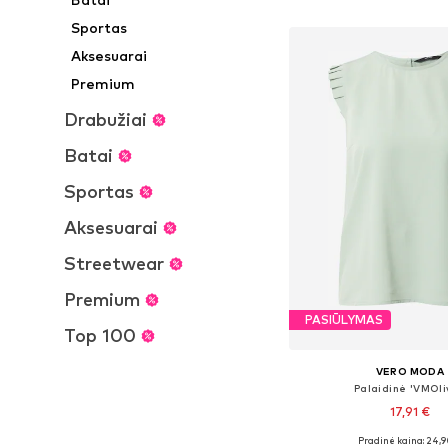
Į krepšelį
Sportas
Aksesuarai
Premium
Drabužiai
Batai
Sportas
Aksesuarai
Streetwear
Premium
PASIŪLYMAS
Top 100
VERO MODA
Palaidinė 'VMOli
17,91 €
Pradinė kaina: 24,9
Galimi dydžiai: XS, S, 