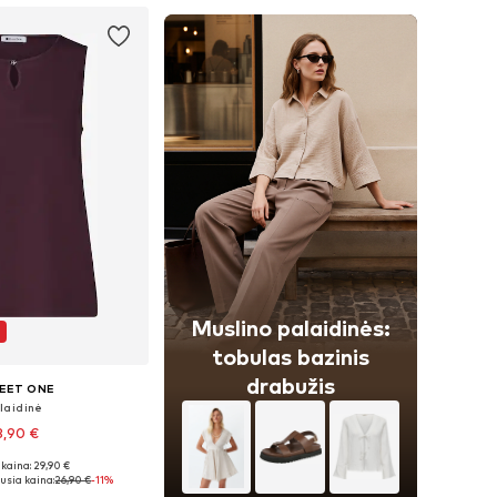
Muslino palaidinės:
tobulas bazinis
drabužis
EET ONE
laidinė
3,90 €
kaina: 29,90 €
: XS, S, M, XL, XXL
usia kaina:
26,90 €
-11%