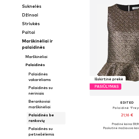
Suknelės
Džinsai
Striukės
Paltai
Marškinėliai ir
palaidinės
Marškinėliai
Palaidinės
Palaidinės
Išskirtinė prekė
vakarėliams
PASIŪLYMAS
Palaidinės su
nėriniais
Berankoviai
EDITED
marškinėliai
Palaidinė 'Frey
21,16 €
Palaidinės be
rankovių
Pradinė kaina: 59,9
Galimi dydžiai: XS, S, 
Paskutinė mažiausia kai
Palaidinės su
Į krepšelį
petnešėlėmis