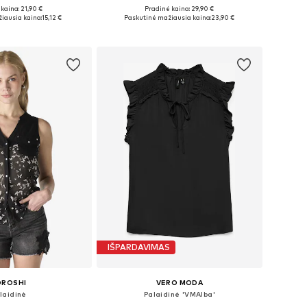
+
2
kaina: 21,90 €
Pradinė kaina: 29,90 €
ai: XS, S, M, L, XL
Galimi dydžiai: XS, S, M, L
iausia kaina:
15,12 €
Paskutinė mažiausia kaina:
23,90 €
repšelį
Į krepšelį
IŠPARDAVIMAS
OROSHI
VERO MODA
laidinė
Palaidinė 'VMAlba'