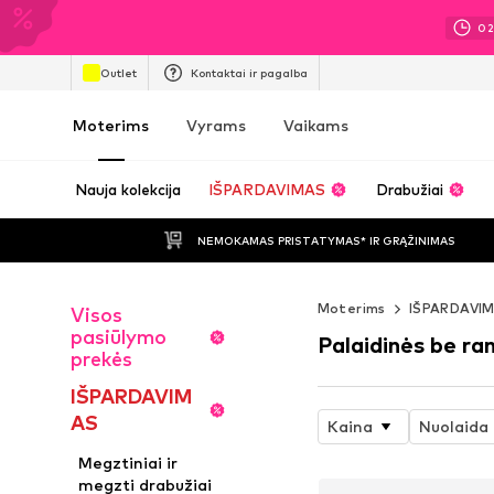
0
Outlet
Kontaktai ir pagalba
Moterims
Vyrams
Vaikams
Nauja kolekcija
IŠPARDAVIMAS
Drabužiai
NEMOKAMAS PRISTATYMAS* IR GRĄŽINIMAS
Moterims
IŠPARDAVI
Visos
pasiūlymo
Palaidinės be ra
prekės
IŠPARDAVIM
AS
Kaina
Nuolaida
Megztiniai ir
megzti drabužiai