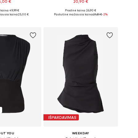
5,00 €
20,90 €
kaina: 49,99 €
Pradinė kaina: 26,90 €
 XS, S, M, L, XL, XXL
Galimi dydžiai: XS, S, M, L
ausia kaina:
25,00 €
Paskutinė mažiausia kaina:
21,51 €
-2%
repšelį
Į krepšelį
IŠPARDAVIMAS
OUT YOU
WEEKDAY