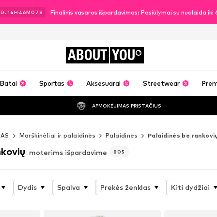
Finalinis vasaros išpardavimas: Pasiūlymai su nuolaida ik
2
D.
14
H
46
M
05
S
ABOUT
YOU
Batai
Sportas
Aksesuarai
Streetwear
Pre
APMOKĖJIMAS PRISTAČIUS
MAS
Marškinėliai ir palaidinės
Palaidinės
Palaidinės be rankovi
nkovių
moterims išpardavime
805
Dydis
Spalva
Prekės ženklas
Kiti dydžiai