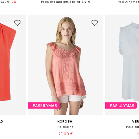
19,90 €
-10%
Paskutinė mažiausia kaina:
13,41 €
Paskutinė maži
Į krepšelį
Į k
PASIŪLYMAS
PASIŪLYMAS
LD
KOROSHI
VE
Palaidinė
Palaidi
25,00 €
1