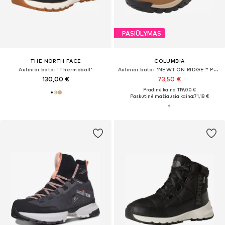
PASIŪLYMAS
THE NORTH FACE
COLUMBIA
Auliniai batai 'Thermoball'
Auliniai batai 'NEWTON RIDGE™ PLUS'
130,00 €
73,50 €
Pradinė kaina: 119,00 €
Paskutinė mažiausia kaina:
71,18 €