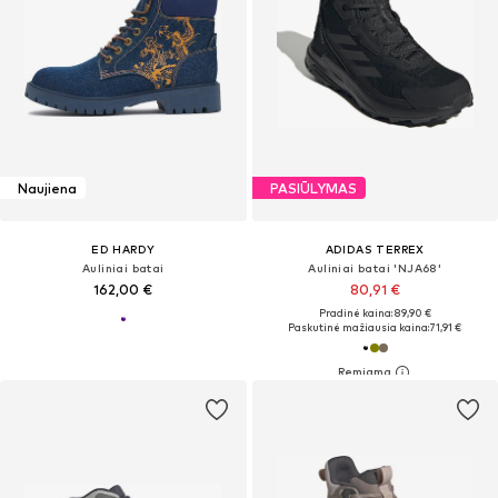
Naujiena
PASIŪLYMAS
ED HARDY
ADIDAS TERREX
Auliniai batai
Auliniai batai 'NJA68'
162,00 €
80,91 €
Pradinė kaina: 89,90 €
Paskutinė mažiausia kaina:
71,91 €