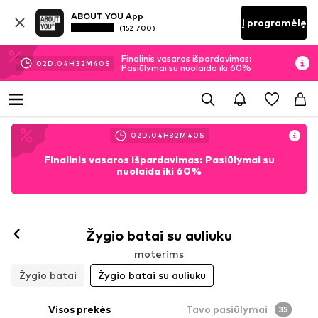
ABOUT YOU App
Į programėlę
(152 700)
Finalinis vasaros išpardavimas:
02
D.
04
H
32
M
39
S
Pasiūlymai su nuolaida iki 60%
02
D.
04
H
32
M
39
S
Finalinis vasaros išpardavimas: Pasiūlymai su
nuolaida iki 60%
Žygio batai su auliuku
moterims
Žygio batai
Žygio batai su auliuku
Visos prekės
Tavo pasiūlymai
35