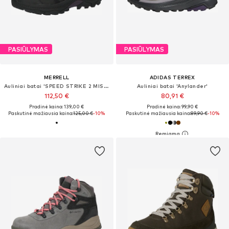
PASIŪLYMAS
PASIŪLYMAS
MERRELL
ADIDAS TERREX
Auliniai batai 'SPEED STRIKE 2 MIS GORE-TEX'
Auliniai batai 'Anylander'
112,50 €
80,91 €
Pradinė kaina: 139,00 €
Pradinė kaina: 99,90 €
Paskutinė mažiausia kaina:
125,00 €
-10%
Paskutinė mažiausia kaina:
89,90 €
-10%