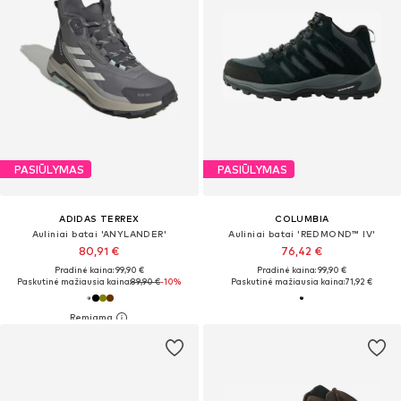
PASIŪLYMAS
PASIŪLYMAS
ADIDAS TERREX
COLUMBIA
Auliniai batai 'ANYLANDER'
Auliniai batai 'REDMOND™ IV'
80,91 €
76,42 €
Pradinė kaina: 99,90 €
Pradinė kaina: 99,90 €
Paskutinė mažiausia kaina:
89,90 €
-10%
Paskutinė mažiausia kaina:
71,92 €