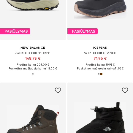
PASIŪLYMAS
PASIŪLYMAS
NEW BALANCE
ICEPEAK
Auliniai batai 'Hierro'
Auliniai batai 'Aitoo'
148,75 €
71,96 €
Pradinė kaina: 209,00 €
Pradinė kaina: 99,95 €
Paskutinė mažiausia kaina:
111,00 €
Paskutinė mažiausia kaina:
71,96 €