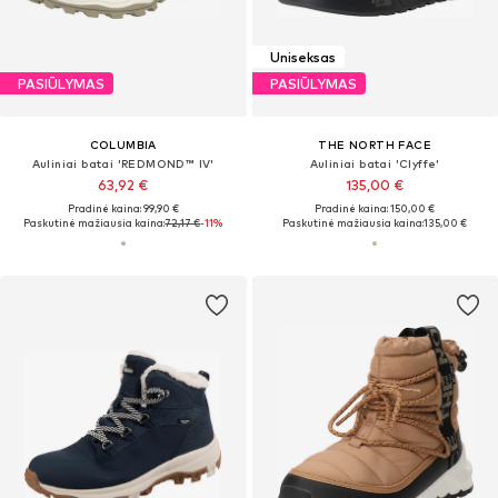
Uniseksas
PASIŪLYMAS
PASIŪLYMAS
COLUMBIA
THE NORTH FACE
Auliniai batai 'REDMOND™ IV'
Auliniai batai 'Clyffe'
63,92 €
135,00 €
Pradinė kaina: 99,90 €
Pradinė kaina: 150,00 €
Paskutinė mažiausia kaina:
72,17 €
-11%
Paskutinė mažiausia kaina:
135,00 €