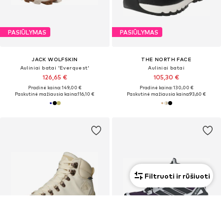
PASIŪLYMAS
PASIŪLYMAS
JACK WOLFSKIN
THE NORTH FACE
Auliniai batai 'Everquest'
Auliniai batai
126,65 €
105,30 €
Pradinė kaina: 149,00 €
Pradinė kaina: 130,00 €
Paskutinė mažiausia kaina:
116,10 €
Paskutinė mažiausia kaina:
93,60 €
Filtruoti ir rūšiuoti