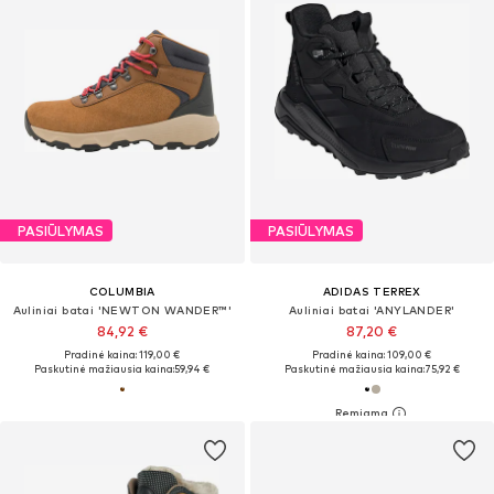
PASIŪLYMAS
PASIŪLYMAS
COLUMBIA
ADIDAS TERREX
Auliniai batai 'NEWTON WANDER™'
Auliniai batai 'ANYLANDER'
84,92 €
87,20 €
Pradinė kaina: 119,00 €
Pradinė kaina: 109,00 €
Paskutinė mažiausia kaina:
59,94 €
Paskutinė mažiausia kaina:
75,92 €