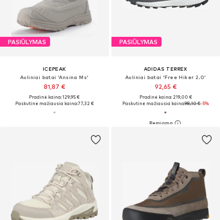
PASIŪLYMAS
PASIŪLYMAS
ICEPEAK
ADIDAS TERREX
Auliniai batai 'Ansina Ms'
Auliniai batai 'Free Hiker 2.0'
81,87 €
92,65 €
Pradinė kaina: 129,95 €
Pradinė kaina: 219,00 €
Paskutinė mažiausia kaina:
77,32 €
Paskutinė mažiausia kaina:
98,10 €
-5%