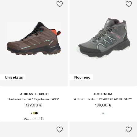
Uniseksas
Naujiena
ADIDAS TERREX
COLUMBIA
Auliniai batai 'Skychaser AX5'
Auliniai batai 'PEAKFREAK RUSH™'
139,00 €
139,00 €