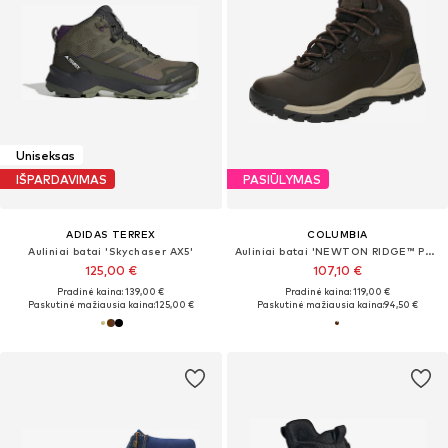
Uniseksas
IŠPARDAVIMAS
PASIŪLYMAS
ADIDAS TERREX
COLUMBIA
Auliniai batai 'Skychaser AX5'
Auliniai batai 'NEWTON RIDGE™ PLUS'
125,00 €
107,10 €
Pradinė kaina: 139,00 €
Pradinė kaina: 119,00 €
Paskutinė mažiausia kaina:
125,00 €
Paskutinė mažiausia kaina:
94,50 €