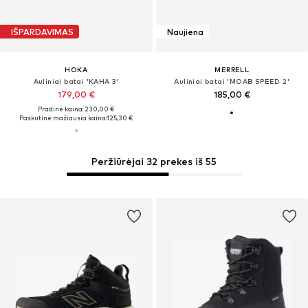
IŠPARDAVIMAS
Naujiena
HOKA
MERRELL
Auliniai batai 'KAHA 3'
Auliniai batai 'MOAB SPEED 2'
179,00 €
185,00 €
Pradinė kaina: 230,00 €
Paskutinė mažiausia kaina:
125,30 €
Peržiūrėjai 32 prekes iš 55