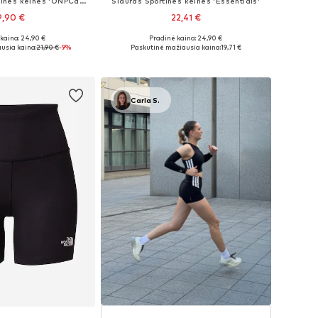
Standartinis Sportinės kelnės 'ONPCava'
Siauras Sportinės kelnės 'Essentials'
9,90 €
22,41 €
kaina: 24,90 €
Pradinė kaina: 24,90 €
iai: XS, S, M, L
Galimi dydžiai: XS, S, M, L, XL
usia kaina:
21,90 €
-9%
Paskutinė mažiausia kaina:
19,71 €
repšelį
Į krepšelį
Carla S.