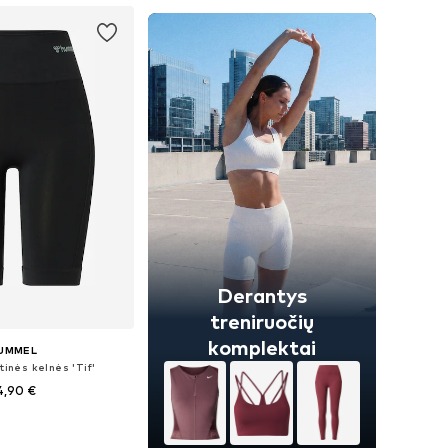
Derantys
treniruočių
komplektai
UMMEL
tinės kelnės 'Tif'
4,90 €
ai: XS, S, M, L, XL