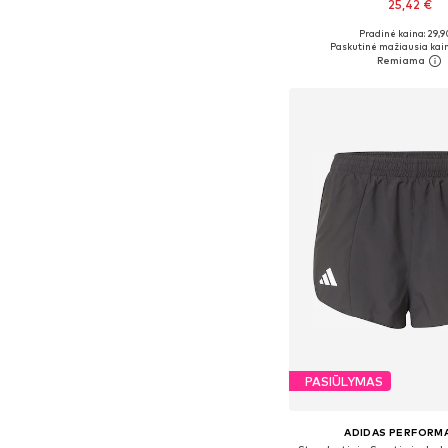
25,42 €
Pradinė kaina: 29,9
Galimi dydžiai: XS, S, 
Paskutinė mažiausia kain
Į krepšelį
PASIŪLYMAS
ADIDAS PERFORM