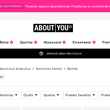
Finalinis vasaros išpardavimas: Pasiūlymai su nuolaida ik
3
D.
06
H
10
M
05
S
ABOUT
YOU
Batai
Sportas
Aksesuarai
Streetwear
Pre
APMOKĖJIMAS PRISTAČIUS
Sportiniai drabužiai
Sportinės kelnės
Šortai
65
davimas
Dydis
Spalva
Prekės ženklas
Prek