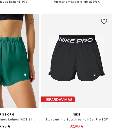
ausia kaina:
48,30 €
Paskutinė mažiausia kaina:
25,96 €
repšelį
Į krepšelį
IŠPARDAVIMAS
RN BORG
NIKE
Standartinis Sportinės kelnės 'ACE 2 IN 1'
Standartinis Sportinės kelnės 'Pro 365'
9,95 €
32,90 €