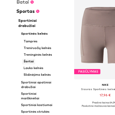
Batai
Sportas
Sportiniai
drabužiai
Sportinės kelnės
Tamprės
Treniruočių kelnės
Treninginės kelnės
Šortai
Lauko kelnės
PASIŪLYMAS
Slidinėjimo kelnės
Sportiniai apatiniai
NIKE
drabužiai
Siauras Sportinės keln
Sportiniai
17,96 €
marškinėliai
Pradinė kaina: 64,9
Galimi dydžiai: L,
Sportiniai kostiumai
Paskutinė mažiausia kaina:
Į krepšelį
Sportinės striukės