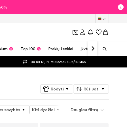
i 60%
LT
mium
Top 100
Prekių ženklai
Įkvėpimas
30 DIENŲ NEMOKAMAS GRĄŽINIMAS
Rodyti
Rūšiuoti
ės savybės
Kiti dydžiai
Sporto šaka
Daugiau filtrų
Ilgis
P