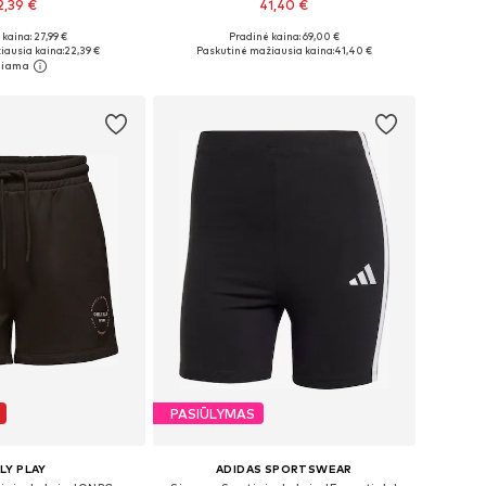
2,39 €
41,40 €
kaina: 27,99 €
Pradinė kaina: 69,00 €
: XS, M, L, XL, XXL
Galimi dydžiai: XS, S, M, L, XL
iausia kaina:
22,39 €
Paskutinė mažiausia kaina:
41,40 €
repšelį
Į krepšelį
PASIŪLYMAS
LY PLAY
ADIDAS SPORTSWEAR