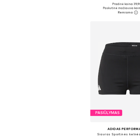
Pradinė kaina: 39,9
Paskutinė mažiausia kain
Į krepšelį
PASIŪLYMAS
ADIDAS PERFORM
Siauras Sportinės kelnė