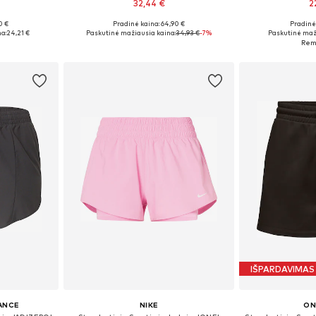
32,44 €
2
0 €
Pradinė kaina: 64,90 €
Pradinė 
M, L, XL
Galimi dydžiai: XS x įprastas ilgis, S x įprastas ilgis, M x įprastas ilgis, L x įprastas ilgis
Galimi dydžiai
a:
24,21 €
Paskutinė mažiausia kaina:
34,93 €
-7%
Paskutinė maž
Į krepšelį
Į k
IŠPARDAVIMAS
ANCE
NIKE
ON