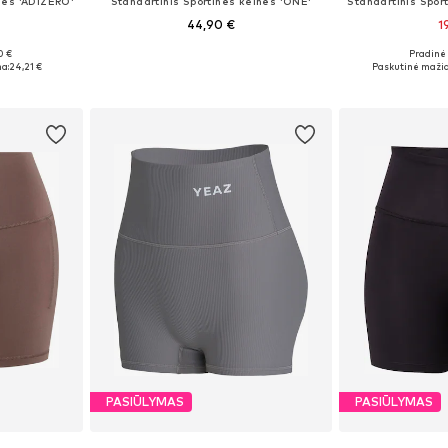
nės 'ADIZERO'
Standartinis Sportinės kelnės 'ONE'
44,90 €
1
0 €
Pradinė 
Galimi dydžiai: XXXS-XXS, XS-S, M-L, XL-XXL
Galimi dydžiai: XS, M, L, XL
Galimi dydž
a:
24,21 €
Paskutinė mažia
Į krepšelį
Į k
PASIŪLYMAS
PASIŪLYMAS