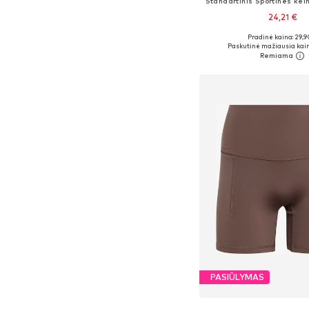
Standartinis Sportinės kel
24,21 €
+
1
Pradinė kaina: 29,9
Paskutinė mažiausia kain
Į krepšelį
PASIŪLYMAS