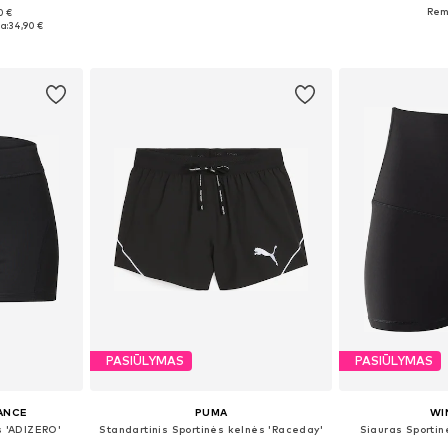
0 €
Galimi dydžiai: XS x įprastas ilgis, S x įprastas ilgis, M x įprastas ilgis, L x įprastas ilgis, XL x įprastas ilgis
Galimi dydžiai: XS, S, M, L, XL
Galimi dydžia
a:
34,90 €
Į krepšelį
Į k
PASIŪLYMAS
PASIŪLYMAS
ANCE
PUMA
WI
s 'ADIZERO'
Standartinis Sportinės kelnės 'Raceday'
Siauras Sporti