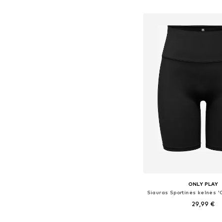
Į krepšelį
ONLY PLAY
29,99 €
Galimi dydžiai: XS, S, 