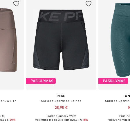
PASIŪLYMAS
PASIŪLYMAS
NIKE
ON
ės 'SWIFT'
Siauras Sportinės kelnės
Siauras Sporti
23,95 €
1
0 €
Pradinė kaina: 47,90 €
Pradinė 
 XL
Galimi dydžiai: XS, S, M, L, XL
Galimi dyd
35,92 €
-50%
Paskutinė mažiausia kaina:
28,74 €
-16%
Paskutinė mažia
Į krepšelį
Į k