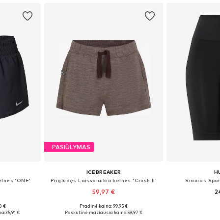
PASIŪLYMAS
ICEBREAKER
H
elnės 'ONE'
Prigludęs Laisvalaikio kelnės 'Crush II'
Siauras Spor
59,97 €
2
0 €
Pradinė kaina: 99,95 €
M, L, XL
Galimi dydžiai: XS, S, M, L, XL
Galimi dydži
na:
35,91 €
Paskutinė mažiausia kaina:
59,97 €