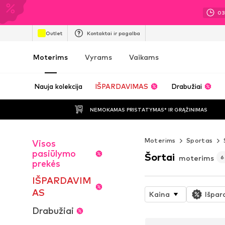
0
Outlet
Kontaktai ir pagalba
Moterims
Vyrams
Vaikams
Nauja kolekcija
IŠPARDAVIMAS
Drabužiai
NEMOKAMAS PRISTATYMAS* IR GRĄŽINIMAS
Moterims
Sportas
Visos
pasiūlymo
Šortai
moterims
6
prekės
IŠPARDAVIM
AS
Kaina
Išpar
Drabužiai