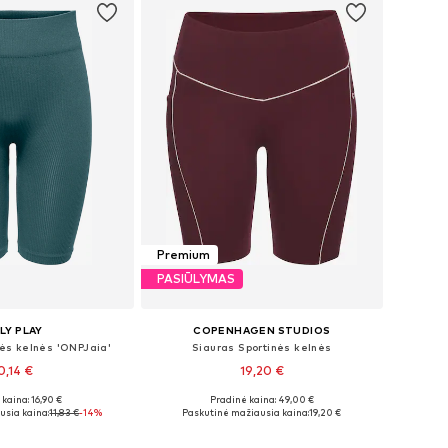
Premium
PASIŪLYMAS
LY PLAY
COPENHAGEN STUDIOS
nės kelnės 'ONPJaia'
Siauras Sportinės kelnės
0,14 €
19,20 €
+
1
kaina: 16,90 €
Pradinė kaina: 49,00 €
žiai: XS-S, S-M
Galimi dydžiai: XS, S, M, L
usia kaina:
11,83 €
-14%
Paskutinė mažiausia kaina:
19,20 €
repšelį
Į krepšelį