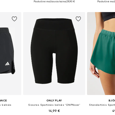
Paskutinė mažiausia kaina:
29,90 €
Paskutinė maži
Į krepšelį
Į k
ANCE
ONLY PLAY
BJÖ
s kelnės
Siauras Sportinės kelnės 'ONPNoon'
14,99 €
4