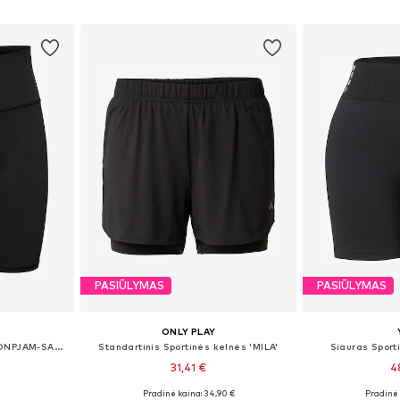
Į krepšelį
Į k
PASIŪLYMAS
PASIŪLYMAS
ONLY PLAY
Siauras Sportinės kelnės 'ONPJAM-SANA-3'
Standartinis Sportinės kelnės 'MILA'
Siauras Sport
31,41 €
4
Pradinė kaina: 34,90 €
Pradinė 
M, L, XL
Galimi dydžiai: XS, S, M, L, XL
Galimi dyd