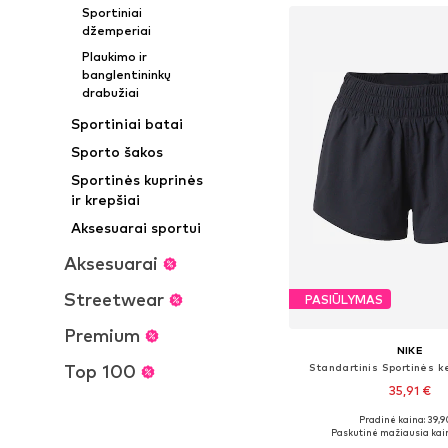
Sportiniai
džemperiai
Plaukimo ir
banglentininkų
drabužiai
Sportiniai batai
Sporto šakos
Sportinės kuprinės
ir krepšiai
Aksesuarai sportui
Aksesuarai
Streetwear
PASIŪLYMAS
Premium
NIKE
Top 100
Standartinis Sportinės k
35,91 €
+
1
Pradinė kaina: 39,9
Galimi dydžiai: XS, S, 
Paskutinė mažiausia kai