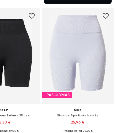
repšelį
PASIŪLYMAS
YEAZ
NIKE
inės kelnės 'Blaze'
Siauras Sportinės kelnės
8,30 €
25,96 €
kaina: 69,00 €
Pradinė kaina: 79,90 €
žiai: S, M, L, XL
Galimi dydžiai: XS, M, L, XL