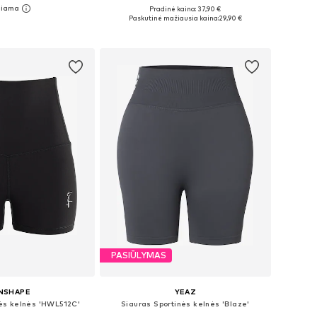
Pradinė kaina: 37,90 €
i: S, M, L, XL, XXL
Galimi dydžiai: XS, S, M, L, XL
Paskutinė mažiausia kaina:
29,90 €
repšelį
Į krepšelį
PASIŪLYMAS
NSHAPE
YEAZ
nės kelnės 'HWL512C'
Siauras Sportinės kelnės 'Blaze'