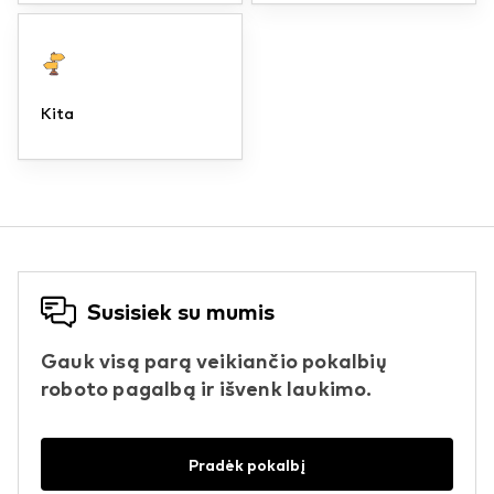
Kita
Susisiek su mumis
Gauk visą parą veikiančio pokalbių
roboto pagalbą ir išvenk laukimo.
Pradėk pokalbį