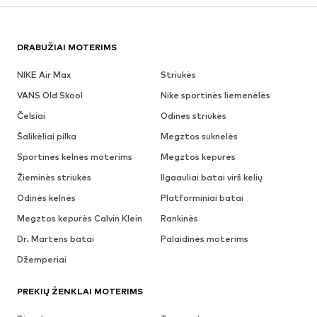
DRABUŽIAI MOTERIMS
NIKE Air Max
Striukės
VANS Old Skool
Nike sportinės liemenėlės
Čelsiai
Odinės striukės
Šalikėliai pilka
Megztos suknelės
Sportinės kelnės moterims
Megztos kepurės
Žieminės striukės
Ilgaauliai batai virš kelių
Odinės kelnės
Platforminiai batai
Megztos kepurės Calvin Klein
Rankinės
Dr. Martens batai
Palaidinės moterims
Džemperiai
PREKIŲ ŽENKLAI MOTERIMS