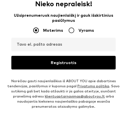
Nieko nepraleisk!
Užsiprenumeruok naujienlaiškį ir gauk išskirtinius
pasiūlymus
Moterims
Vyrams
Tavo el. pašto adresas
Registruotis
Norėčiau gauti naujienlaiškius iš ABOUT YOU apie dabartines
tendencijas, pasiūlymus ir kuponus pagal
Privatumo politika
. Savo
sutikimą gali bet kada atšaukti ir jis galios ateityje, siunčiant
pranešimą adresu
klientuaptarnavimas@aboutyou.lt
arba
naudojantis kiekvieno naujienlaiškio pabaigoje esančia
prenumeratos atsisakymo galimybe.