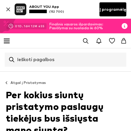
ABOUT YOU App
Į programėlę
(152 700)
Finalinis vasaros išpardavimas:
01
D.
16
H
12
M
45
S
Pasiūlymai su nuolaida iki 60%
Ieškoti pagalbos
Atgal į
Pristatymas
Per kokius siuntų
pristatymo paslaugų
tiekėjus bus išsiųsta
mano siunta?