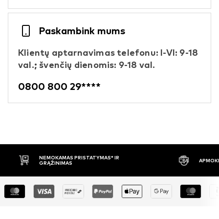
Paskambink mums
Klientų aptarnavimas telefonu: I-VI: 9-18
val.; švenčių dienomis: 9-18 val.
0800 800 29****
NEMOKAMAS PRISTATYMAS* IR
APMOKĖ
GRĄŽINIMAS