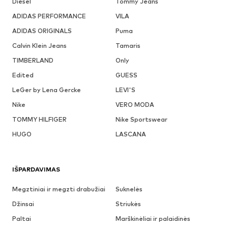
Diesel
Tommy Jeans
ADIDAS PERFORMANCE
VILA
ADIDAS ORIGINALS
Puma
Calvin Klein Jeans
Tamaris
TIMBERLAND
Only
Edited
GUESS
LeGer by Lena Gercke
LEVI'S
Nike
VERO MODA
TOMMY HILFIGER
Nike Sportswear
HUGO
LASCANA
IŠPARDAVIMAS
Megztiniai ir megzti drabužiai
Suknelės
Džinsai
Striukės
Paltai
Marškinėliai ir palaidinės