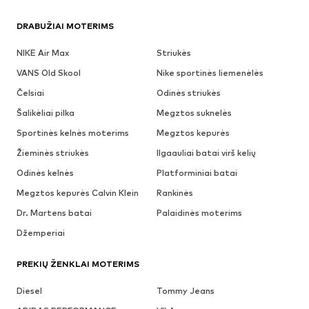
DRABUŽIAI MOTERIMS
NIKE Air Max
Striukės
VANS Old Skool
Nike sportinės liemenėlės
Čelsiai
Odinės striukės
Šalikėliai pilka
Megztos suknelės
Sportinės kelnės moterims
Megztos kepurės
Žieminės striukės
Ilgaauliai batai virš kelių
Odinės kelnės
Platforminiai batai
Megztos kepurės Calvin Klein
Rankinės
Dr. Martens batai
Palaidinės moterims
Džemperiai
PREKIŲ ŽENKLAI MOTERIMS
Diesel
Tommy Jeans