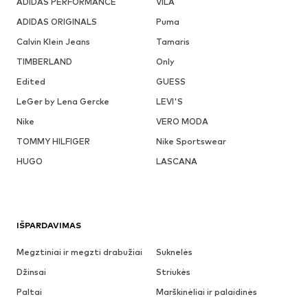
ADIDAS PERFORMANCE
VILA
ADIDAS ORIGINALS
Puma
Calvin Klein Jeans
Tamaris
TIMBERLAND
Only
Edited
GUESS
LeGer by Lena Gercke
LEVI'S
Nike
VERO MODA
TOMMY HILFIGER
Nike Sportswear
HUGO
LASCANA
IŠPARDAVIMAS
Megztiniai ir megzti drabužiai
Suknelės
Džinsai
Striukės
Paltai
Marškinėliai ir palaidinės