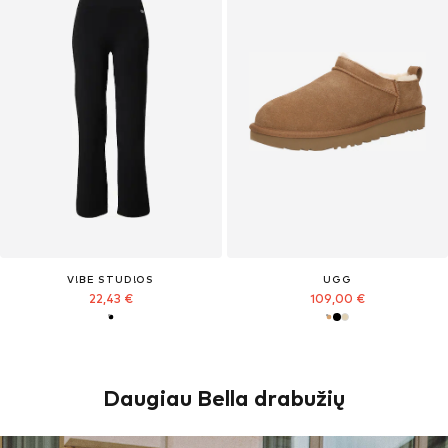
V!BE STUD!OS
UGG
22,43 €
109,00 €
Daugiau Bella drabužių