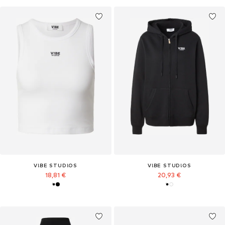
V!BE STUD!OS
V!BE STUD!OS
18,81 €
20,93 €