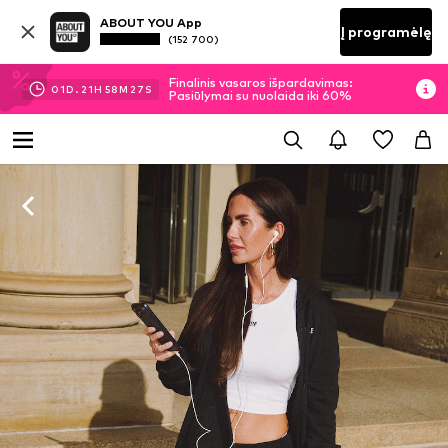
ABOUT YOU App
Į programėlę
(152 700)
Finalinis vasaros išpardavimas:
01
D.
21
H
58
M
25
S
Pasiūlymai su nuolaida iki 60%