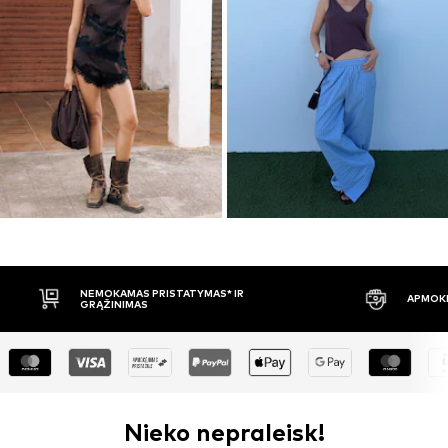
APMOKĖJIMAS PRISTAČIUS
30 DIENŲ 
Nieko nepraleisk!