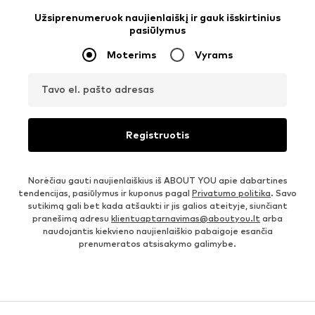
Užsiprenumeruok naujienlaiškį ir gauk išskirtinius
pasiūlymus
Moterims
Vyrams
Tavo el. pašto adresas
Registruotis
Norėčiau gauti naujienlaiškius iš ABOUT YOU apie dabartines
tendencijas, pasiūlymus ir kuponus pagal
Privatumo politika
. Savo
sutikimą gali bet kada atšaukti ir jis galios ateityje, siunčiant
pranešimą adresu
klientuaptarnavimas@aboutyou.lt
arba
naudojantis kiekvieno naujienlaiškio pabaigoje esančia
prenumeratos atsisakymo galimybe.