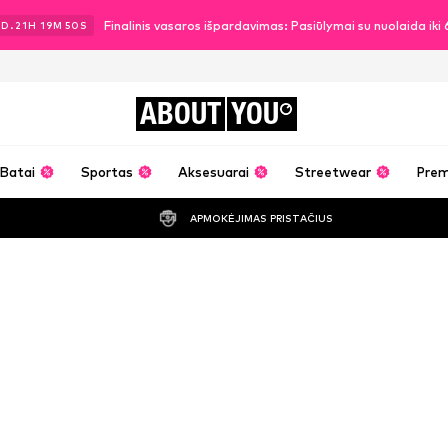
Finalinis vasaros išpardavimas: Pasiūlymai su nuolaida ik
1
D.
21
H
19
M
49
S
ABOUT
YOU
Batai
Sportas
Aksesuarai
Streetwear
Pre
APMOKĖJIMAS PRISTAČIUS
Chryssanthi d