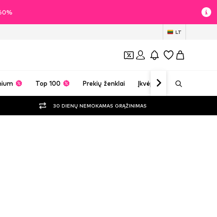
i 60%
LT
mium
Top 100
Prekių ženklai
Įkvėpimas
30 DIENŲ NEMOKAMAS GRĄŽINIMAS
rabužiai