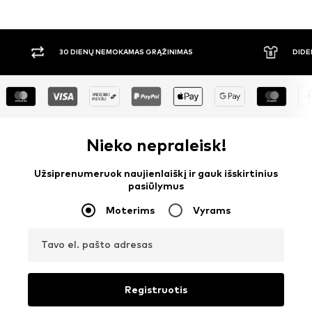
30 DIENŲ NEMOKAMAS GRĄŽINIMAS
DIDE
Nieko nepraleisk!
Užsiprenumeruok naujienlaiškį ir gauk išskirtinius
pasiūlymus
Moterims
Vyrams
Tavo el. pašto adresas
Registruotis