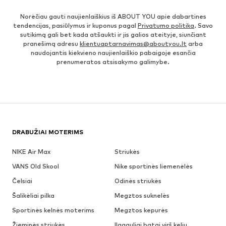
Norėčiau gauti naujienlaiškius iš ABOUT YOU apie dabartines
tendencijas, pasiūlymus ir kuponus pagal
Privatumo politika
. Savo
sutikimą gali bet kada atšaukti ir jis galios ateityje, siunčiant
pranešimą adresu
klientuaptarnavimas@aboutyou.lt
arba
naudojantis kiekvieno naujienlaiškio pabaigoje esančia
prenumeratos atsisakymo galimybe.
DRABUŽIAI MOTERIMS
NIKE Air Max
Striukės
VANS Old Skool
Nike sportinės liemenėlės
Čelsiai
Odinės striukės
Šalikėliai pilka
Megztos suknelės
Sportinės kelnės moterims
Megztos kepurės
Žieminės striukės
Ilgaauliai batai virš kelių