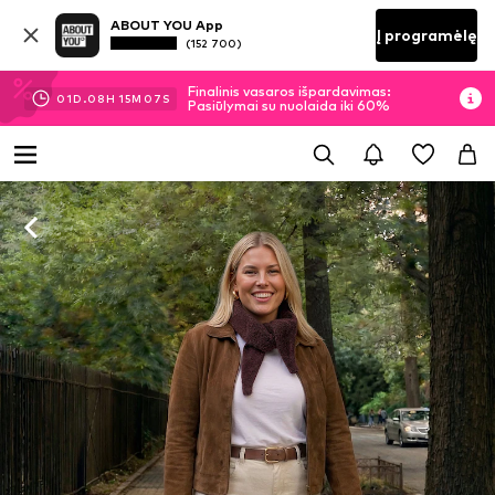
ABOUT YOU App
Į programėlę
(152 700)
Finalinis vasaros išpardavimas:
01
D.
08
H
15
M
06
S
Pasiūlymai su nuolaida iki 60%