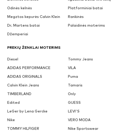
Odinės kelnės
Platforminiai batai
Megztos kepurės Calvin Klein
Rankinės
Dr. Martens batai
Palaidinės moterims
Džemperiai
PREKIŲ ŽENKLAI MOTERIMS
Diesel
Tommy Jeans
ADIDAS PERFORMANCE
VILA
ADIDAS ORIGINALS
Puma
Calvin Klein Jeans
Tamaris
TIMBERLAND
Only
Edited
GUESS
LeGer by Lena Gercke
LEVI'S
Nike
VERO MODA
TOMMY HILFIGER
Nike Sportswear