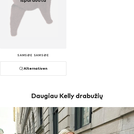
Išparduota
SAMSØE SAMSØE
Alternativen
Daugiau Kelly drabužių