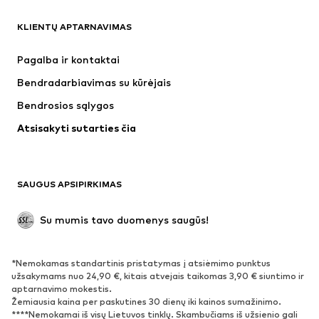
DRABUŽIAI
KLIENTŲ APTARNAVIMAS
Naujienos
Šiuo metu paklausu
Suknelės
Džinsai
Pagalba ir kontaktai
Marškinėliai ir palaidinės
Kelnės
Bendradarbiavimas su kūrėjais
Striukės
Megztiniai ir megzti drabužiai
Bendrosios sąlygos
Apatiniai
Palaidinės ir tunikos
Atsisakyti sutarties čia
Paltai
Sijonai
Maudymosi drabužiai
Džemperiai
Švarkai
Kombinezonai
SAUGUS APSIPIRKIMAS
Dideli dydžiai
Drabužiai nėščiosioms
Proginiai
Išskirtiniai
Su mumis tavo duomenys saugūs!
Antrinis panaudojimas
*Nemokamas standartinis pristatymas į atsiėmimo punktus
BATAI
užsakymams nuo 24,90 €, kitais atvejais taikomas 3,90 € siuntimo ir
aptarnavimo mokestis.
Naujienos
Šiuo metu paklausu
Žemiausia kaina per paskutines 30 dienų iki kainos sumažinimo.
****Nemokamai iš visų Lietuvos tinklų. Skambučiams iš užsienio gali
Sportbačiai
Aulinukai