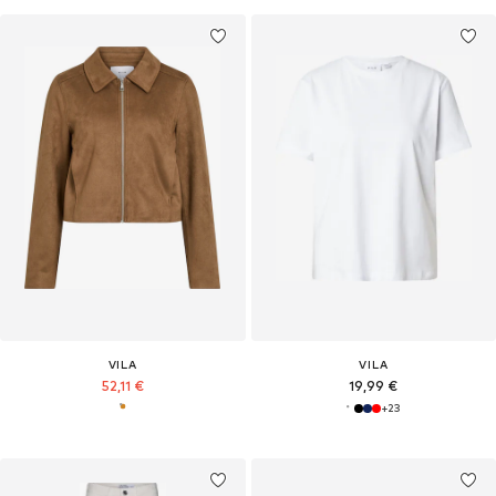
VILA
VILA
52,11 €
19,99 €
+
23