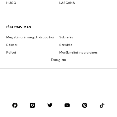
HUGO
LASCANA
IŠPARDAVIMAS
Megztiniai ir megzti drabužiai
Suknelės
Džinsai
Striukės
Paltai
Marškinėliai ir palaidinės
Daugiau
Kelnės
Apatiniai
Sijonai
Palaidinės ir tunikos
Džemperiai
Švarkai
Maudymosi drabužiai
Kombinezonai
Dideli dydžiai
Drabužiai nėščiosioms
Batai
Sportas
Aksesuarai
Premium