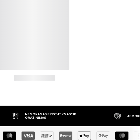
NEMOKAMAS PRISTATYMAS* IR
APMOKĖ
GRĄŽINIMAS