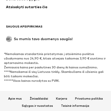
Apatiniai
Palaidinės ir tunikos
Atsisakyti sutarties čia
Paltai
Sijonai
Maudymosi drabužiai
Džemperiai
Švarkai
Kombinezonai
SAUGUS APSIPIRKIMAS
Dideli dydžiai
Drabužiai nėščiosioms
Proginiai
Išskirtiniai
Su mumis tavo duomenys saugūs!
Antrinis panaudojimas
*Nemokamas standartinis pristatymas į atsiėmimo punktus
BATAI
užsakymams nuo 24,90 €, kitais atvejais taikomas 3,90 € siuntimo ir
aptarnavimo mokestis.
Naujienos
Šiuo metu paklausu
Žemiausia kaina per paskutines 30 dienų iki kainos sumažinimo.
****Nemokamai iš visų Lietuvos tinklų. Skambučiams iš užsienio gali
Sportbačiai
Aulinukai
būti taikomi mokesčiai.
Batai su kulniukais
Auliniai batai
******Visos kainos nurodytos su PVM.
Basutės ir šlepetės
Bateliai
Sportiniai batai
Balerinos
Apie mus
Žiniasklaidai
Karjera
Privatumo politika
Įsispiriami bateliai
Šlepetės
Sąlygos ir nuostatos
Teisinė informacija
Išskirtiniai