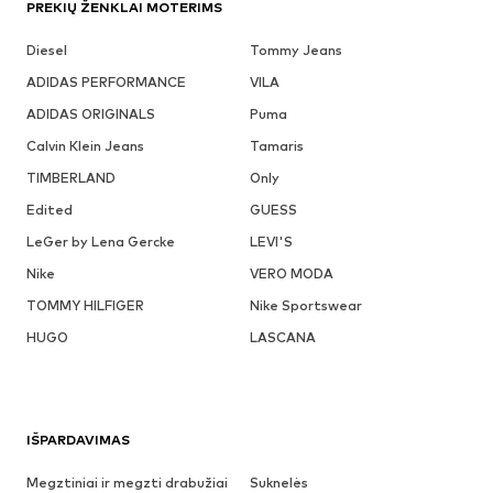
PREKIŲ ŽENKLAI MOTERIMS
Diesel
Tommy Jeans
ADIDAS PERFORMANCE
VILA
ADIDAS ORIGINALS
Puma
Calvin Klein Jeans
Tamaris
TIMBERLAND
Only
Edited
GUESS
LeGer by Lena Gercke
LEVI'S
Nike
VERO MODA
TOMMY HILFIGER
Nike Sportswear
HUGO
LASCANA
IŠPARDAVIMAS
Megztiniai ir megzti drabužiai
Suknelės