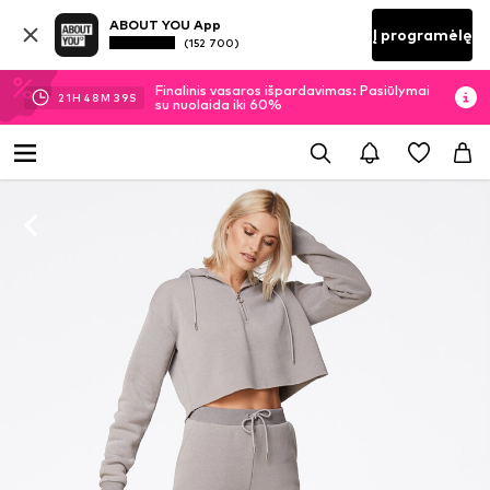
ABOUT YOU App
Į programėlę
(152 700)
Finalinis vasaros išpardavimas: Pasiūlymai
21
H
48
M
38
S
su nuolaida iki 60%