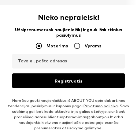
Nieko nepraleisk!
Užsiprenumeruok naujienlaiškį ir gauk išskirtinius
pasiūlymus
Moterims
Vyrams
Tavo el. pašto adresas
Registruotis
Norėčiau gauti naujienlaiškius iš ABOUT YOU apie dabartines
tendencijas, pasiūlymus ir kuponus pagal
Privatumo politika
. Savo
sutikimą gali bet kada atšaukti ir jis galios ateityje, siunčiant
pranešimą adresu
klientuaptarnavimas@aboutyou.lt
arba
naudojantis kiekvieno naujienlaiškio pabaigoje esančia
prenumeratos atsisakymo galimybe.