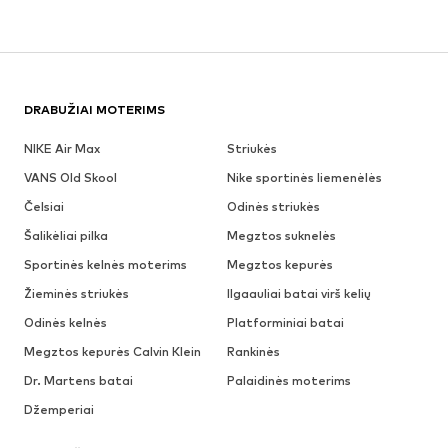
DRABUŽIAI MOTERIMS
NIKE Air Max
Striukės
VANS Old Skool
Nike sportinės liemenėlės
Čelsiai
Odinės striukės
Šalikėliai pilka
Megztos suknelės
Sportinės kelnės moterims
Megztos kepurės
Žieminės striukės
Ilgaauliai batai virš kelių
Odinės kelnės
Platforminiai batai
Megztos kepurės Calvin Klein
Rankinės
Dr. Martens batai
Palaidinės moterims
Džemperiai