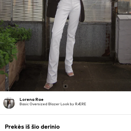
Lorena Rae
Basic Oversized Blazer Look by RÆRE
Prekės iš šio derinio