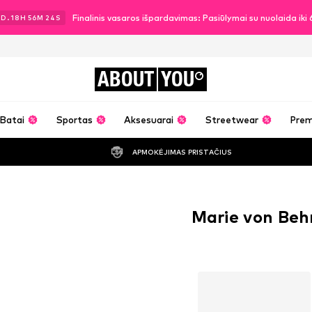
Finalinis vasaros išpardavimas: Pasiūlymai su nuolaida ik
2
D.
18
H
56
M
23
S
ABOUT
YOU
Batai
Sportas
Aksesuarai
Streetwear
Pre
APMOKĖJIMAS PRISTAČIUS
Marie von Beh