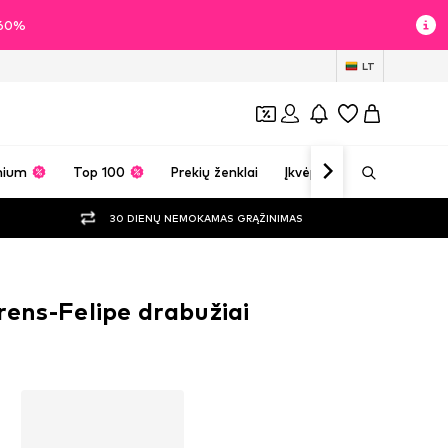
i 60%
LT
mium
Top 100
Prekių ženklai
Įkvėpimas
30 DIENŲ NEMOKAMAS GRĄŽINIMAS
rens-Felipe drabužiai