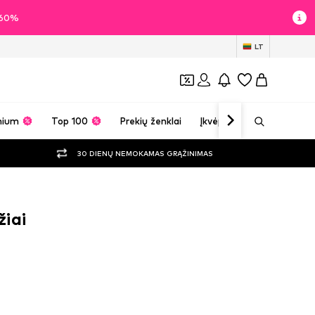
i 60%
LT
mium
Top 100
Prekių ženklai
Įkvėpimas
30 DIENŲ NEMOKAMAS GRĄŽINIMAS
iai