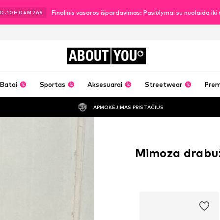
Finalinis vasaros išpardavimas: Pasiūlymai su nuolaida ik
D.
10
H
04
M
25
S
ABOUT
YOU
Batai
Sportas
Aksesuarai
Streetwear
Pre
APMOKĖJIMAS PRISTAČIUS
Mimoza drabuž