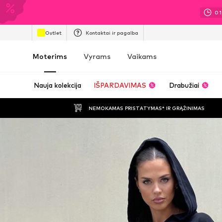
01
Outlet
Kontaktai ir pagalba
Moterims
Vyrams
Vaikams
Nauja kolekcija
IŠPARDAVIMAS
Drabužiai
NEMOKAMAS PRISTATYMAS* IR GRĄŽINIMAS