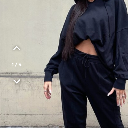
1
/
4