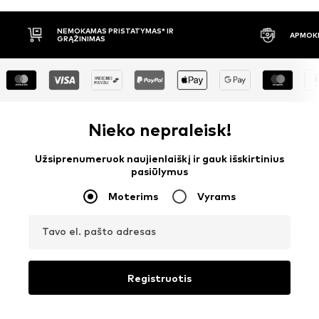
APMOKĖJIMAS PRISTAČIUS
30 DIENŲ 
Nieko nepraleisk!
Užsiprenumeruok naujienlaiškį ir gauk išskirtinius
pasiūlymus
Moterims
Vyrams
Tavo el. pašto adresas
Registruotis