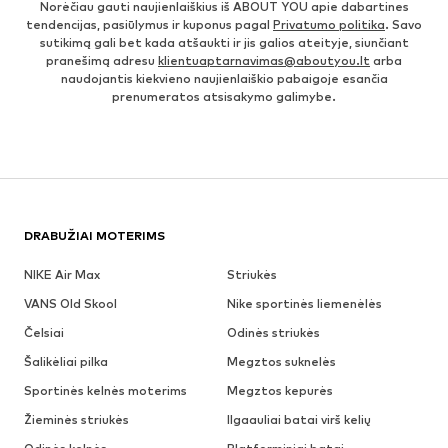
Norėčiau gauti naujienlaiškius iš ABOUT YOU apie dabartines
tendencijas, pasiūlymus ir kuponus pagal
Privatumo politika
. Savo
sutikimą gali bet kada atšaukti ir jis galios ateityje, siunčiant
pranešimą adresu
klientuaptarnavimas@aboutyou.lt
arba
naudojantis kiekvieno naujienlaiškio pabaigoje esančia
prenumeratos atsisakymo galimybe.
DRABUŽIAI MOTERIMS
NIKE Air Max
Striukės
VANS Old Skool
Nike sportinės liemenėlės
Čelsiai
Odinės striukės
Šalikėliai pilka
Megztos suknelės
Sportinės kelnės moterims
Megztos kepurės
Žieminės striukės
Ilgaauliai batai virš kelių