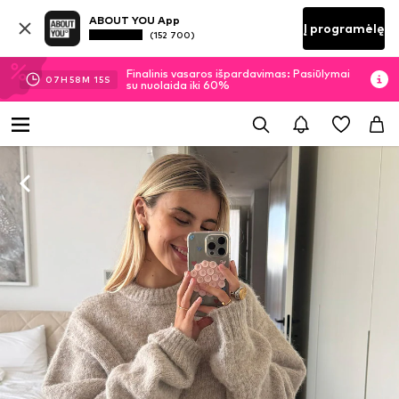
ABOUT YOU App
Į programėlę
(152 700)
Finalinis vasaros išpardavimas: Pasiūlymai
07
H
58
M
15
S
su nuolaida iki 60%