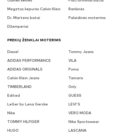
Odinės kelnės
Platforminiai batai
Megztos kepurės Calvin Klein
Rankinės
Dr. Martens batai
Palaidinės moterims
Džemperiai
PREKIŲ ŽENKLAI MOTERIMS
Diesel
Tommy Jeans
ADIDAS PERFORMANCE
VILA
ADIDAS ORIGINALS
Puma
Calvin Klein Jeans
Tamaris
TIMBERLAND
Only
Edited
GUESS
LeGer by Lena Gercke
LEVI'S
Nike
VERO MODA
TOMMY HILFIGER
Nike Sportswear
HUGO
LASCANA