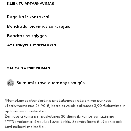
KLIENTŲ APTARNAVIMAS
Naujienos
Šiuo metu paklausu
Suknelės
Džinsai
Pagalba ir kontaktai
Marškinėliai ir palaidinės
Kelnės
Bendradarbiavimas su kūrėjais
Striukės
Megztiniai ir megzti drabužiai
Bendrosios sąlygos
Apatiniai
Palaidinės ir tunikos
Atsisakyti sutarties čia
Paltai
Sijonai
Maudymosi drabužiai
Džemperiai
Švarkai
Kombinezonai
SAUGUS APSIPIRKIMAS
Dideli dydžiai
Drabužiai nėščiosioms
Proginiai
Išskirtiniai
Su mumis tavo duomenys saugūs!
Antrinis panaudojimas
*Nemokamas standartinis pristatymas į atsiėmimo punktus
BATAI
užsakymams nuo 24,90 €, kitais atvejais taikomas 3,90 € siuntimo ir
aptarnavimo mokestis.
Naujienos
Šiuo metu paklausu
Žemiausia kaina per paskutines 30 dienų iki kainos sumažinimo.
****Nemokamai iš visų Lietuvos tinklų. Skambučiams iš užsienio gali
Sportbačiai
Aulinukai
būti taikomi mokesčiai.
Batai su kulniukais
Auliniai batai