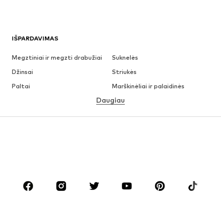
IŠPARDAVIMAS
Megztiniai ir megzti drabužiai
Suknelės
Džinsai
Striukės
Paltai
Marškinėliai ir palaidinės
Daugiau
Kelnės
Apatiniai
Sijonai
Palaidinės ir tunikos
Džemperiai
Švarkai
Maudymosi drabužiai
Kombinezonai
Dideli dydžiai
Drabužiai nėščiosioms
Batai
Sportas
Aksesuarai
Premium
DRABUŽIAI