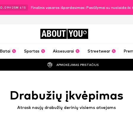
Finalinis vasaros išpardavimas: Pasiūlymai su nuolaida ik
2
D.
09
H
25
M
38
S
ABOUT
YOU
Batai
Sportas
Aksesuarai
Streetwear
Pre
APMOKĖJIMAS PRISTAČIUS
Drabužių įkvėpimas
Atrask naujų drabužių derinių visiems atvejams