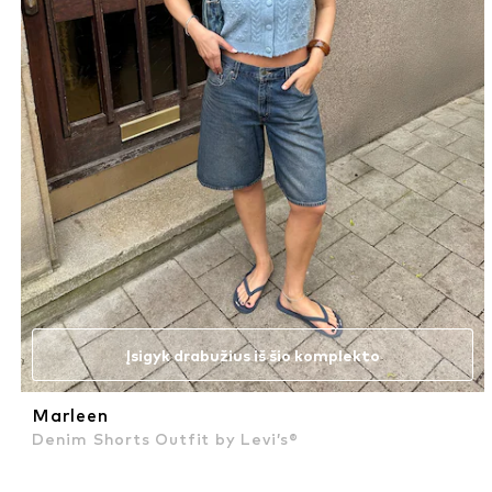
Įsigyk drabužius iš šio komplekto
Marleen
Denim Shorts Outfit by Levi’s®