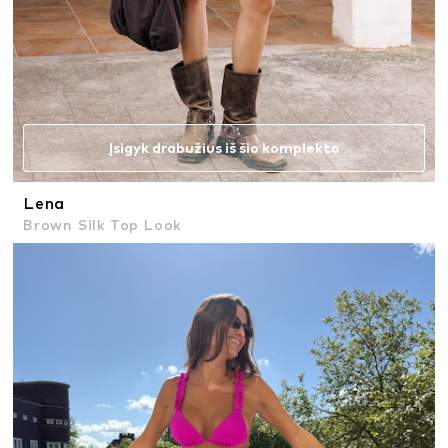
Įsigyk drabužius iš šio komplekto
Lena
Brown Silk Top Look