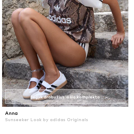
Įsigyk drabužius iš šio komplekto
Anna
Sunseeker Look by adidas Originals