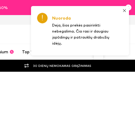
i 60%
Nuoroda
LT
Deja, šios prekės pasirinkti
nebegalima. Čia rasi ir daugiau
įspūdingų ir patrauklių drabužių
idėjų.
mium
Top 100
Prekių ženklai
Įkvėpimas
30 DIENŲ NEMOKAMAS GRĄŽINIMAS