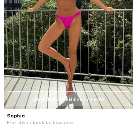
Įsigyk drabužius iš šio komplekto
Sophia
Pink Bikini Look by Lascana