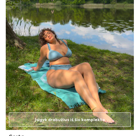
Įsigyk drabužius iš šio komplekto