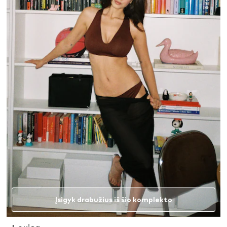
Įsigyk drabužius iš šio komplekto