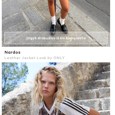
Įsigyk drabužius iš šio komplekto
Nardos
Leather Jacket Look by ONLY