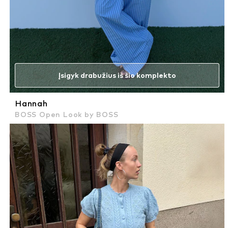
Įsigyk drabužius iš šio komplekto
Hannah
BOSS Open Look by BOSS