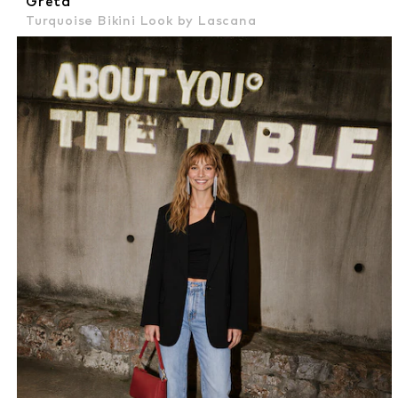
Greta
Turquoise Bikini Look by Lascana