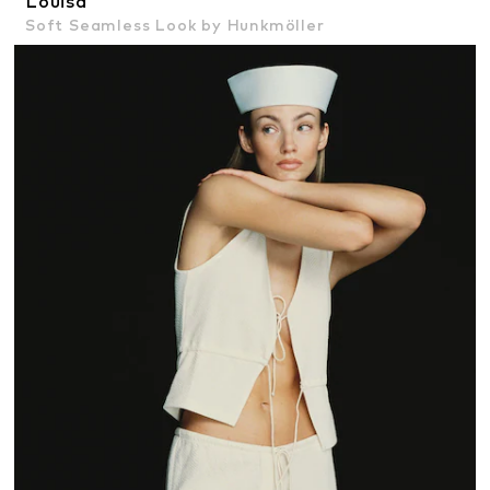
Louisa
Soft Seamless Look by Hunkmöller