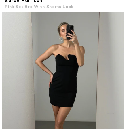
Sarah Harrison
Pink Set Bra With Shorts Look