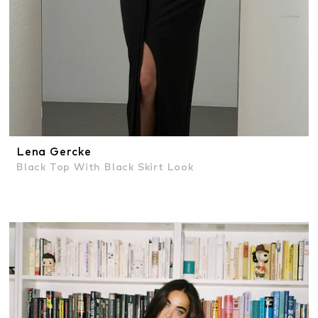
Lena Gercke
Black Top With Black Skirt Look