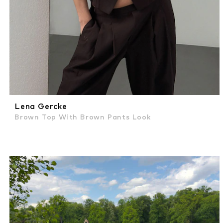
Lena Gercke
Brown Top With Brown Pants Look