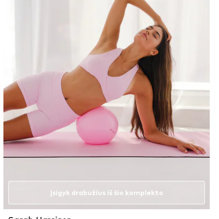
Įsigyk drabužius iš šio komplekto