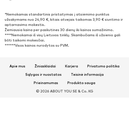
Antrinis panaudojimas
*Nemokamas standartinis pristatymas į atsiėmimo punktus
BATAI
užsakymams nuo 24,90 €, kitais atvejais taikomas 3,90 € siuntimo ir
aptarnavimo mokestis.
Naujienos
Šiuo metu paklausu
Žemiausia kaina per paskutines 30 dienų iki kainos sumažinimo.
****Nemokamai iš visų Lietuvos tinklų. Skambučiams iš užsienio gali
Sportbačiai
Aulinukai
būti taikomi mokesčiai.
Batai su kulniukais
Auliniai batai
******Visos kainos nurodytos su PVM.
Basutės ir šlepetės
Bateliai
Sportiniai batai
Balerinos
Apie mus
Žiniasklaidai
Karjera
Privatumo politika
Įsispiriami bateliai
Šlepetės
Sąlygos ir nuostatos
Teisinė informacija
Išskirtiniai
Prieinamumas
Produkto sauga
SPORTAS
© 2026 ABOUT YOU SE & Co. KG
Sportiniai drabužiai
Sporto šakos
Sportiniai batai
Sportinės kuprinės ir krepšiai
Aksesuarai sportui