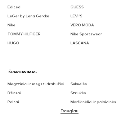
Edited
GUESS
LeGer by Lena Gercke
LEVI'S
Nike
VERO MODA
TOMMY HILFIGER
Nike Sportswear
HUGO
LASCANA
IŠPARDAVIMAS
Megztiniai ir megzti drabužiai
Suknelės
Džinsai
Striukės
Paltai
Marškinėliai ir palaidinės
Daugiau
Kelnės
Apatiniai
Sijonai
Palaidinės ir tunikos
Džemperiai
Švarkai
Maudymosi drabužiai
Kombinezonai