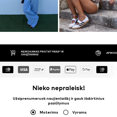
APMOKĖJIMAS PRISTAČIUS
30 DIENŲ 
Nieko nepraleisk!
Užsiprenumeruok naujienlaiškį ir gauk išskirtinius
pasiūlymus
Moterims
Vyrams