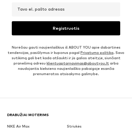
Tavo el. pašto adresas
Registruotis
Norėčiau gauti naujienlaiškius iš ABOUT YOU apie dabartines
tendencijas, pasiūlymus ir kuponus pagal
Privatumo politika
. Savo
sutikimą gali bet kada atšaukti ir jis galios ateityje, siunčiant
pranešimą adresu
klientuaptarnavimas@aboutyou.lt
arba
naudojantis kiekvieno naujienlaiškio pabaigoje esančia
prenumeratos atsisakymo galimybe.
DRABUŽIAI MOTERIMS
NIKE Air Max
Striukės