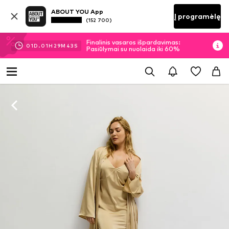
ABOUT YOU App
Į programėlę
(152 700)
Finalinis vasaros išpardavimas:
01
D.
01
H
29
M
42
S
Pasiūlymai su nuolaida iki 60%