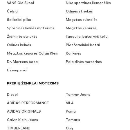
VANS Old Skool
Nike sportinės liemenėlės
Čelsiai
Odinės striukės
Šalikėliai pilka
Megztos suknelės
Sportinės kelnės moterims
Megztos kepurės
Žieminės striukės
Ilgaauliai batai virš kelių
Odinės kelnės
Platforminiai batai
Megztos kepurės Calvin Klein
Rankinės
Dr. Martens batai
Palaidinės moterims
Džemperiai
PREKIŲ ŽENKLAI MOTERIMS
Diesel
Tommy Jeans
ADIDAS PERFORMANCE
VILA
ADIDAS ORIGINALS
Puma
Calvin Klein Jeans
Tamaris
TIMBERLAND
Only