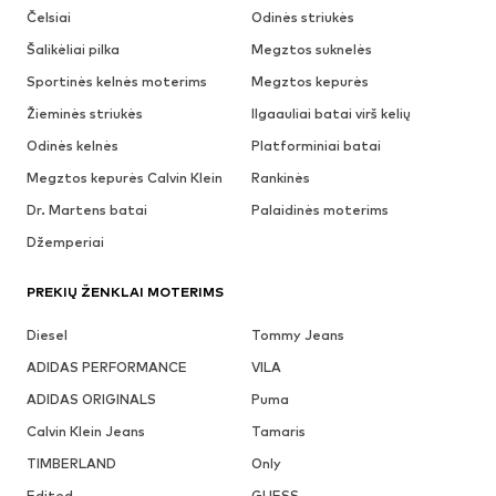
Čelsiai
Odinės striukės
Šalikėliai pilka
Megztos suknelės
Sportinės kelnės moterims
Megztos kepurės
Žieminės striukės
Ilgaauliai batai virš kelių
Odinės kelnės
Platforminiai batai
Megztos kepurės Calvin Klein
Rankinės
Dr. Martens batai
Palaidinės moterims
Džemperiai
PREKIŲ ŽENKLAI MOTERIMS
Diesel
Tommy Jeans
ADIDAS PERFORMANCE
VILA
ADIDAS ORIGINALS
Puma
Calvin Klein Jeans
Tamaris
TIMBERLAND
Only
Edited
GUESS