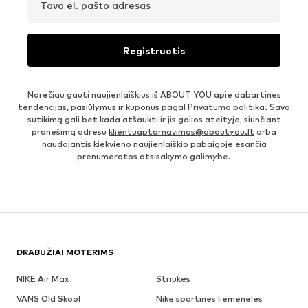
Tavo el. pašto adresas
Registruotis
Norėčiau gauti naujienlaiškius iš ABOUT YOU apie dabartines
tendencijas, pasiūlymus ir kuponus pagal
Privatumo politika
. Savo
sutikimą gali bet kada atšaukti ir jis galios ateityje, siunčiant
pranešimą adresu
klientuaptarnavimas@aboutyou.lt
arba
naudojantis kiekvieno naujienlaiškio pabaigoje esančia
prenumeratos atsisakymo galimybe.
DRABUŽIAI MOTERIMS
NIKE Air Max
Striukės
VANS Old Skool
Nike sportinės liemenėlės