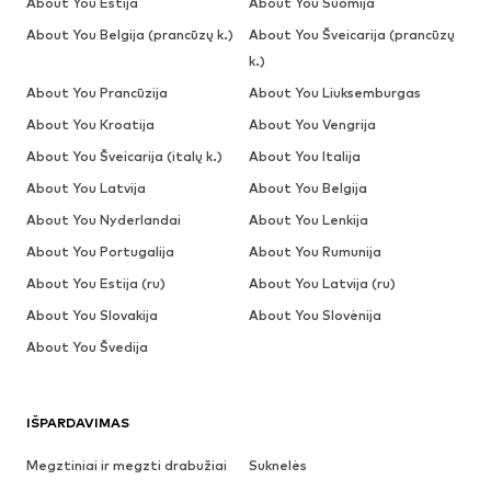
About You Estija
About You Suomija
About You Belgija (prancūzų k.)
About You Šveicarija (prancūzų
k.)
About You Prancūzija
About You Liuksemburgas
About You Kroatija
About You Vengrija
About You Šveicarija (italų k.)
About You Italija
About You Latvija
About You Belgija
About You Nyderlandai
About You Lenkija
About You Portugalija
About You Rumunija
About You Estija (ru)
About You Latvija (ru)
About You Slovakija
About You Slovėnija
About You Švedija
IŠPARDAVIMAS
Megztiniai ir megzti drabužiai
Suknelės