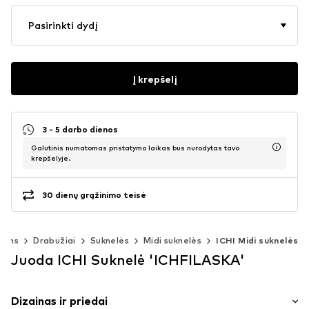
Pasirinkti dydį
Į krepšelį
3 - 5 darbo dienos
Galutinis numatomas pristatymo laikas bus nurodytas tavo
krepšelyje.
30 dienų grąžinimo teisė
rims
Drabužiai
Suknelės
Midi suknelės
ICHI Midi suknelės
Juoda ICHI Suknelė 'ICHFILASKA'
Dizainas ir priedai