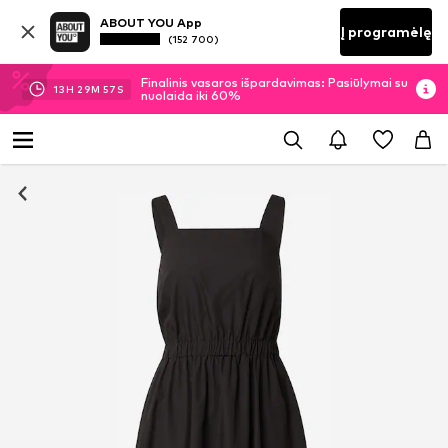
ABOUT YOU App
Į programėlę
(152 700)
Finalinis vasaros išpardavimas: Pasiūlymai su
13
H
29
M
57
S
nuolaida iki 60%