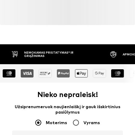
NEMOKAMAS PRISTATYMAS* IR
APMOKĖ
GRĄŽINIMAS
Nieko nepraleisk!
Užsiprenumeruok naujienlaiškį ir gauk išskirtinius
pasiūlymus
Moterims
Vyrams