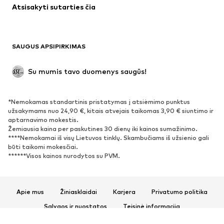
Atsisakyti sutarties čia
Paltai
Sijonai
Maudymosi drabužiai
Džemperiai
Švarkai
Kombinezonai
SAUGUS APSIPIRKIMAS
Dideli dydžiai
Drabužiai nėščiosioms
Proginiai
Išskirtiniai
Su mumis tavo duomenys saugūs!
Antrinis panaudojimas
*Nemokamas standartinis pristatymas į atsiėmimo punktus
BATAI
užsakymams nuo 24,90 €, kitais atvejais taikomas 3,90 € siuntimo ir
aptarnavimo mokestis.
Naujienos
Šiuo metu paklausu
Žemiausia kaina per paskutines 30 dienų iki kainos sumažinimo.
****Nemokamai iš visų Lietuvos tinklų. Skambučiams iš užsienio gali
Sportbačiai
Aulinukai
būti taikomi mokesčiai.
Batai su kulniukais
Auliniai batai
******Visos kainos nurodytos su PVM.
Basutės ir šlepetės
Bateliai
Sportiniai batai
Balerinos
Apie mus
Žiniasklaidai
Karjera
Privatumo politika
Įsispiriami bateliai
Šlepetės
Sąlygos ir nuostatos
Teisinė informacija
Išskirtiniai
Prieinamumas
Produkto sauga