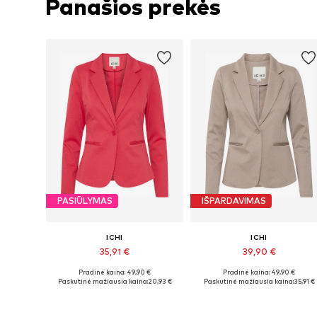
Panašios prekės
PASIŪLYMAS
IŠPARDAVIMAS
ICHI
ICHI
35,91 €
39,90 €
Pradinė kaina: 49,90 €
Pradinė kaina: 49,90 €
Galimi dydžiai: 34, 36, 38, 40, 44
Galimi dydžiai: 34, 36, 3
Paskutinė mažiausia kaina:
20,93 €
Paskutinė mažiausia kaina:
35,91 €
Į krepšelį
Į krepšelį