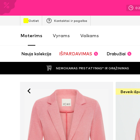
0
Outlet
Kontaktai ir pagalba
Moterims
Vyrams
Vaikams
Nauja kolekcija
IŠPARDAVIMAS
Drabužiai
NEMOKAMAS PRISTATYMAS* IR GRĄŽINIMAS
Beveik iš