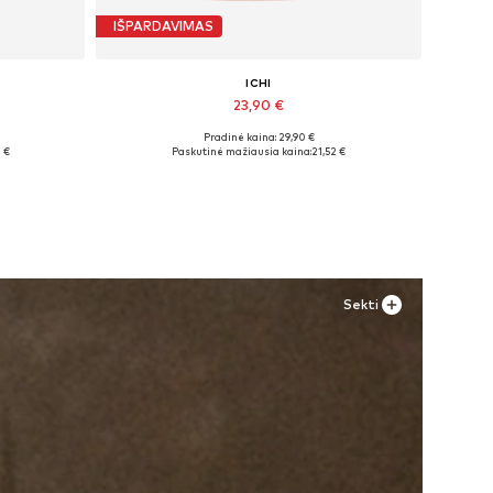
IŠPARDAVIMAS
ICHI
23,90 €
Pradinė kaina: 29,90 €
 XXL
Galimi dydžiai: 34, 36, 38, 40, 42, 44
 €
Paskutinė mažiausia kaina:
21,52 €
Į krepšelį
Sekti