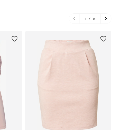
1
/
8