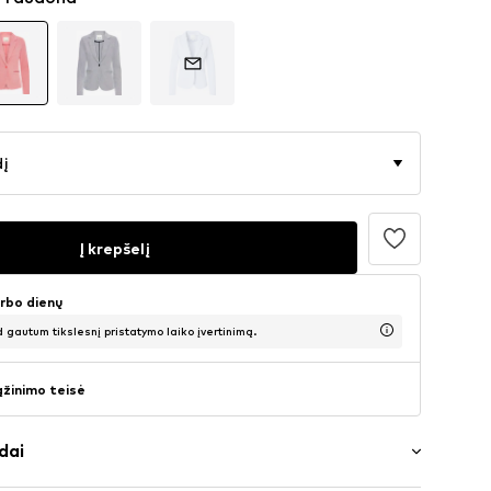
dį
Į krepšelį
arbo dienų
d gautum tikslesnį pristatymo laiko įvertinimą.
ąžinimo teisė
dai