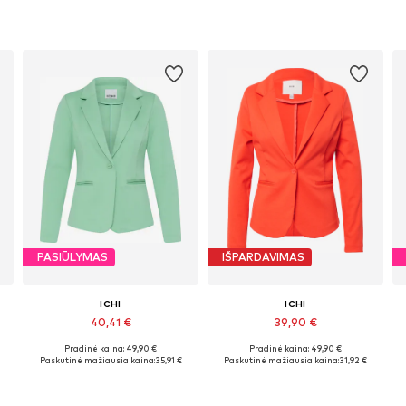
PASIŪLYMAS
IŠPARDAVIMAS
ICHI
ICHI
40,41 €
39,90 €
Pradinė kaina: 49,90 €
Pradinė kaina: 49,90 €
8, 40, 42, 44
Galimi dydžiai: 36, 38, 40, 42, 44
Galimi dydžiai: 34, 36, 38, 40, 42
Paskutinė mažiausia kaina:
35,91 €
Paskutinė mažiausia kaina:
31,92 €
Į krepšelį
Į krepšelį