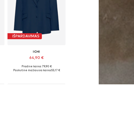
IŠPARDAVIMAS
ICHI
64,90 €
Pradinė kaina: 79,90 €
8, 40, 42, 44
Galimi dydžiai: 34, 36, 38, 40, 42, 44
Paskutinė mažiausia kaina:
55,17 €
Į krepšelį