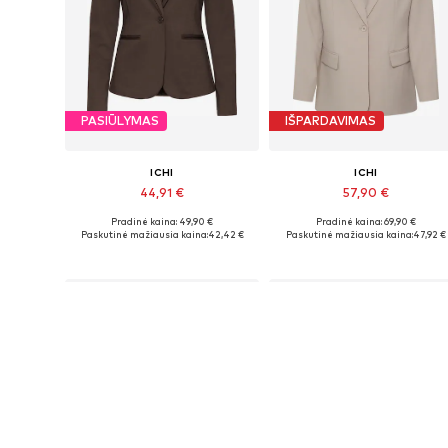
PASIŪLYMAS
IŠPARDAVIMAS
ICHI
ICHI
44,91 €
57,90 €
Pradinė kaina: 49,90 €
Pradinė kaina: 69,90 €
Galimi dydžiai: 34, 36, 38, 40, 42, 44
Galimi dydžiai: 34, 36, 3
Paskutinė mažiausia kaina:
42,42 €
Paskutinė mažiausia kaina:
47,92 €
Į krepšelį
Į krepšelį