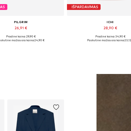
MAS
IŠPARDAVIMAS
PILGRIM
ICHI
26,91 €
28,90 €
Pradinė kaina: 29,90 €
Pradinė kaina: 34,90 €
Galimi dydžiai: One Size
Galimi dydžiai: XS, S, M, L, XL,
skutinė mažiausia kaina:
24,90 €
Paskutinė mažiausia kaina:
23,12
Į krepšelį
Į krepšelį