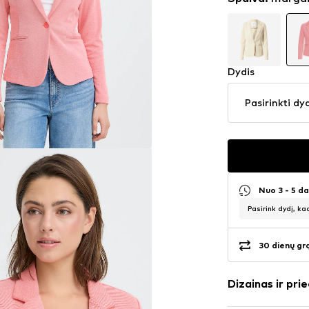
Dydis
Pasirinkti dy
Nuo 3 - 5 d
Pasirink dydį, ka
30 dienų gr
Dizainas ir prie