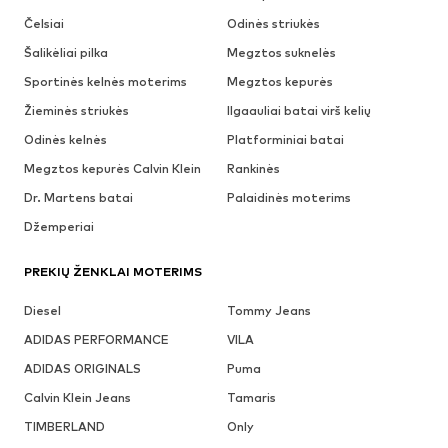
Čelsiai
Odinės striukės
Šalikėliai pilka
Megztos suknelės
Sportinės kelnės moterims
Megztos kepurės
Žieminės striukės
Ilgaauliai batai virš kelių
Odinės kelnės
Platforminiai batai
Megztos kepurės Calvin Klein
Rankinės
Dr. Martens batai
Palaidinės moterims
Džemperiai
PREKIŲ ŽENKLAI MOTERIMS
Diesel
Tommy Jeans
ADIDAS PERFORMANCE
VILA
ADIDAS ORIGINALS
Puma
Calvin Klein Jeans
Tamaris
TIMBERLAND
Only