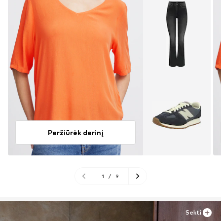
Peržiūrėk derinį
1
/
9
Sekti