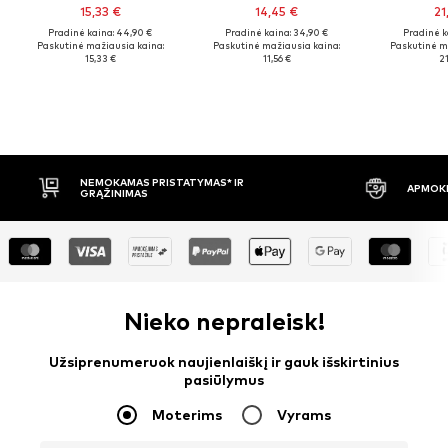
15,33 €
14,45 €
21
Pradinė kaina: 44,90 €
Pradinė kaina: 34,90 €
Pradinė k
Paskutinė mažiausia kaina:
Paskutinė mažiausia kaina:
Paskutinė m
15,33 €
11,56 €
21
APMOKĖJIMAS PRISTAČIUS
30 DIENŲ 
Nieko nepraleisk!
Užsiprenumeruok naujienlaiškį ir gauk išskirtinius
pasiūlymus
Moterims
Vyrams