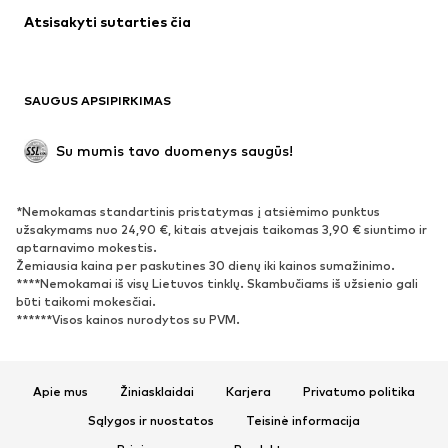
Atsisakyti sutarties čia
Paltai
Sijonai
Maudymosi drabužiai
Džemperiai
Švarkai
Kombinezonai
SAUGUS APSIPIRKIMAS
Dideli dydžiai
Drabužiai nėščiosioms
Proginiai
Išskirtiniai
Su mumis tavo duomenys saugūs!
Antrinis panaudojimas
*Nemokamas standartinis pristatymas į atsiėmimo punktus
BATAI
užsakymams nuo 24,90 €, kitais atvejais taikomas 3,90 € siuntimo ir
aptarnavimo mokestis.
Naujienos
Šiuo metu paklausu
Žemiausia kaina per paskutines 30 dienų iki kainos sumažinimo.
****Nemokamai iš visų Lietuvos tinklų. Skambučiams iš užsienio gali
Sportbačiai
Aulinukai
būti taikomi mokesčiai.
Batai su kulniukais
Auliniai batai
******Visos kainos nurodytos su PVM.
Basutės ir šlepetės
Bateliai
Sportiniai batai
Balerinos
Apie mus
Žiniasklaidai
Karjera
Privatumo politika
Įsispiriami bateliai
Šlepetės
Sąlygos ir nuostatos
Teisinė informacija
Išskirtiniai