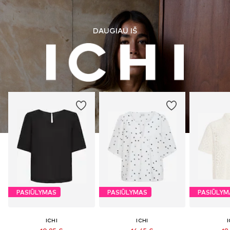
DAUGIAU IŠ
PASIŪLYMAS
PASIŪLYMAS
PASIŪLYM
ICHI
ICHI
I