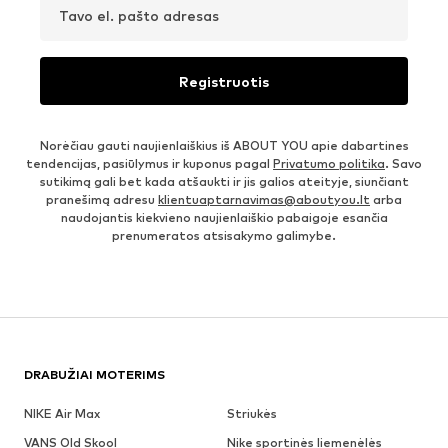
Tavo el. pašto adresas
Registruotis
Norėčiau gauti naujienlaiškius iš ABOUT YOU apie dabartines
tendencijas, pasiūlymus ir kuponus pagal
Privatumo politika
. Savo
sutikimą gali bet kada atšaukti ir jis galios ateityje, siunčiant
pranešimą adresu
klientuaptarnavimas@aboutyou.lt
arba
naudojantis kiekvieno naujienlaiškio pabaigoje esančia
prenumeratos atsisakymo galimybe.
DRABUŽIAI MOTERIMS
NIKE Air Max
Striukės
VANS Old Skool
Nike sportinės liemenėlės