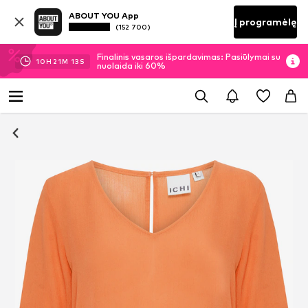
ABOUT YOU App
Į programėlę
(152 700)
Finalinis vasaros išpardavimas: Pasiūlymai su
10
H
21
M
12
S
nuolaida iki 60%