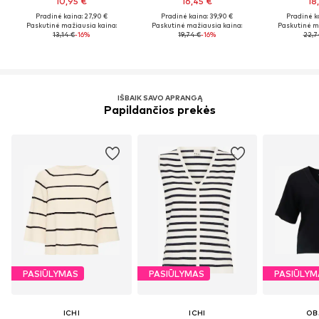
10,95 €
16,45 €
18
Pradinė kaina: 27,90 €
Pradinė kaina: 39,90 €
Pradinė k
Paskutinė mažiausia kaina:
Paskutinė mažiausia kaina:
Paskutinė m
13,14 €
-16%
19,74 €
-16%
22,7
IŠBAIK SAVO APRANGĄ
Papildančios prekės
PASIŪLYMAS
PASIŪLYMAS
PASIŪLYM
ICHI
ICHI
OB