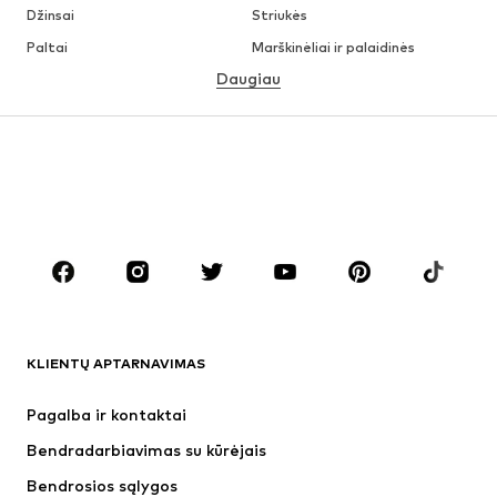
Džinsai
Striukės
Paltai
Marškinėliai ir palaidinės
Daugiau
Kelnės
Apatiniai
Sijonai
Palaidinės ir tunikos
Džemperiai
Švarkai
Maudymosi drabužiai
Kombinezonai
Dideli dydžiai
Drabužiai nėščiosioms
Batai
Sportas
Aksesuarai
Premium
DRABUŽIAI
KLIENTŲ APTARNAVIMAS
Naujienos
Šiuo metu paklausu
Suknelės
Džinsai
Pagalba ir kontaktai
Marškinėliai ir palaidinės
Kelnės
Bendradarbiavimas su kūrėjais
Striukės
Megztiniai ir megzti drabužiai
Bendrosios sąlygos
Apatiniai
Palaidinės ir tunikos