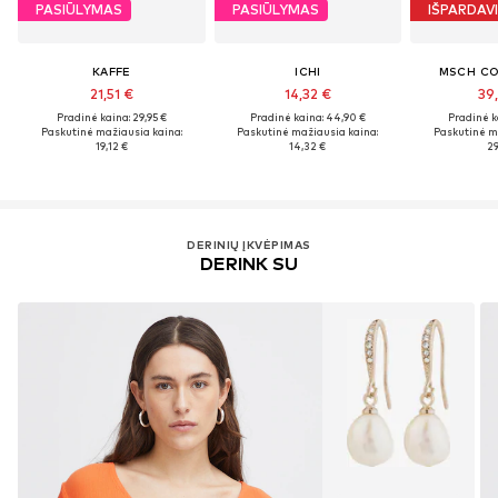
PASIŪLYMAS
PASIŪLYMAS
IŠPARDAV
KAFFE
ICHI
MSCH C
21,51 €
14,32 €
39
Pradinė kaina: 29,95 €
Pradinė kaina: 44,90 €
Pradinė k
Paskutinė mažiausia kaina:
Paskutinė mažiausia kaina:
Paskutinė m
19,12 €
14,32 €
29
DERINIŲ ĮKVĖPIMAS
DERINK SU