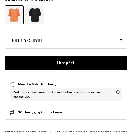
Pasirinkti dydį
Į krepšelį
Nuo 3 - 5 darbo dienų
Galutinis numatomas pristatymo laikas bus nurodytas tavo
krepšelyje.
30 dienų grąžinimo teisė
nės trumpomis rankovėmis
ICHI Palaidinės trumpomis rankovėmis