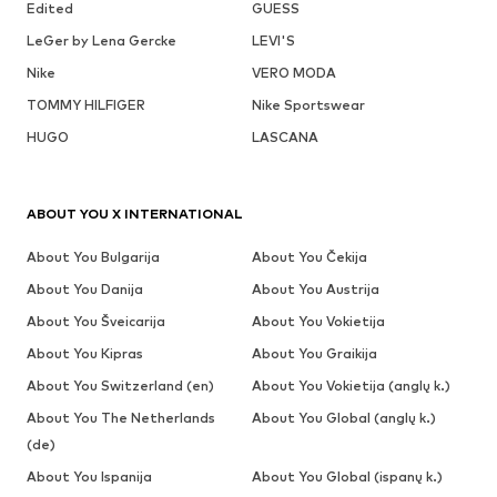
Edited
GUESS
LeGer by Lena Gercke
LEVI'S
Nike
VERO MODA
TOMMY HILFIGER
Nike Sportswear
HUGO
LASCANA
ABOUT YOU X INTERNATIONAL
About You Bulgarija
About You Čekija
About You Danija
About You Austrija
About You Šveicarija
About You Vokietija
About You Kipras
About You Graikija
About You Switzerland (en)
About You Vokietija (anglų k.)
About You The Netherlands
About You Global (anglų k.)
(de)
About You Ispanija
About You Global (ispanų k.)