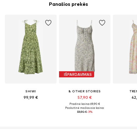
Panašios prekės
IŠPARDAVIMAS
SHIWI
& OTHER STORIES
TRE
99,99 €
57,90 €
42
Pradinė kaina: 69,90 €
Paskutinė mažiausia kaina:
59,90 €
-3%