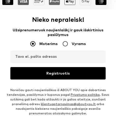
Nieko nepraleisk!
Užsiprenumeruok naujienlaiškį ir gauk išskirtinius
pasiūlymus
Moterims
Vyrams
Tavo el. pašto adresas
Registruotis
Norėčiau gauti naujienlaiškius iš ABOUT YOU apie dabartines
tendencijas, pasiūlymus ir kuponus pagal
Privatumo politika
. Savo
sutikimą gali bet kada atšaukti ir jis galios ateityje, siunčiant
pranešimą adresu
klientuaptarnavimas@aboutyou.lt
arba
naudojantis kiekvieno naujienlaiškio pabaigoje esančia
prenumeratos atsisakymo galimybe.