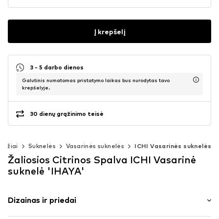
Į krepšelį
3 - 5 darbo dienos
Galutinis numatomas pristatymo laikas bus nurodytas tavo
krepšelyje.
30 dienų grąžinimo teisė
bužiai
Suknelės
Vasarinės suknelės
ICHI Vasarinės suknelės
Žaliosios Citrinos Spalva ICHI Vasarinė
suknelė 'IHAYA'
Dizainas ir priedai