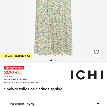
Beveik išparduota
IŠPARDAVIMAS
IŠPARDAVIMAS
52,90 €
52,90 €
su PVM
su PVM
Pradinė kaina: 59,90 €
Pradinė kaina: 59,90 €
Paskutinė mažiausia kaina:
Paskutinė mažiausia kaina:
39,90 €
39,90 €
Spalva
:
žaliosios citrinos spalva
Pasirinkti dydį