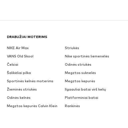
DRABUŽIAI MOTERIMS
NIKE Air Max
Striukės
VANS Old Skool
Nike sportinės liemenėlės
Čelsiai
Odinės striukės
Šalikėliai pilka
Megztos suknelės
Sportinės kelnės moterims
Megztos kepurės
Žieminės striukės
Ilgaauliai batai virš kelių
Odinės kelnės
Platforminiai batai
Megztos kepurės Calvin Klein
Rankinės
Dr. Martens batai
Palaidinės moterims
Džemperiai