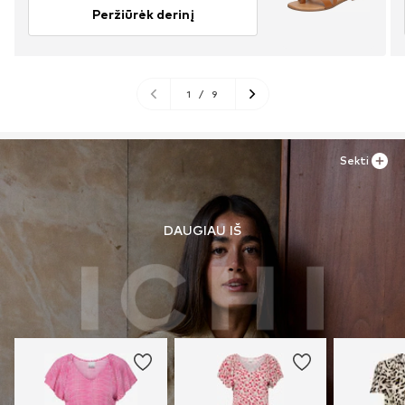
Peržiūrėk derinį
1
/
9
Sekti
DAUGIAU IŠ