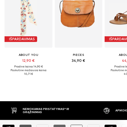
IŠPARDAVIMAS
IŠPARDAV
ABOUT YOU
PIECES
ABO
12,90 €
34,90 €
44
Pradinė kaina: 14,90 €
Pradinė k
Paskutinė mažiausia kaina:
Paskutinė m
10,71 €
40
R
APMOKĖJIMAS PRISTAČIUS
3