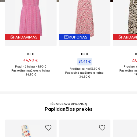
IŠPARDAVIMAS
KUPONAS
IŠPARDAV
ICHI
ICHI
I
44,90 €
23
31,41 €
Pradinė kaina: 49,90 €
Pradinė k
Pradinė kaina: 59,90 €
Paskutinė mažiausia kaina:
Paskutinė m
Paskutinė mažiausia kaina:
34,90 €
19
34,90 €
IŠBAIK SAVO APRANGĄ
Papildančios prekės