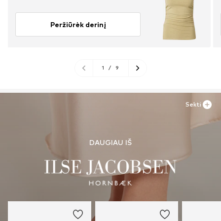
Peržiūrėk derinį
1
/
9
Sekti
DAUGIAU IŠ