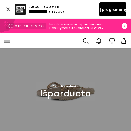
ABOUT YOU App
Į programėlę
(152 700)
Finalinis vasaros išpardavimas:
01
D.
11
H
18
M
20
S
Pasiūlymai su nuolaida iki 60%
Deja, išparduota
Išparduota