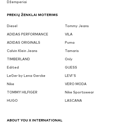
Džemperiai
PREKIŲ ŽENKLAI MOTERIMS
Diesel
Tommy Jeans
ADIDAS PERFORMANCE
VILA
ADIDAS ORIGINALS
Puma
Calvin Klein Jeans
Tamaris
TIMBERLAND
Only
Edited
GUESS
LeGer by Lena Gercke
LEVI'S
Nike
VERO MODA
TOMMY HILFIGER
Nike Sportswear
HUGO
LASCANA
ABOUT YOU X INTERNATIONAL