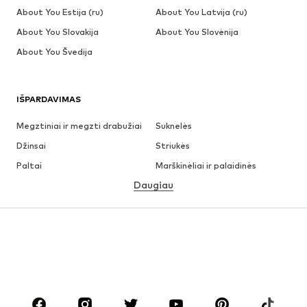
About You Estija (ru)
About You Latvija (ru)
About You Slovakija
About You Slovėnija
About You Švedija
IŠPARDAVIMAS
Megztiniai ir megzti drabužiai
Suknelės
Džinsai
Striukės
Paltai
Marškinėliai ir palaidinės
Daugiau
Kelnės
Apatiniai
Sijonai
Palaidinės ir tunikos
Džemperiai
Švarkai
Maudymosi drabužiai
Kombinezonai
Dideli dydžiai
Drabužiai nėščiosioms
Batai
Sportas
Aksesuarai
Premium