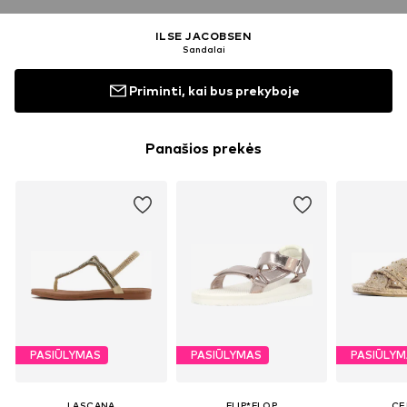
ILSE JACOBSEN
Sandalai
Priminti, kai bus prekyboje
Panašios prekės
PASIŪLYMAS
PASIŪLYMAS
PASIŪLY
LASCANA
FLIP*FLOP
CE