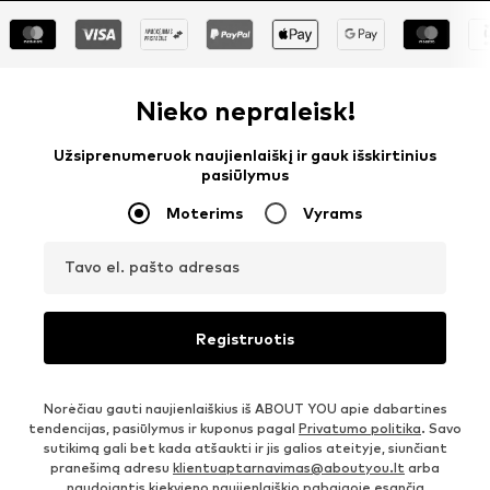
Nieko nepraleisk!
Užsiprenumeruok naujienlaiškį ir gauk išskirtinius
pasiūlymus
Moterims
Vyrams
Tavo el. pašto adresas
Registruotis
Norėčiau gauti naujienlaiškius iš ABOUT YOU apie dabartines
tendencijas, pasiūlymus ir kuponus pagal
Privatumo politika
. Savo
sutikimą gali bet kada atšaukti ir jis galios ateityje, siunčiant
pranešimą adresu
klientuaptarnavimas@aboutyou.lt
arba
naudojantis kiekvieno naujienlaiškio pabaigoje esančia