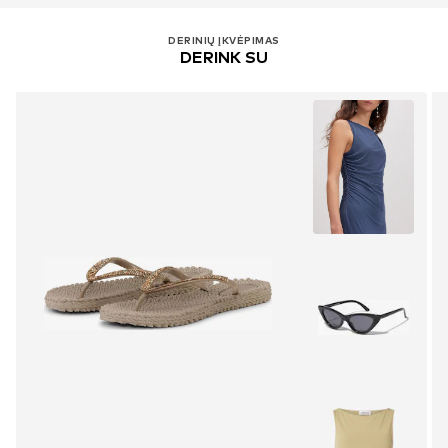
bianca.h@ilsejacobsen.com
DERINIŲ ĮKVĖPIMAS
DERINK SU