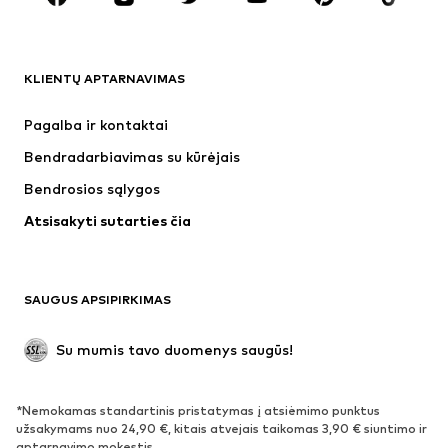
DRABUŽIAI
KLIENTŲ APTARNAVIMAS
Naujienos
Šiuo metu paklausu
Suknelės
Džinsai
Pagalba ir kontaktai
Marškinėliai ir palaidinės
Kelnės
Bendradarbiavimas su kūrėjais
Striukės
Megztiniai ir megzti drabužiai
Bendrosios sąlygos
Apatiniai
Palaidinės ir tunikos
Atsisakyti sutarties čia
Paltai
Sijonai
Maudymosi drabužiai
Džemperiai
Švarkai
Kombinezonai
SAUGUS APSIPIRKIMAS
Dideli dydžiai
Drabužiai nėščiosioms
Proginiai
Išskirtiniai
Su mumis tavo duomenys saugūs!
Antrinis panaudojimas
*Nemokamas standartinis pristatymas į atsiėmimo punktus
BATAI
užsakymams nuo 24,90 €, kitais atvejais taikomas 3,90 € siuntimo ir
aptarnavimo mokestis.