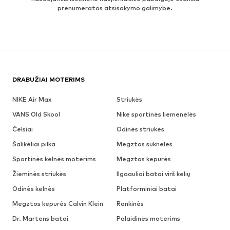
prenumeratos atsisakymo galimybe.
DRABUŽIAI MOTERIMS
NIKE Air Max
Striukės
VANS Old Skool
Nike sportinės liemenėlės
Čelsiai
Odinės striukės
Šalikėliai pilka
Megztos suknelės
Sportinės kelnės moterims
Megztos kepurės
Žieminės striukės
Ilgaauliai batai virš kelių
Odinės kelnės
Platforminiai batai
Megztos kepurės Calvin Klein
Rankinės
Dr. Martens batai
Palaidinės moterims