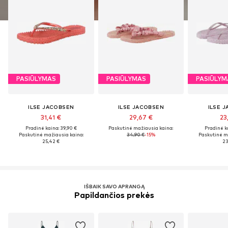
PASIŪLYMAS
PASIŪLYMAS
PASIŪLYM
ILSE JACOBSEN
ILSE JACOBSEN
ILSE 
31,41 €
29,67 €
23
Pradinė kaina: 39,90 €
Paskutinė mažiausia kaina:
Pradinė k
Paskutinė mažiausia kaina:
34,90 €
-15%
Paskutinė m
25,42 €
23
IŠBAIK SAVO APRANGĄ
Papildančios prekės