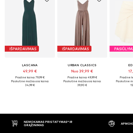
IŠPARDAVIMAS
IŠPARDAVIMAS
PASIŪLYM
LASCANA
URBAN CLASSICS
ED
49,99 €
Nuo 39,99 €
17
Pradinė kaina: 79,99 €
Pradinė kaina: 49,99 €
Pradinė k
Paskutinė mažiausia kaina:
Paskutinė mažiausia kaina:
Paskutinė m
34,99 €
39,90 €
15
NEMOKAMAS PRISTATYMAS* IR
APMOKĖ
GRĄŽINIMAS