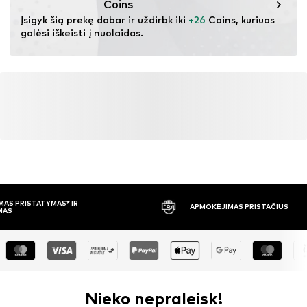
Coins
Įsigyk šią prekę dabar ir uždirbk iki 
+26
 Coins, kuriuos 
galėsi iškeisti į nuolaidas.
APMOKĖJIMAS PRISTAČIUS
30 DIENŲ 
Nieko nepraleisk!