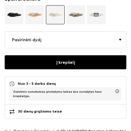
Pasirinkti dydį
Į krepšelį
Nuo 3 - 5 darbo dienų
Galutinis numatomas pristatymo laikas bus nurodytas tavo
krepšelyje.
30 dienų grąžinimo teisė
atai
Basutės ir šlepetės
ILSE JACOBSEN Basutės ir šlepetės