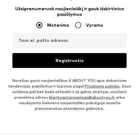
Užsiprenumeruok naujienlaiškį ir gauk išskirtinius
pasiūlymus
Moterims
Vyrams
Tavo el. pašto adresas
Registruotis
Norėčiau gauti naujienlaiškius iš ABOUT YOU apie dabartines
tendencijas, pasiūlymus ir kuponus pagal
Privatumo politika
. Savo
sutikimą gali bet kada atšaukti ir jis galios ateityje, siunčiant
pranešimą adresu
klientuaptarnavimas@aboutyou.lt
arba
naudojantis kiekvieno naujienlaiškio pabaigoje esančia
prenumeratos atsisakymo galimybe.