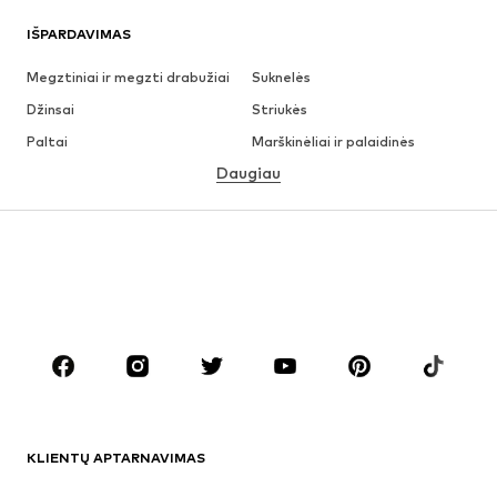
IŠPARDAVIMAS
Megztiniai ir megzti drabužiai
Suknelės
Džinsai
Striukės
Paltai
Marškinėliai ir palaidinės
Daugiau
Kelnės
Apatiniai
Sijonai
Palaidinės ir tunikos
Džemperiai
Švarkai
Maudymosi drabužiai
Kombinezonai
Dideli dydžiai
Drabužiai nėščiosioms
Batai
Sportas
Aksesuarai
Premium
DRABUŽIAI
KLIENTŲ APTARNAVIMAS
Naujienos
Šiuo metu paklausu
Suknelės
Džinsai