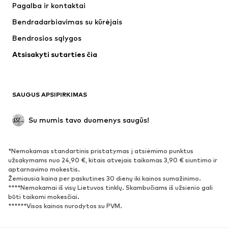
Pagalba ir kontaktai
Marškinėliai ir palaidinės
Kelnės
Bendradarbiavimas su kūrėjais
Striukės
Megztiniai ir megzti drabužiai
Bendrosios sąlygos
Apatiniai
Palaidinės ir tunikos
Atsisakyti sutarties čia
Paltai
Sijonai
Maudymosi drabužiai
Džemperiai
Švarkai
Kombinezonai
SAUGUS APSIPIRKIMAS
Dideli dydžiai
Drabužiai nėščiosioms
Proginiai
Išskirtiniai
Su mumis tavo duomenys saugūs!
Antrinis panaudojimas
*Nemokamas standartinis pristatymas į atsiėmimo punktus
BATAI
užsakymams nuo 24,90 €, kitais atvejais taikomas 3,90 € siuntimo ir
aptarnavimo mokestis.
Naujienos
Šiuo metu paklausu
Žemiausia kaina per paskutines 30 dienų iki kainos sumažinimo.
****Nemokamai iš visų Lietuvos tinklų. Skambučiams iš užsienio gali
Sportbačiai
Aulinukai
būti taikomi mokesčiai.
Batai su kulniukais
Auliniai batai
******Visos kainos nurodytos su PVM.
Basutės ir šlepetės
Bateliai