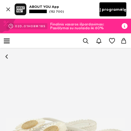
ABOUT YOU App
Į programėlę
(152 700)
Finalinis vasaros išpardavimas:
02
D.
01
H
08
M
18
S
Pasiūlymai su nuolaida iki 60%