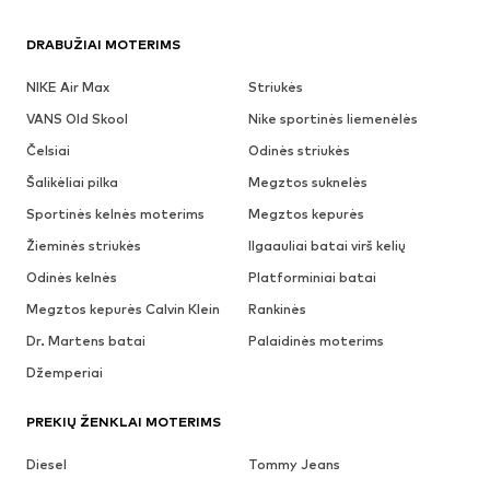
DRABUŽIAI MOTERIMS
NIKE Air Max
Striukės
VANS Old Skool
Nike sportinės liemenėlės
Čelsiai
Odinės striukės
Šalikėliai pilka
Megztos suknelės
Sportinės kelnės moterims
Megztos kepurės
Žieminės striukės
Ilgaauliai batai virš kelių
Odinės kelnės
Platforminiai batai
Megztos kepurės Calvin Klein
Rankinės
Dr. Martens batai
Palaidinės moterims
Džemperiai
PREKIŲ ŽENKLAI MOTERIMS
Diesel
Tommy Jeans