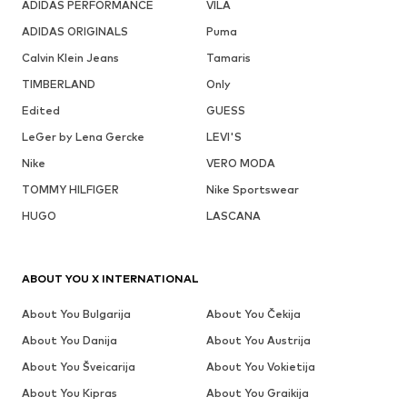
ADIDAS PERFORMANCE
VILA
ADIDAS ORIGINALS
Puma
Calvin Klein Jeans
Tamaris
TIMBERLAND
Only
Edited
GUESS
LeGer by Lena Gercke
LEVI'S
Nike
VERO MODA
TOMMY HILFIGER
Nike Sportswear
HUGO
LASCANA
ABOUT YOU X INTERNATIONAL
About You Bulgarija
About You Čekija
About You Danija
About You Austrija
About You Šveicarija
About You Vokietija
About You Kipras
About You Graikija