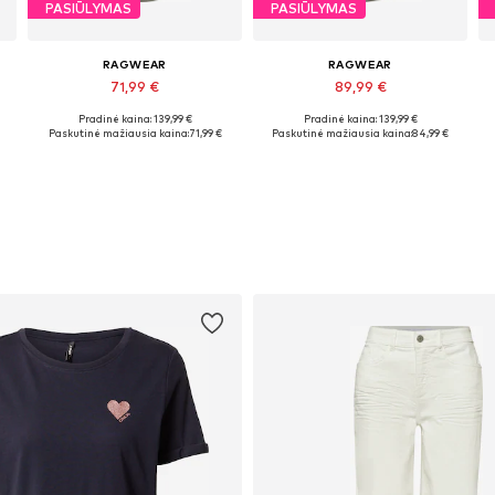
PASIŪLYMAS
PASIŪLYMAS
RAGWEAR
RAGWEAR
71,99 €
89,99 €
+
2
Pradinė kaina: 139,99 €
Pradinė kaina: 139,99 €
Galimi dydžiai: XS, S, M, XXXL
Yra daugybė dydžių
Paskutinė mažiausia kaina:
71,99 €
Paskutinė mažiausia kaina:
84,99 €
Į krepšelį
Į krepšelį