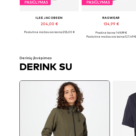
PASIŪLYMAS
PASIŪLYMAS
ILSE JACOBSEN
RAGWEAR
204,00 €
134,99 €
Paskutinė mažiausia kaina:
255,00 €
+
1
Pradinė kaina: 149,99 €
Yra daugybė dydžių
Yra daugybė dydžių
Paskutinė mažiausia kaina:
127,49 €
Į krepšelį
Į krepšelį
Derinių įkvėpimas
DERINK SU