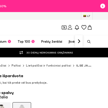
i 60%
LT
mium
Top 100
Prekių ženklai
Įkvėpimas
30 DIENŲ NEMOKAMAS GRĄŽINIMAS
žiai
Paltai
Lietpalčiai ir funkciniai paltai
ILSE JACOBSEN Lietpalčiai ir funkciniai paltai
a išparduota
, kai tik prekė vėl bus prekyboje.
 spalvų
žalia