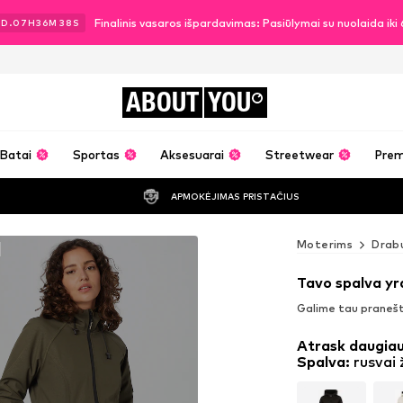
Finalinis vasaros išpardavimas: Pasiūlymai su nuolaida ik
3
D.
07
H
36
M
36
S
ABOUT
YOU
Batai
Sportas
Aksesuarai
Streetwear
Pre
APMOKĖJIMAS PRISTAČIUS
a
Moterims
Drabu
Tavo spalva yr
Galime tau pranešti
Atrask daugiau
Spalva
:
rusvai 