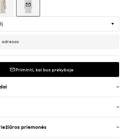
dį
o adresas
Priminti, kai bus prekyboje
dai
kalas
us ilgio
riežiūros priemonės
: Įprastas prigludimas
išteliais