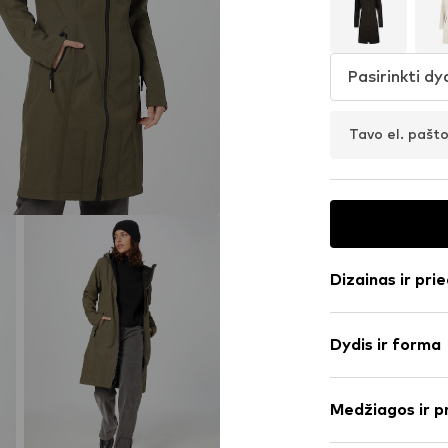
Pasirinkti dy
Tavo el. pašt
Dizainas ir prie
Vienspalvis
Dydis ir forma
švelnus apval
Lietpaltis
Ilgis: Normala
Lietpaltis
Medžiagos ir p
Pritaikomumas
Gobtuvas su ra