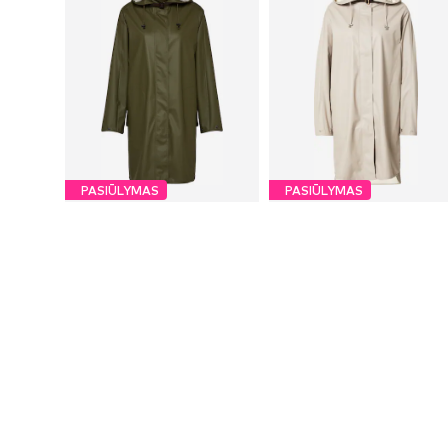
PASIŪLYMAS
PASIŪLYMAS
ILSE JACOBSEN
ILSE JACOBSEN
130,50 €
130,50 €
Pradinė kaina: 165,00 €
Pradinė kaina: 165,00 €
Yra daugybė dydžių
Yra daugybė dydžių
Paskutinė mažiausia kaina:
Paskutinė mažiausia kaina:
132,00 €
-1%
132,00 €
-1%
Į krepšelį
Į krepšelį