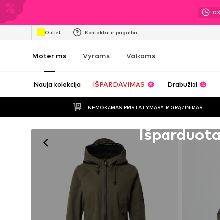
0
Outlet
Kontaktai ir pagalba
Moterims
Vyrams
Vaikams
Nauja kolekcija
IŠPARDAVIMAS
Drabužiai
NEMOKAMAS PRISTATYMAS* IR GRĄŽINIMAS
Deja, išparduota
Išparduot