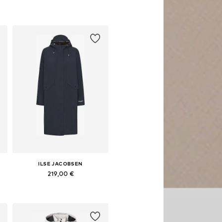
ILSE JACOBSEN
219,00 €
Yra daugybė dydžių
Į krepšelį