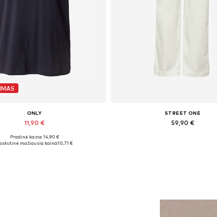
IMAS
ONLY
STREET ONE
11,90 €
59,90 €
Pradinė kaina: 14,90 €
alimi dydžiai: XS, S, M, L, XL
Yra daugybė dydžių
askutinė mažiausia kaina:
10,71 €
Į krepšelį
Į krepšelį