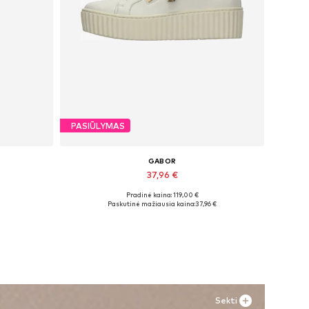
PASIŪLYMAS
GABOR
37,96 €
Pradinė kaina: 119,00 €
Galimi dydžiai: 37, 38, 39, 40, 41
Paskutinė mažiausia kaina:
37,96 €
Į krepšelį
Sekti