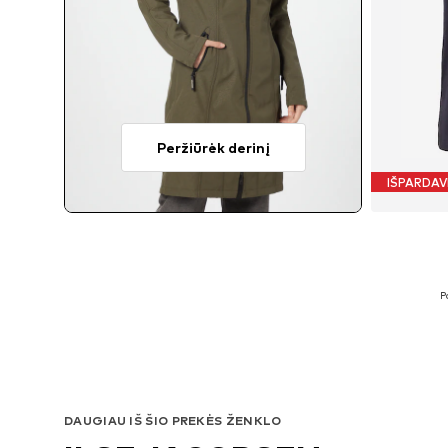
Peržiūrėk derinį
IŠPARDAV
G
P
DAUGIAU IŠ ŠIO PREKĖS ŽENKLO