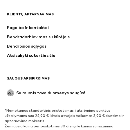
DRABUŽIAI
KLIENTŲ APTARNAVIMAS
Naujienos
Šiuo metu paklausu
Suknelės
Džinsai
Pagalba ir kontaktai
Marškinėliai ir palaidinės
Kelnės
Bendradarbiavimas su kūrėjais
Striukės
Megztiniai ir megzti drabužiai
Bendrosios sąlygos
Apatiniai
Palaidinės ir tunikos
Atsisakyti sutarties čia
Paltai
Sijonai
Maudymosi drabužiai
Džemperiai
Švarkai
Kombinezonai
SAUGUS APSIPIRKIMAS
Dideli dydžiai
Drabužiai nėščiosioms
Proginiai
Išskirtiniai
Su mumis tavo duomenys saugūs!
Antrinis panaudojimas
*Nemokamas standartinis pristatymas į atsiėmimo punktus
BATAI
užsakymams nuo 24,90 €, kitais atvejais taikomas 3,90 € siuntimo ir
aptarnavimo mokestis.
Naujienos
Šiuo metu paklausu
Žemiausia kaina per paskutines 30 dienų iki kainos sumažinimo.