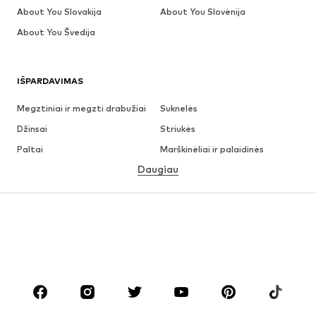
About You Slovakija
About You Slovėnija
About You Švedija
IŠPARDAVIMAS
Megztiniai ir megzti drabužiai
Suknelės
Džinsai
Striukės
Paltai
Marškinėliai ir palaidinės
Daugiau
Kelnės
Apatiniai
Sijonai
Palaidinės ir tunikos
Džemperiai
Švarkai
Maudymosi drabužiai
Kombinezonai
Dideli dydžiai
Drabužiai nėščiosioms
Batai
Sportas
Aksesuarai
Premium