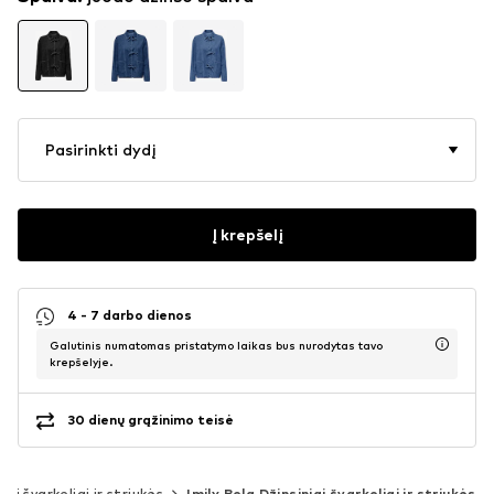
Pasirinkti dydį
Į krepšelį
4 - 7 darbo dienos
Galutinis numatomas pristatymo laikas bus nurodytas tavo
krepšelyje.
30 dienų grąžinimo teisė
iai švarkeliai ir striukės
Imily Bela Džinsiniai švarkeliai ir striukės