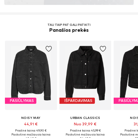
TAU TAIP PAT GALI PATIKTI
Panašios prekės
PASIŪLYMAS
IŠPARDAVIMAS
PASIŪLYM
NOISY MAY
URBAN CLASSICS
NOI
44,91 €
Nuo 39,99 €
31
Pradinė kaina: 49,90 €
Pradinė kaina: 45,99 €
Pradinė k
Paskutinė mažiausia kaina:
Paskutinė mažiausia kaina:
Paskutinė m