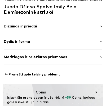
Juodo Džinso Spalva Imily Bela
Demisezoninė striukė
Dizainas ir priedai
Vienspalvis
Dydis ir forma
džinsai
Skirta surišti / užrišti
Pritaikomumas: Įprastas prigludimas
Prisiūtos kišenės
Medžiagos ir priežiūros priemonės
Blukinimo efektas
Dydžių lentelė
Be pamušalo
Medžiaga: 87% Medvilnė, 7% Viskozė, 6% Poliesteris –
Pranešti apie teisinę problemą
Prekės Nr.
IBE0045002000001
PES
Coins
Įsigyk šią prekę dabar ir uždirbk iki 
+59
 Coins, kuriuos 
galėsi iškeisti į nuolaidas.