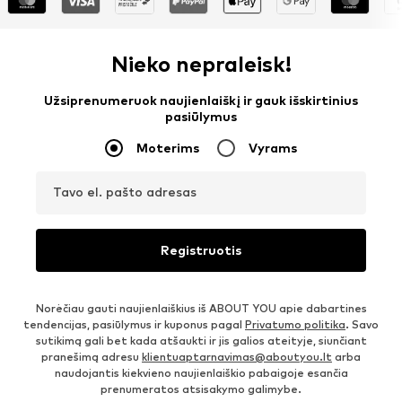
Nieko nepraleisk!
Užsiprenumeruok naujienlaiškį ir gauk išskirtinius
pasiūlymus
Moterims
Vyrams
Tavo el. pašto adresas
Registruotis
Norėčiau gauti naujienlaiškius iš ABOUT YOU apie dabartines
tendencijas, pasiūlymus ir kuponus pagal
Privatumo politika
. Savo
sutikimą gali bet kada atšaukti ir jis galios ateityje, siunčiant
pranešimą adresu
klientuaptarnavimas@aboutyou.lt
arba
naudojantis kiekvieno naujienlaiškio pabaigoje esančia
prenumeratos atsisakymo galimybe.