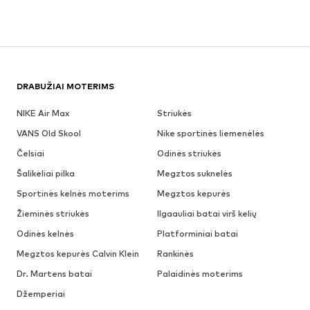
DRABUŽIAI MOTERIMS
NIKE Air Max
Striukės
VANS Old Skool
Nike sportinės liemenėlės
Čelsiai
Odinės striukės
Šalikėliai pilka
Megztos suknelės
Sportinės kelnės moterims
Megztos kepurės
Žieminės striukės
Ilgaauliai batai virš kelių
Odinės kelnės
Platforminiai batai
Megztos kepurės Calvin Klein
Rankinės
Dr. Martens batai
Palaidinės moterims
Džemperiai