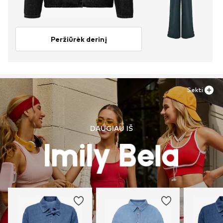
Peržiūrėk derinį
Sekti
DAUGIAU IŠ