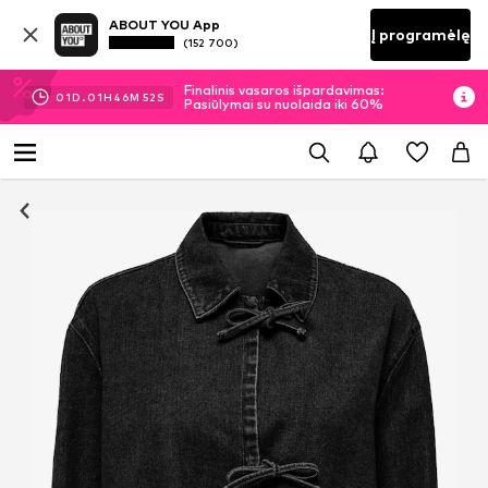
ABOUT YOU App
Į programėlę
(152 700)
Finalinis vasaros išpardavimas:
01
D.
01
H
46
M
50
S
Pasiūlymai su nuolaida iki 60%