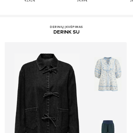
42,42 €
34,49 €
29
DERINIŲ ĮKVĖPIMAS
DERINK SU