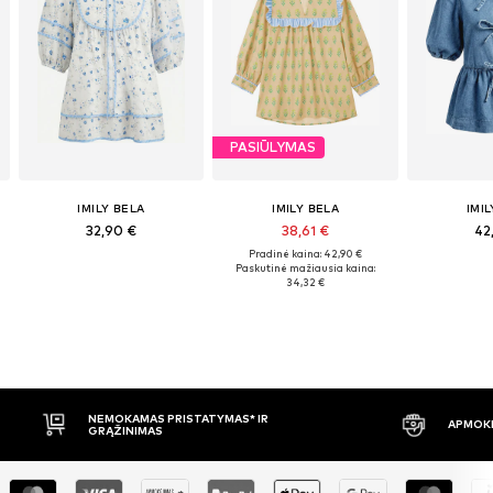
PASIŪLYMAS
IMILY BELA
IMILY BELA
IMI
32,90 €
38,61 €
42
Pradinė kaina: 42,90 €
Paskutinė mažiausia kaina:
34,32 €
APMOKĖJIMAS PRISTAČIUS
30 DIENŲ 