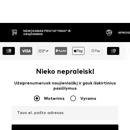
APMOKĖJIMAS PRISTAČIUS
30 DIENŲ
Nieko nepraleisk!
Užsiprenumeruok naujienlaiškį ir gauk išskirtinius
pasiūlymus
Moterims
Vyrams
Tavo el. pašto adresas