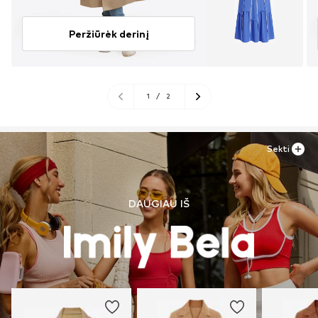
Peržiūrėk derinį
1
/
2
Sekti
DAUGIAU IŠ