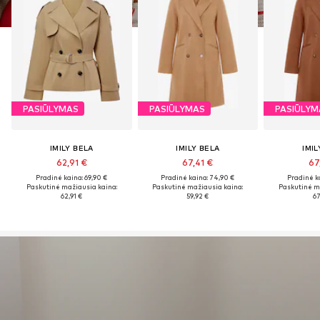
PASIŪLYMAS
PASIŪLYMAS
PASIŪLYM
IMILY BELA
IMILY BELA
IMIL
62,91 €
67,41 €
67
Pradinė kaina: 69,90 €
Pradinė kaina: 74,90 €
Pradinė k
Paskutinė mažiausia kaina:
Paskutinė mažiausia kaina:
Paskutinė m
62,91 €
59,92 €
67