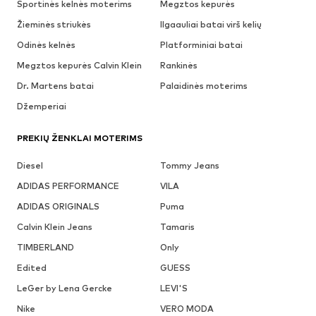
Sportinės kelnės moterims
Megztos kepurės
Žieminės striukės
Ilgaauliai batai virš kelių
Odinės kelnės
Platforminiai batai
Megztos kepurės Calvin Klein
Rankinės
Dr. Martens batai
Palaidinės moterims
Džemperiai
PREKIŲ ŽENKLAI MOTERIMS
Diesel
Tommy Jeans
ADIDAS PERFORMANCE
VILA
ADIDAS ORIGINALS
Puma
Calvin Klein Jeans
Tamaris
TIMBERLAND
Only
Edited
GUESS
LeGer by Lena Gercke
LEVI'S
Nike
VERO MODA