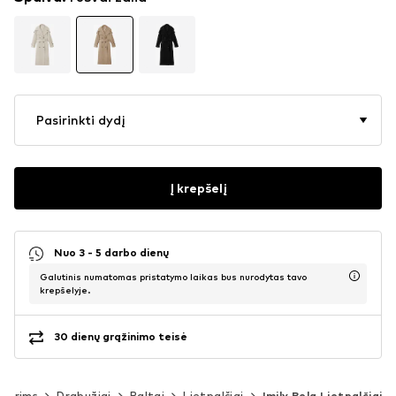
Pasirinkti dydį
Į krepšelį
Nuo 3 - 5 darbo dienų
Galutinis numatomas pristatymo laikas bus nurodytas tavo
krepšelyje.
30 dienų grąžinimo teisė
terims
Drabužiai
Paltai
Lietpalčiai
Imily Bela Lietpalčiai