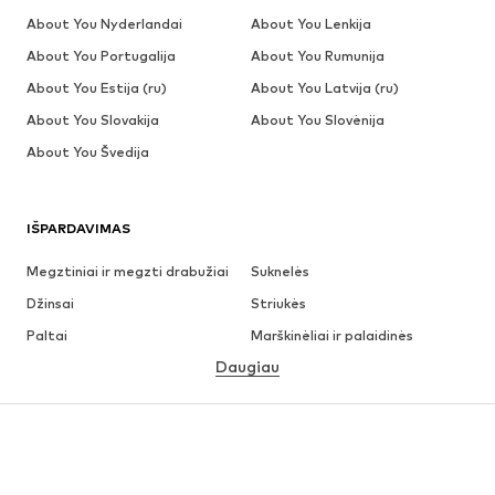
About You Nyderlandai
About You Lenkija
About You Portugalija
About You Rumunija
About You Estija (ru)
About You Latvija (ru)
About You Slovakija
About You Slovėnija
About You Švedija
IŠPARDAVIMAS
Megztiniai ir megzti drabužiai
Suknelės
Džinsai
Striukės
Paltai
Marškinėliai ir palaidinės
Daugiau
Kelnės
Apatiniai
Sijonai
Palaidinės ir tunikos
Džemperiai
Švarkai
Maudymosi drabužiai
Kombinezonai