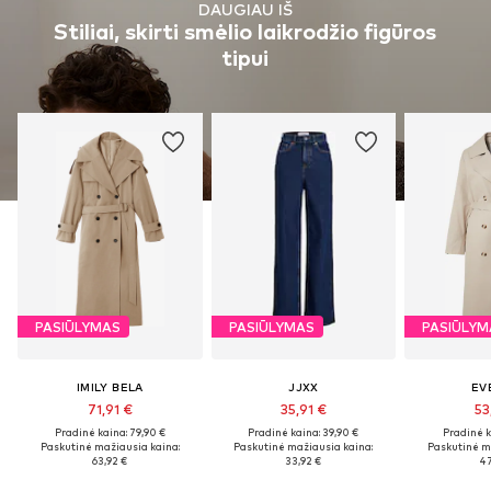
DAUGIAU IŠ
Stiliai, skirti smėlio laikrodžio figūros
tipui
PASIŪLYMAS
PASIŪLYMAS
PASIŪLYM
IMILY BELA
JJXX
EV
71,91 €
35,91 €
53
Pradinė kaina: 79,90 €
Pradinė kaina: 39,90 €
Pradinė k
Paskutinė mažiausia kaina:
Paskutinė mažiausia kaina:
Paskutinė m
63,92 €
33,92 €
47