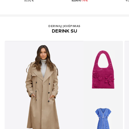
50,92 €
62,93 €
-14%
40
DERINIŲ ĮKVĖPIMAS
DERINK SU