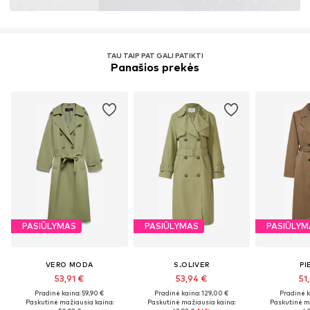
TAU TAIP PAT GALI PATIKTI
Panašios prekės
PASIŪLYMAS
PASIŪLYMAS
PASIŪLYM
VERO MODA
S.OLIVER
PI
53,91 €
53,94 €
51
Pradinė kaina: 59,90 €
Pradinė kaina: 129,00 €
Pradinė k
Paskutinė mažiausia kaina:
Paskutinė mažiausia kaina:
Paskutinė m