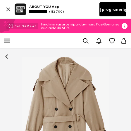
ABOUT YOU App
Į programėlę
(152 700)
Finalinis vasaros išpardavimas: Pasiūlymai su
14
H
34
M
43
S
nuolaida iki 60%