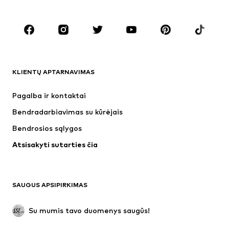
Dideli dydžiai
Drabužiai nėščiosioms
Batai
Sportas
Aksesuarai
Premium
DRABUŽIAI
KLIENTŲ APTARNAVIMAS
Naujienos
Šiuo metu paklausu
Suknelės
Džinsai
Pagalba ir kontaktai
Marškinėliai ir palaidinės
Kelnės
Bendradarbiavimas su kūrėjais
Striukės
Megztiniai ir megzti drabužiai
Bendrosios sąlygos
Apatiniai
Palaidinės ir tunikos
Atsisakyti sutarties čia
Paltai
Sijonai
Maudymosi drabužiai
Džemperiai
Švarkai
Kombinezonai
SAUGUS APSIPIRKIMAS
Dideli dydžiai
Drabužiai nėščiosioms
Proginiai
Išskirtiniai
Su mumis tavo duomenys saugūs!
Antrinis panaudojimas