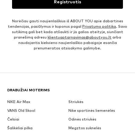
Registruotis
Norėčiau gauti naujienlaiškius iš ABOUT YOU apie dabartines
tendencijas, pasiūlymus ir kuponus pagal
Privatumo politika
. Savo
sutikimą gali bet kada atšaukti ir jis galios ateityje, siunčiant
pranešimą adresu
klientuaptarnavimas@aboutyou.lt
arba
naudojantis kiekvieno naujienlaiškio pabaigoje esančia
prenumeratos atsisakymo galimybe.
DRABUŽIAI MOTERIMS
NIKE Air Max
Striukės
VANS Old Skool
Nike sportinės liemenėlės
Čelsiai
Odinės striukės
Šalikėliai pilka
Megztos suknelės