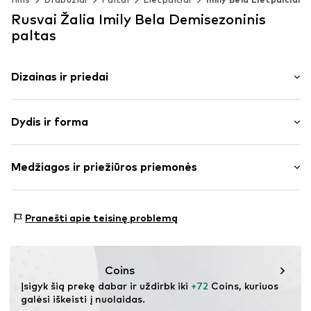
Rusvai Žalia Imily Bela Demisezoninis
paltas
Dizainas ir priedai
Vienspalvis
Dydis ir forma
Lietpaltis
Kraštas su sagomis
Ilgis: Ilgas modelis
Apykaklės atvartas
Medžiagos ir priežiūros priemonės
Pritaikomumas: Įprastas prigludimas
Su diržu
Šoninės kišenės
Dydžių lentelė
Medžiaga: 100% Poliesteris – PES
To paties tono atspalvių siūlės
Pranešti apie teisinę problemą
Plonas pamušalas
Užsegimas sagomis
Coins
Prekės Nr.
IBE0396002000001
Įsigyk šią prekę dabar ir uždirbk iki 
+72
 Coins, kuriuos 
galėsi iškeisti į nuolaidas.