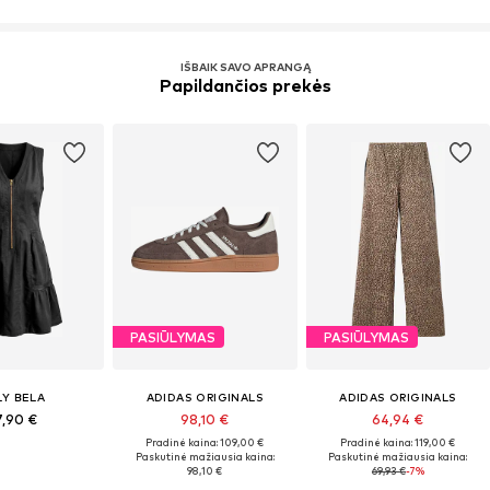
IŠBAIK SAVO APRANGĄ
Papildančios prekės
PASIŪLYMAS
PASIŪLYMAS
LY BELA
ADIDAS ORIGINALS
ADIDAS ORIGINALS
7,90 €
98,10 €
64,94 €
Pradinė kaina: 109,00 €
Pradinė kaina: 119,00 €
Paskutinė mažiausia kaina:
Paskutinė mažiausia kaina:
98,10 €
69,93 €
-7%