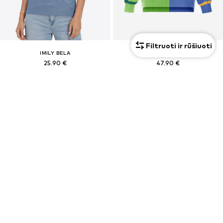
Filtruoti ir rūšiuoti
IMILY BELA
IMILY BELA
25,90 €
47,90 €
PASIŪLYMAS