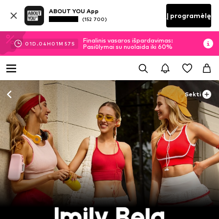
ABOUT YOU App
Į programėlę
(152 700)
Finalinis vasaros išpardavimas:
01
D.
04
H
01
M
55
S
Pasiūlymai su nuolaida iki 60%
Sekti