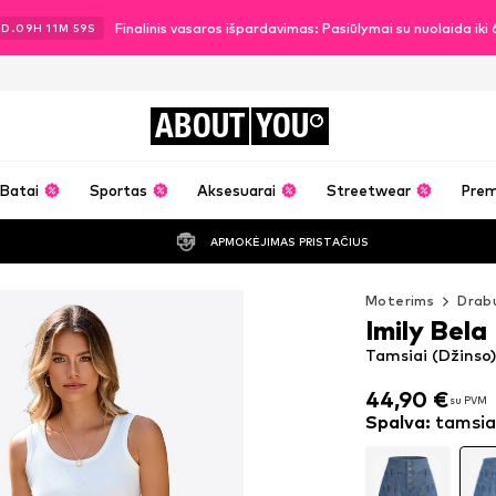
Finalinis vasaros išpardavimas: Pasiūlymai su nuolaida ik
3
D.
09
H
11
M
57
S
ABOUT
YOU
Batai
Sportas
Aksesuarai
Streetwear
Pre
APMOKĖJIMAS PRISTAČIUS
Moterims
Drabu
Imily Bela
Tamsiai (Džinso)
44,90 €
su PVM
44,90 €
su PVM
Spalva
:
tamsia