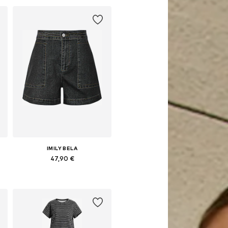
IMILY BELA
47,90 €
0
Galimi dydžiai: 27, 28, 30, 33, 36
Į krepšelį