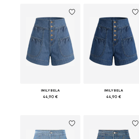
IMILY BELA
IMILY BELA
44,90 €
44,90 €
Galimi dydžiai: 26, 27, 28, 29, 30
Galimi dydžiai: 26, 27, 28, 29, 3
Į krepšelį
Į krepšelį