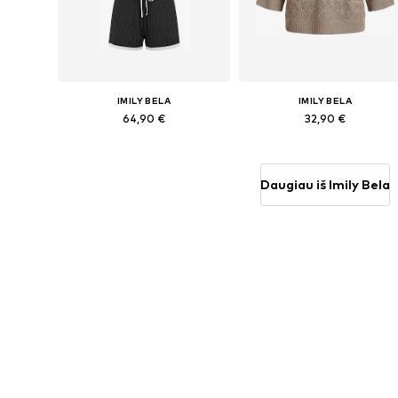
IMILY BELA
IMILY BELA
64,90 €
32,90 €
Galimi dydžiai: 36, 38, 40, 42
Galimi dydžiai: S, M, L, XXL
Į krepšelį
Į krepšelį
Daugiau iš Imily Bela