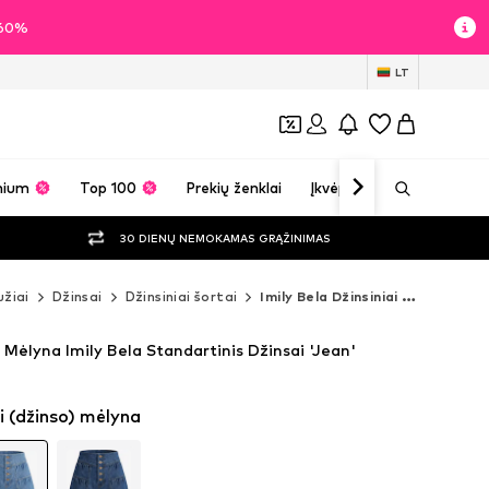
i 60%
LT
mium
Top 100
Prekių ženklai
Įkvėpimas
30 DIENŲ NEMOKAMAS GRĄŽINIMAS
žiai
Džinsai
Džinsiniai šortai
Imily Bela Džinsiniai šortai
 Mėlyna Imily Bela Standartinis Džinsai 'Jean'
i (džinso) mėlyna