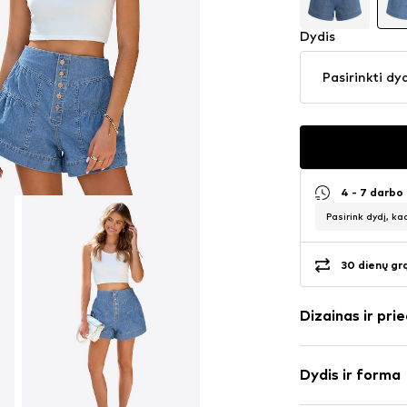
Dydis
Pasirinkti dy
4 - 7 darbo
Pasirink dydį, ka
30 dienų gr
Dizainas ir prie
Vienspalvis
Dydis ir forma
džinsai
Mėlynas džins