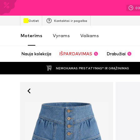
0
Outlet
Kontaktai ir pagalba
Moterims
Vyrams
Vaikams
Nauja kolekcija
IŠPARDAVIMAS
Drabužiai
NEMOKAMAS PRISTATYMAS* IR GRĄŽINIMAS