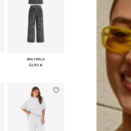
IMILY BELA
52,90 €
6
Galimi dydžiai: 36, 38, 40, 42, 44
Į krepšelį