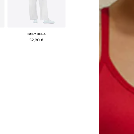
IMILY BELA
52,90 €
Galimi dydžiai: 36, 38, 40, 42, 44
Į krepšelį