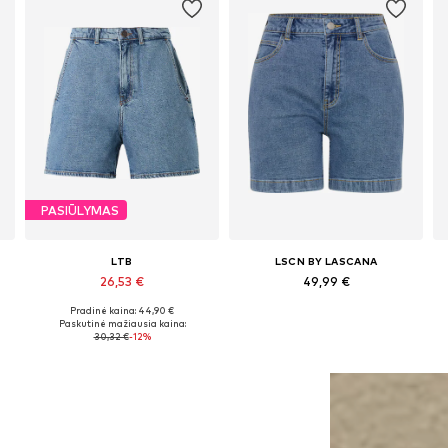
PASIŪLYMAS
LTB
LSCN BY LASCANA
26,53 €
49,99 €
Pradinė kaina: 44,90 €
5-26, 27-28, 29, 30-31
Galimi dydžiai: 25-26, 27-28, 29
Yra daugybė dydžių
Paskutinė mažiausia kaina:
30,32 €
-12%
Į krepšelį
Į krepšelį