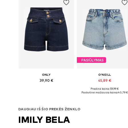
PASIŪLYMAS
ONLY
O'NEILL
39,90 €
45,89 €
Pradinė kaina: 59,99 €
Yra daugybė dydžių
Galimi dydžiai: 2
Paskutinė mažiausia kaina:
40,79 €
Į krepšelį
Į krepšelį
DAUGIAU IŠ ŠIO PREKĖS ŽENKLO
IMILY BELA