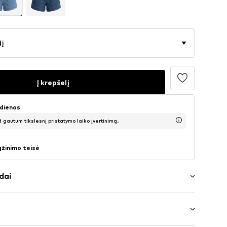
dį
Į krepšelį
 dienos
d gautum tikslesnį pristatymo laiko įvertinimą.
ąžinimo teisė
dai
as / blukintas