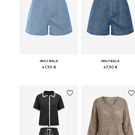
IMILY BELA
IMILY BELA
47,90 €
47,90 €
Galimi dydžiai: 27, 28, 30, 33, 36
Galimi dydžiai: 27, 28, 30, 33, 3
Į krepšelį
Į krepšelį